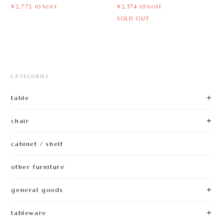
¥2,772
¥2,574
10%OFF
10%OFF
SOLD OUT
CATEGORIES
table
chair
cabinet / shelf
other furniture
general goods
tableware