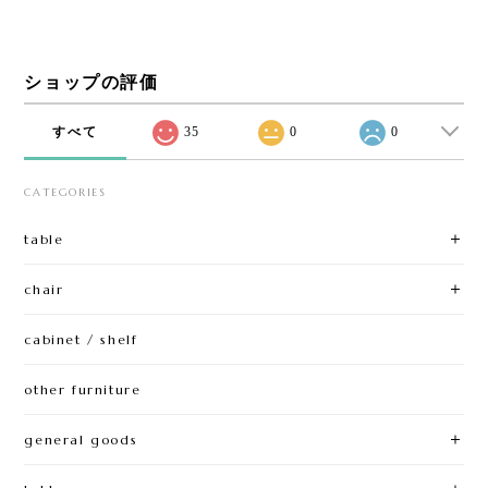
ショップの評価
すべて
35
0
0
CATEGORIES
table
chair
cabinet / shelf
other furniture
general goods