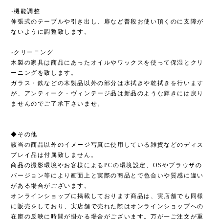
▫︎機能調整
伸張式のテーブルや引き出し、扉など普段お使い頂くのに支障が
ないように調整致します。
▫︎クリーニング
木製の家具は商品にあったオイルやワックスを使って保湿とクリ
ーニングを致します。
ガラス・鉄などの木製品以外の部分は水拭きや乾拭きを行います
が、アンティーク・ヴィンテージ品は新品のような輝きには戻り
ませんのでご了承下さいませ。
◆その他
該当の商品以外のイメージ写真に使用している雑貨などのディス
プレイ品は付属致しません。
商品の撮影環境やお客様によるPCの環境設定、OSやブラウザの
バージョン等により画面上と実際の商品とで色合いや質感に違い
がある場合がございます。
オンラインショップに掲載しております商品は、実店舗でも同様
に販売をしており、実店舗で売れた際はオンラインショップへの
在庫の反映に時間が掛かる場合がございます。万が一ご注文が重