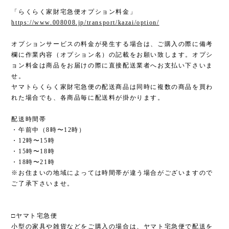
「らくらく家財宅急便オプション料金」
https://www.008008.jp/transport/kazai/option/
オプションサービスの料金が発生する場合は、ご購入の際に備考
欄に作業内容（オプション名）の記載をお願い致します。オプシ
ョン料金は商品をお届けの際に直接配送業者へお支払い下さいま
せ。
ヤマトらくらく家財宅急便の配送商品は同時に複数の商品を買わ
れた場合でも、各商品毎に配送料が掛かります。
配送時間帯
・午前中（8時〜12時）
・12時〜15時
・15時〜18時
・18時〜21時
※お住まいの地域によっては時間帯が違う場合がございますので
ご了承下さいませ。
□ヤマト宅急便
小型の家具や雑貨などをご購入の場合は、ヤマト宅急便で配送を