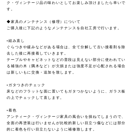
ク・ヴィンテージ品の味わいとしてお楽しみ頂けましたら幸いで
す。
◆家具のメンテナンス（修理）について
ご購入後に下記のようなメンテナンスを自社工房で行います。
▫︎組み直し
ぐらつきや緩みなどがある場合は、全て分解して古い接着剤を除
去した後に再接着していきます。
テーブルやキャビネットなどの普段は見えない部分に使われてい
る補強の木（隅木など）が欠損または強度不足が心配される場合
は新しいもに交換・追加を致します。
▫︎ガタつきのチェック
床などのフラットな面に置いてもガタつかないように、ガラス板
の上でチェックして直します。
▫︎着色
アンティーク・ヴィンテージ家具の風合いを損ねてしまうので、
全面の再塗装は行いませんが比較的新しい目立つ傷などには部分
的に着色を行い目立たないように補修致します。