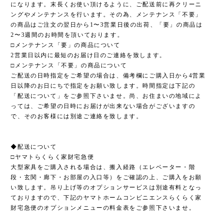
になります。末長くお使い頂けるように、ご配送前に再クリーニ
ングやメンテナンスを行います。その為、メンテナンス「不要」
の商品はご注文の翌日から1〜3営業日後の出荷、「要」の商品は
2〜3週間のお時間を頂いております。
□メンテナンス「要」の商品について
2営業日以内に最短のお届け日のご連絡を致します。
□メンテナンス「不要」の商品について
ご配送の日時指定をご希望の場合は、備考欄にご購入日から4営業
日以降のお日にちで指定をお願い致します。時間指定は下記の
「配送について」をご参照下さいませ。尚、お住まいの地域によ
っては、ご希望の日時にお届けが出来ない場合がございますの
で、そのお客様には別途ご連絡を致します。
◆配送について
□ヤマトらくらく家財宅急便
大型家具をご購入される場合は、搬入経路（エレベーター・階
段・玄関・廊下・お部屋の入口等）をご確認の上、ご購入をお願
い致します。吊り上げ等のオプションサービスは別途有料となっ
ておりますので、下記のヤマトホームコンビニエンスらくらく家
財宅急便のオプションメニューの料金表をご参照下さいませ。