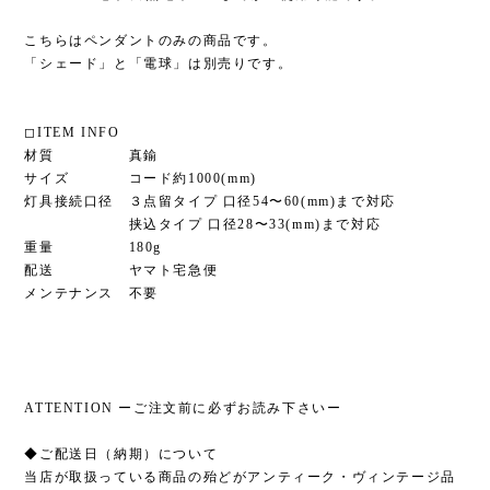
こちらはペンダントのみの商品です。
「シェード」と「電球」は別売りです。
◻︎ITEM INFO
材質 真鍮
サイズ コード約1000(mm)
灯具接続口径 ３点留タイプ 口径54〜60(mm)まで対応
挟込タイプ 口径28〜33(mm)まで対応
重量 180g
配送 ヤマト宅急便
メンテナンス 不要
ATTENTION ーご注文前に必ずお読み下さいー
◆ご配送日（納期）について
当店が取扱っている商品の殆どがアンティーク・ヴィンテージ品