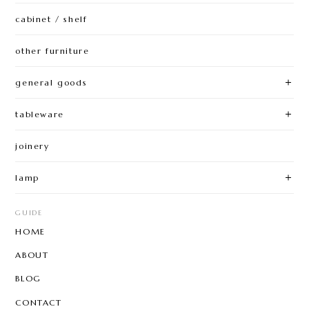
cabinet / shelf
other furniture
general goods
tableware
joinery
lamp
GUIDE
HOME
ABOUT
BLOG
CONTACT