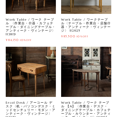
Work Table / ワーク テーブ
Work Table / ワークテーブ
ル 〈作業台・什器・カフェテ
ル〈テーブル・作業台・店舗什
ーブル・ダイニングテーブル・
器・アンティーク・ヴィンテー
アンティーク・ヴィンテージ〉
ジ〉 112625
113819
¥85,500
10%OFF
¥84,150
10%OFF
Ercol Desk / アーコール デ
Work Table / ワーク テーブ
スク〈机・パソコンデスク・ミ
ル 【A】〈作業台・デスク・
ッドセンチュリー・モダン・ア
ダイニングテーブル・カフェテ
ンティーク・ヴィンテージ〉
ーブル・カウンター・アンティ