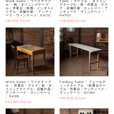
Work Table / ワークテーブ
Table / テーブル〈 ダイニン
ル〈 机・ダイニングテーブ
グテーブル・机・作業台・デス
ル・作業台・鉄脚・インダスト
ク・店舗什器・カントリー・ア
リアル・店舗什器 ・アンティ
ンティーク・ヴィンテージ 〉
ーク・ヴィンテージ〉114332
114503
¥84,150
¥49,500
10%OFF
10%OFF
Work Table / ワークテーブ
Folding Table / フォールデ
ル〈 作業台・デスク・机・ダ
ィングテーブル 〈折畳みテー
イニングテーブル・店舗什器・
ブル・作業台・アンティーク・
アンティーク・ヴィンテージ
ヴィンテージ〉112780
〉114318
¥59,400
10%OFF
¥44,550
10%OFF