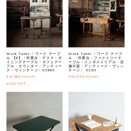
Work Table / ワーク テーブ
Work Table / ワーク テーブ
ル 【B】〈作業台・デスク・ダ
ル 〈作業台・ファクトリーテ
イニングテーブル・カフェテー
ーブル・インダストリアル・店
ブル・カウンター・アンティー
舗什器・アンティーク・ヴィン
ク・ヴィンテージ〉113886
テージ〉 113911
¥41,580
¥94,050
10%OFF
10%OFF
SOLD OUT