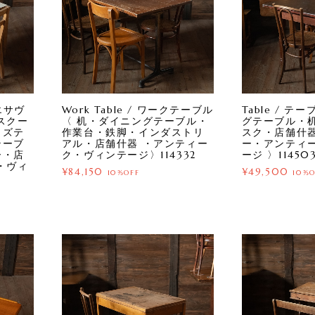
/ エサヴ
Work Table / ワークテーブル
Table / テ
スクー
〈 机・ダイニングテーブル・
グテーブル・
ッズテ
作業台・鉄脚・インダストリ
スク・店舗什
テーブ
アル・店舗什器 ・アンティー
ー・アンティ
ー・店
ク・ヴィンテージ〉114332
ージ 〉11450
・ヴィ
¥84,150
¥49,500
10%OFF
10%O