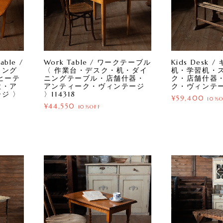
able /
Work Table / ワークテーブル
Kids Desk
ィング
〈 作業台・デスク・机・ダイ
机・学習机・
ヒーテ
ニングテーブル・店舗什器・
ク・店舗什器
欧・ア
アンティーク・ヴィンテージ
ク・ヴィンテージ
ジ 〉
〉114318
¥59,400
10%O
¥44,550
10%OFF