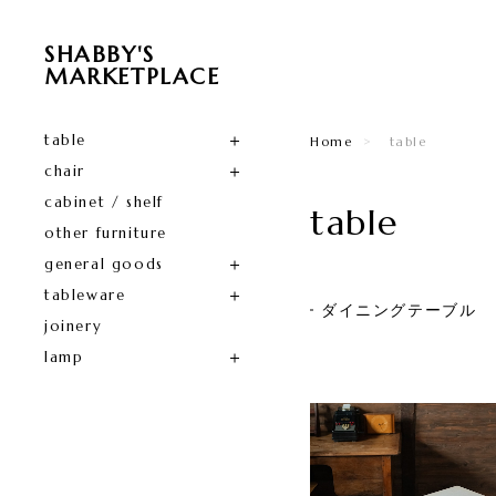
SHABBY'S
MARKETPLACE
table
Home
table
chair
cabinet / shelf
table
other furniture
general goods
tableware
ダイニングテーブル
joinery
lamp