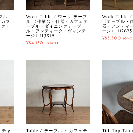
ーブル
Work Table / ワーク テーブ
Work Tabl
・カフ
ル 〈作業台・什器・カフェテ
〈テーブル・
ーク・
ーブル・ダイニングテーブ
器・アンティ
ル・アンティーク・ヴィンテ
ージ〉 112625
ージ〉113819
¥85,500
10%O
¥84,150
10%OFF
 / チャ
Table / テーブル〈 カフェテ
Tilt Top Ta