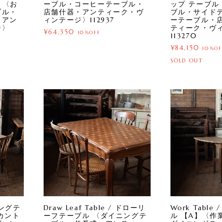
 〈お
ーブル・コーヒーテーブル・
ップ テーブル
ブル・
店舗什器・アンティーク・ヴ
ブル・サイド
・アン
ィンテージ〉112937
ーテーブル・
ジ〉
ティーク・ヴ
¥64,350
10%OFF
113270
¥84,150
10%OF
SOLD OUT
イニングテ
Draw Leaf Table / ドローリ
Work Table
カント
ーフテーブル 〈ダイニングテ
ル 【A】〈作