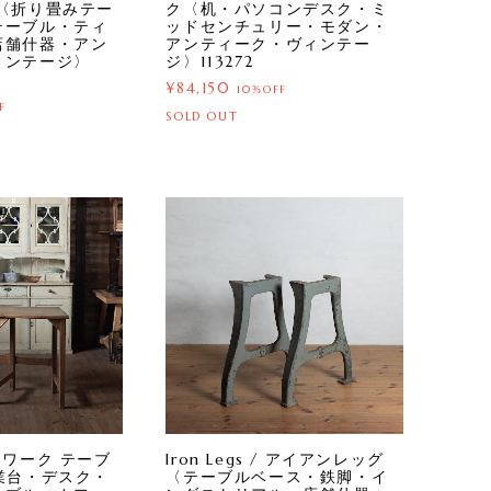
〈折り畳みテー
ク〈机・パソコンデスク・ミ
テーブル・ティ
ッドセンチュリー・モダン・
店舗什器・アン
アンティーク・ヴィンテー
ィンテージ〉
ジ〉113272
¥84,150
10%OFF
F
SOLD OUT
 / ワーク テーブ
Iron Legs / アイアンレッグ
業台・デスク・
〈テーブルベース・鉄脚・イ