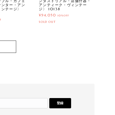
ーブル・カフェ
ンダストリアル・店舗什器・
ウンター・アン
アンティーク・ヴィンテー
ィンテージ〉
ジ〉 10138
¥94,050
10%OFF
F
SOLD OUT
登録