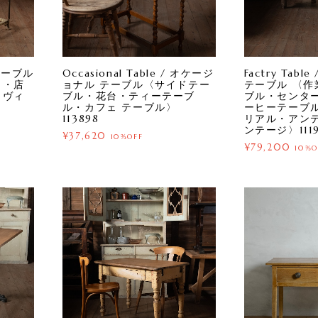
クテーブル
Occasional Table / オケージ
Factry Tab
イ・店
ョナル テーブル〈サイドテー
テーブル 〈作
・ヴィ
ブル・花台・ティーテーブ
ブル・センタ
ル・カフェ テーブル〉
ーヒーテーブ
113898
リアル・アン
ンテージ〉1119
¥37,620
10%OFF
¥79,200
10%O