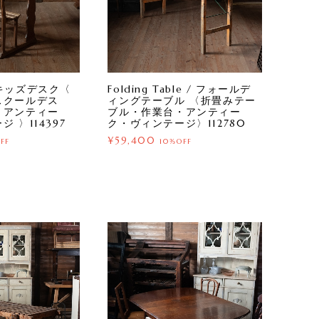
 / キッズデスク〈
Folding Table / フォールデ
スクールデス
ィングテーブル 〈折畳みテー
・アンティー
ブル・作業台・アンティー
 〉114397
ク・ヴィンテージ〉112780
¥59,400
FF
10%OFF