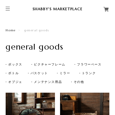
SHABBY'S MARKETPLACE
Home
general goods
general goods
ボックス
ピクチャーフレーム
フラワーベース
ボトル
バスケット
ミラー
トランク
オブジェ
メンテナンス用品
その他