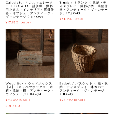
Calculator / カルキュレータ
Trunk / トランク〈 収納・デ
ー〈 TOTALIA・計算機・撮影
ィスプレイ・撮影小物・店舗什
用小道具・インテリア・店舗什
器・アンティーク・ヴィンテー
器・オブジェ・アンティーク・
ジ〉109043
ヴィンテージ 〉114095
¥54,450
10%OFF
¥17,820
10%OFF
Wood Box / ウッドボックス
Basket / バスケット〈 籠・収
【A】〈キャベツボックス・木
納・ディスプレイ・鉢カバー・
箱・収納・棚・アンティーク・
アンティーク・ヴィンテージ
ヴィンテージ〉114434
〉114415
¥9,900
¥24,750
10%OFF
10%OFF
SOLD OUT