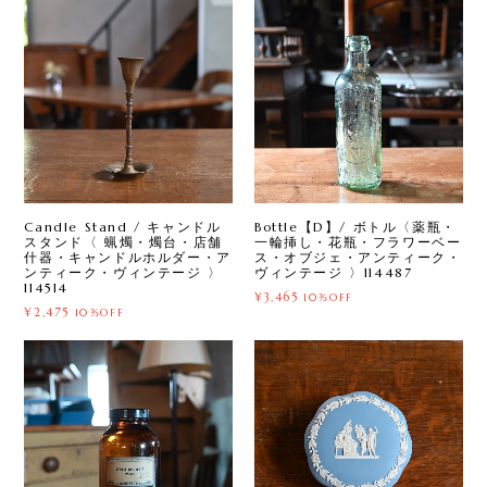
Candle Stand / キャンドル
Bottle【D】/ ボトル〈薬瓶・
スタンド〈 蝋燭・燭台・店舗
一輪挿し・花瓶・フラワーベー
什器・キャンドルホルダー・ア
ス・オブジェ・アンティーク・
ンティーク・ヴィンテージ 〉
ヴィンテージ 〉114487
114514
¥3,465
10%OFF
¥2,475
10%OFF