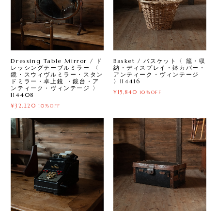
Dressing Table Mirror / ド
Basket / バスケット〈 籠・収
レッシングテーブルミラー 〈
納・ディスプレイ・鉢カバー・
鏡・スウィヴルミラー・スタン
アンティーク・ヴィンテージ
ドミラー・卓上鏡 ・鏡台・ア
〉114416
ンティーク・ヴィンテージ 〉
¥15,840
10%OFF
114408
¥32,220
10%OFF