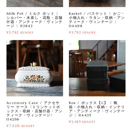
Milk Pot / ミルク ポット〈
Basket / バスケット〈 かご・
シルバー・水差し・花瓶・店舗
小物入れ・ラタン・収納・アン
什器・アンティーク・ヴィンテ
ティーク・ヴィンテージ 〉
ージ 〉113843
114498
¥3,762
¥3,762
10%OFF
10%OFF
Accessory Case / アクセサ
Box / ボックス【C】〈 靴
リー ケース〈トリンケットボ
箱・小物入れ・収納・インテリ
ックス・収納・店舗什器・アン
ア・アンティーク・ヴィンテー
ティーク・ヴィンテージ〉
ジ 〉114435
114266
¥3,465
10%OFF
¥7,920
10%OFF