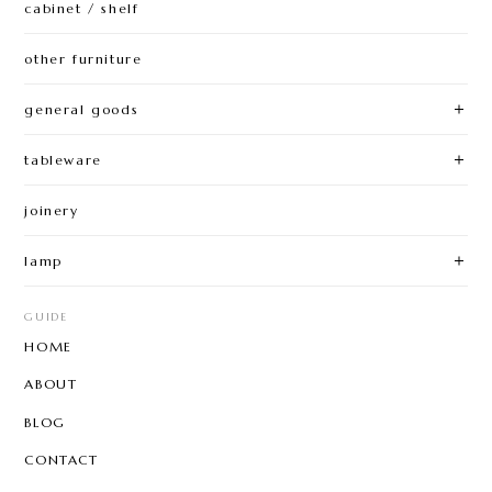
cabinet / shelf
other furniture
general goods
tableware
joinery
lamp
GUIDE
HOME
ABOUT
BLOG
CONTACT