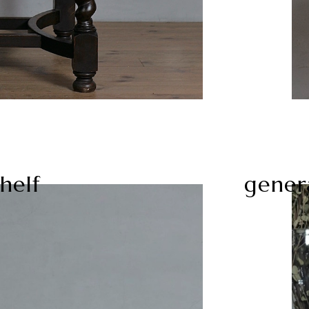
helf
gener