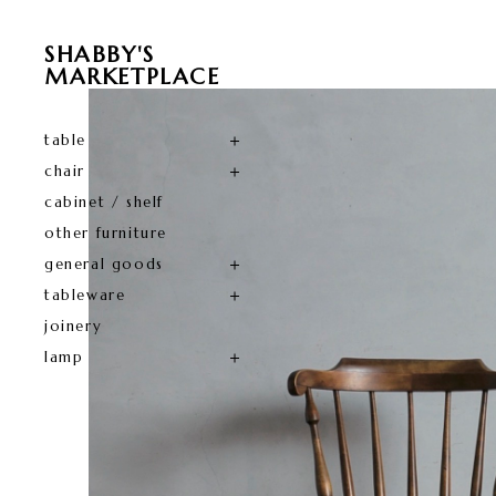
SHABBY'S
MARKETPLACE
table
chair
cabinet / shelf
other furniture
general goods
tableware
joinery
lamp