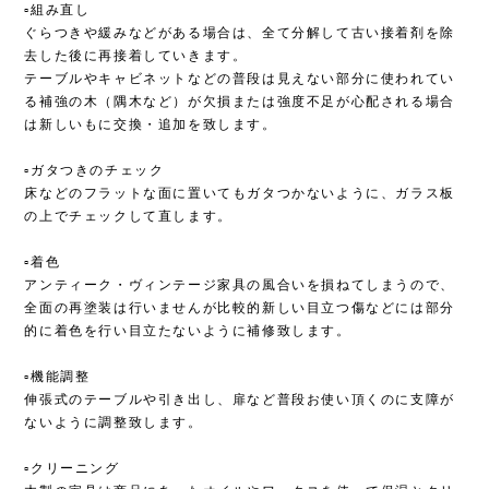
▫︎組み直し
ぐらつきや緩みなどがある場合は、全て分解して古い接着剤を除
去した後に再接着していきます。
テーブルやキャビネットなどの普段は見えない部分に使われてい
る補強の木（隅木など）が欠損または強度不足が心配される場合
は新しいもに交換・追加を致します。
▫︎ガタつきのチェック
床などのフラットな面に置いてもガタつかないように、ガラス板
の上でチェックして直します。
▫︎着色
アンティーク・ヴィンテージ家具の風合いを損ねてしまうので、
全面の再塗装は行いませんが比較的新しい目立つ傷などには部分
的に着色を行い目立たないように補修致します。
▫︎機能調整
伸張式のテーブルや引き出し、扉など普段お使い頂くのに支障が
ないように調整致します。
▫︎クリーニング