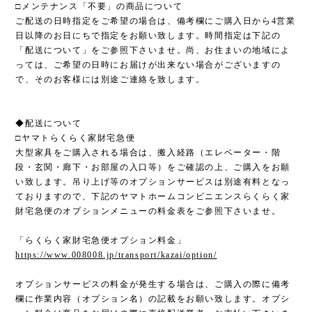
□メンテナンス「不要」の商品について
ご配送の日時指定をご希望の場合は、備考欄にご購入日から4営業
日以降のお日にちで指定をお願い致します。時間指定は下記の
「配送について」をご参照下さいませ。尚、お住まいの地域によ
っては、ご希望の日時にお届けが出来ない場合がございますの
で、そのお客様には別途ご連絡を致します。
◆配送について
□ヤマトらくらく家財宅急便
大型家具をご購入される場合は、搬入経路（エレベーター・階
段・玄関・廊下・お部屋の入口等）をご確認の上、ご購入をお願
い致します。吊り上げ等のオプションサービスは別途有料となっ
ておりますので、下記のヤマトホームコンビニエンスらくらく家
財宅急便のオプションメニューの料金表をご参照下さいませ。
「らくらく家財宅急便オプション料金」
https://www.008008.jp/transport/kazai/option/
オプションサービスの料金が発生する場合は、ご購入の際に備考
欄に作業内容（オプション名）の記載をお願い致します。オプシ