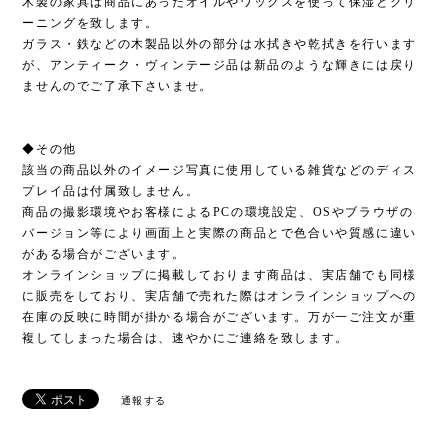
木製の家具は商品にあったオイルやワックスを使って保湿とクリ
ーニングを致します。
ガラス・鉄などの木製品以外の部分は水拭きや乾拭きを行います
が、アンティーク・ヴィンテージ品は新品のような輝きには戻り
ませんのでご了承下さいませ。
◆その他
該当の商品以外のイメージ写真に使用している雑貨などのディス
プレイ品は付属致しません。
商品の撮影環境やお客様によるPCの環境設定、OSやブラウザの
バージョン等により画面上と実際の商品とで色合いや質感に違い
がある場合がございます。
オンラインショップに掲載しております商品は、実店舗でも同様
に販売をしており、実店舗で売れた際はオンラインショップへの
在庫の反映に時間が掛かる場合がございます。万が一ご注文が重
複してしまった場合は、速やかにご連絡を致します。
通報する