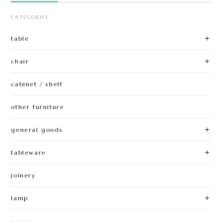
CATEGORIES
table
chair
cabinet / shelf
other furniture
general goods
tableware
joinery
lamp