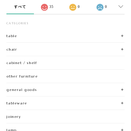
すべて
35
0
0
CATEGORIES
table
chair
cabinet / shelf
other furniture
general goods
tableware
joinery
lamp