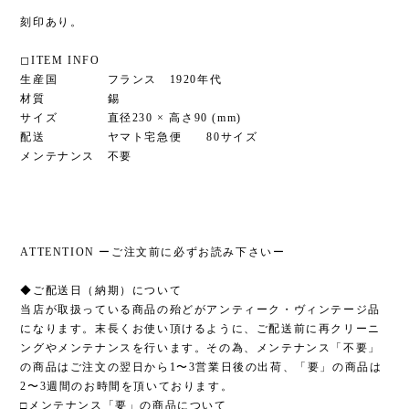
刻印あり。
◻︎ITEM INFO
生産国 フランス 1920年代
材質 錫
サイズ 直径230 × 高さ90 (mm)
配送 ヤマト宅急便 80サイズ
メンテナンス 不要
ATTENTION ーご注文前に必ずお読み下さいー
◆ご配送日（納期）について
当店が取扱っている商品の殆どがアンティーク・ヴィンテージ品
になります。末長くお使い頂けるように、ご配送前に再クリーニ
ングやメンテナンスを行います。その為、メンテナンス「不要」
の商品はご注文の翌日から1〜3営業日後の出荷、「要」の商品は
2〜3週間のお時間を頂いております。
□メンテナンス「要」の商品について