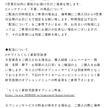
2営業日以内に最短のお届け日のご連絡を致します。
□メンテナンス「不要」の商品について
ご配送の日時指定をご希望の場合は、備考欄にご購入日から4営業
日以降のお日にちで指定をお願い致します。時間指定は下記の
「配送について」をご参照下さいませ。尚、お住まいの地域によ
っては、ご希望の日時にお届けが出来ない場合がございますの
で、そのお客様には別途ご連絡を致します。
◆配送について
□ヤマトらくらく家財宅急便
大型家具をご購入される場合は、搬入経路（エレベーター・階
段・玄関・廊下・お部屋の入口等）をご確認の上、ご購入をお願
い致します。吊り上げ等のオプションサービスは別途有料となっ
ておりますので、下記のヤマトホームコンビニエンスらくらく家
財宅急便のオプションメニューの料金表をご参照下さいませ。
「らくらく家財宅急便オプション料金」
https://www.008008.jp/transport/kazai/option/
オプションサービスの料金が発生する場合は、ご購入の際に備考