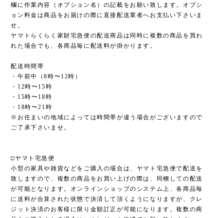
欄に作業内容（オプション名）の記載をお願い致します。オプシ
ョン料金は商品をお届けの際に直接配送業者へお支払い下さいま
せ。
ヤマトらくらく家財宅急便の配送商品は同時に複数の商品を買わ
れた場合でも、各商品毎に配送料が掛かります。
配送時間帯
・午前中（8時〜12時）
・12時〜15時
・15時〜18時
・18時〜21時
※お住まいの地域によっては時間帯が違う場合がございますので
ご了承下さいませ。
□ヤマト宅急便
小型の家具や雑貨などをご購入の場合は、ヤマト宅急便で配送を
致しますので、複数の商品をお買い上げの際は、同梱しての配送
が可能となります。オンラインショップのシステム上、各商品毎
に送料が合算された状態で決済して頂くようになりますが、クレ
ジット決済のお客様に限り金額訂正が可能になります。複数の商