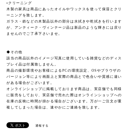
▫︎クリーニング
木製の家具は商品にあったオイルやワックスを使って保湿とクリ
ーニングを致します。
ガラス・鉄などの木製品以外の部分は水拭きや乾拭きを行います
が、アンティーク・ヴィンテージ品は新品のような輝きには戻り
ませんのでご了承下さいませ。
◆その他
該当の商品以外のイメージ写真に使用している雑貨などのディス
プレイ品は付属致しません。
商品の撮影環境やお客様によるPCの環境設定、OSやブラウザの
バージョン等により画面上と実際の商品とで色合いや質感に違い
がある場合がございます。
オンラインショップに掲載しております商品は、実店舗でも同様
に販売をしており、実店舗で売れた際はオンラインショップへの
在庫の反映に時間が掛かる場合がございます。万が一ご注文が重
複してしまった場合は、速やかにご連絡を致します。
通報する