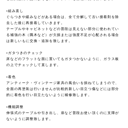
▫︎組み直し
ぐらつきや緩みなどがある場合は、全て分解して古い接着剤を除
去した後に再接着していきます。
テーブルやキャビネットなどの普段は見えない部分に使われてい
る補強の木（隅木など）が欠損または強度不足が心配される場合
は新しいもに交換・追加を致します。
▫︎ガタつきのチェック
床などのフラットな面に置いてもガタつかないように、ガラス板
の上でチェックして直します。
▫︎着色
アンティーク・ヴィンテージ家具の風合いを損ねてしまうので、
全面の再塗装は行いませんが比較的新しい目立つ傷などには部分
的に着色を行い目立たないように補修致します。
▫︎機能調整
伸張式のテーブルや引き出し、扉など普段お使い頂くのに支障が
ないように調整致します。