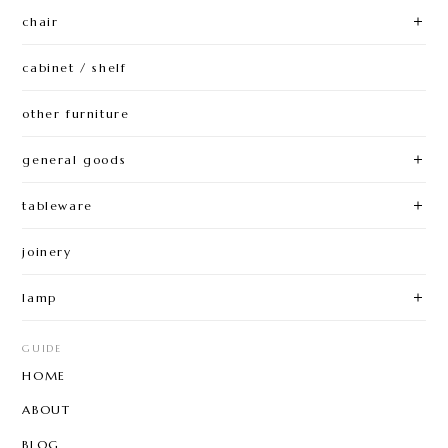
chair
cabinet / shelf
other furniture
general goods
tableware
joinery
lamp
GUIDE
HOME
ABOUT
BLOG