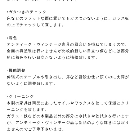
▫︎ガタつきのチェック
床などのフラットな面に置いてもガタつかないように、ガラス板
の上でチェックして直します。
▫︎着色
アンティーク・ヴィンテージ家具の風合いを損ねてしまうので、
全面の再塗装は行いませんが比較的新しい目立つ傷などには部分
的に着色を行い目立たないように補修致します。
▫︎機能調整
伸張式のテーブルや引き出し、扉など普段お使い頂くのに支障が
ないように調整致します。
▫︎クリーニング
木製の家具は商品にあったオイルやワックスを使って保湿とクリ
ーニングを致します。
ガラス・鉄などの木製品以外の部分は水拭きや乾拭きを行います
が、アンティーク・ヴィンテージ品は新品のような輝きには戻り
ませんのでご了承下さいませ。