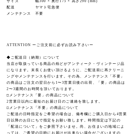
サイズ 幅300 × 奥行175 × 高さ290 (mm)
配送 ヤマト宅急便
メンテナンス 不要
ATTENTION ーご注文前に必ずお読み下さいー
◆ご配送日（納期）について
当店が取扱っている商品の殆どがアンティーク・ヴィンテージ品
になります。末長くお使い頂けるように、ご配送前に再クリーニ
ングやメンテナンスを行います。その為、メンテナンス「不要」
の商品はご注文の翌日から1〜3営業日後の出荷、「要」の商品は
2〜3週間のお時間を頂いております。
□メンテナンス「要」の商品について
2営業日以内に最短のお届け日のご連絡を致します。
□メンテナンス「不要」の商品について
ご配送の日時指定をご希望の場合は、備考欄にご購入日から4営業
日以降のお日にちで指定をお願い致します。時間指定は下記の
「配送について」をご参照下さいませ。尚、お住まいの地域によ
っては、ご希望の日時にお届けが出来ない場合がございますの