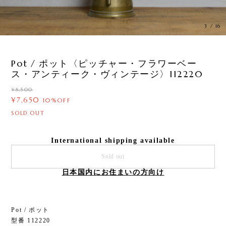
3
/
16
Pot / ポット〈ピッチャー・フラワーベー
ス・アンティーク・ヴィンテージ〉112220
¥8,500
¥7,650
10%OFF
SOLD OUT
International shipping available
Sold out
日本国内にお住まいの方向け
Pot / ポット
型番 112220