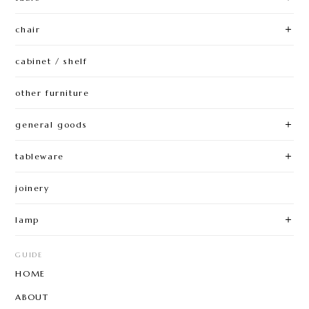
chair
cabinet / shelf
other furniture
general goods
tableware
joinery
lamp
GUIDE
HOME
ABOUT