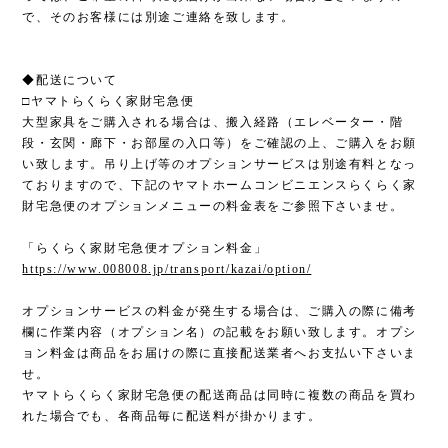
で、そのお客様には別途ご連絡を致します。
◆配送について
□ヤマトらくらく家財宅急便
大型家具をご購入される場合は、搬入経路（エレベーター・階
段・玄関・廊下・お部屋の入口等）をご確認の上、ご購入をお願
い致します。吊り上げ等のオプションサービスは別途有料となっ
ておりますので、下記のヤマトホームコンビニエンスらくらく家
財宅急便のオプションメニューの料金表をご参照下さいませ。
「らくらく家財宅急便オプション料金」
https://www.008008.jp/transport/kazai/option/
オプションサービスの料金が発生する場合は、ご購入の際に備考
欄に作業内容（オプション名）の記載をお願い致します。オプシ
ョン料金は商品をお届けの際に直接配送業者へお支払い下さいま
せ。
ヤマトらくらく家財宅急便の配送商品は同時に複数の商品を買わ
れた場合でも、各商品毎に配送料が掛かります。