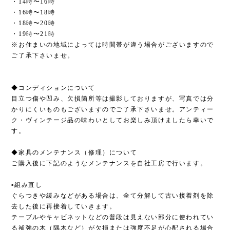
・14時〜16時
・16時〜18時
・18時〜20時
・19時〜21時
※お住まいの地域によっては時間帯が違う場合がございますので
ご了承下さいませ。
◆コンディションについて
目立つ傷や凹み、欠損箇所等は撮影しておりますが、写真では分
かりにくいものもございますのでご了承下さいませ。アンティー
ク・ヴィンテージ品の味わいとしてお楽しみ頂けましたら幸いで
す。
◆家具のメンテナンス（修理）について
ご購入後に下記のようなメンテナンスを自社工房で行います。
▫︎組み直し
ぐらつきや緩みなどがある場合は、全て分解して古い接着剤を除
去した後に再接着していきます。
テーブルやキャビネットなどの普段は見えない部分に使われてい
る補強の木（隅木など）が欠損または強度不足が心配される場合