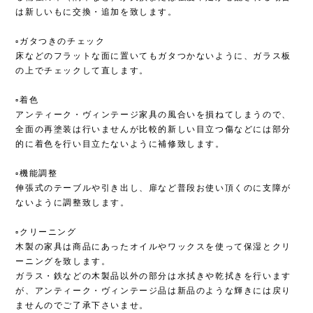
は新しいもに交換・追加を致します。
▫︎ガタつきのチェック
床などのフラットな面に置いてもガタつかないように、ガラス板
の上でチェックして直します。
▫︎着色
アンティーク・ヴィンテージ家具の風合いを損ねてしまうので、
全面の再塗装は行いませんが比較的新しい目立つ傷などには部分
的に着色を行い目立たないように補修致します。
▫︎機能調整
伸張式のテーブルや引き出し、扉など普段お使い頂くのに支障が
ないように調整致します。
▫︎クリーニング
木製の家具は商品にあったオイルやワックスを使って保湿とクリ
ーニングを致します。
ガラス・鉄などの木製品以外の部分は水拭きや乾拭きを行います
が、アンティーク・ヴィンテージ品は新品のような輝きには戻り
ませんのでご了承下さいませ。