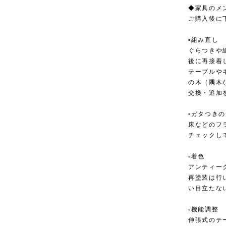
◆家具のメ
ご購入後に
▫︎組み直し
ぐらつきや
後に再接着
テーブルや
の木（隅木
交換・追加
▫︎ガタつき
床などのフ
チェックし
▫︎着色
アンティー
再塗装は行
い目立たな
▫︎機能調整
伸張式のテ