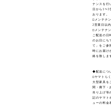
ナンスを行
日から1〜
おります。
□メンテナ
2営業日以
□メンテナ
ご配送の日
のお日にち
て」をご参
時にお届け
絡を致しま
◆配送につ
□ヤマトら
大型家具を
関・廊下・
吊り上げ等
記のヤマト
ューの料金