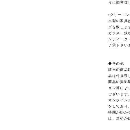
うに調整致
▫︎クリーニ
木製の家具
グを致しま
ガラス・鉄
ンティーク
了承下さい
◆その他
該当の商品
品は付属致
商品の撮影
ョン等によ
ございます
オンライン
をしており
時間が掛か
は、速やか