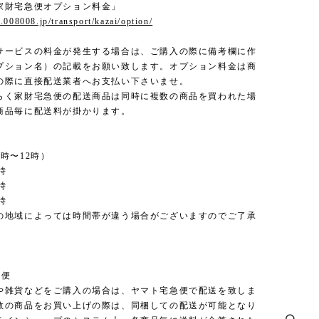
家財宅急便オプション料金」
.008008.jp/transport/kazai/option/
サービスの料金が発生する場合は、ご購入の際に備考欄に作
プション名）の記載をお願い致します。オプション料金は商
の際に直接配送業者へお支払い下さいませ。
らく家財宅急便の配送商品は同時に複数の商品を買われた場
商品毎に配送料が掛かります。
時〜12時）
時
時
時
の地域によっては時間帯が違う場合がございますのでご了承
。
急便
や雑貨などをご購入の場合は、ヤマト宅急便で配送を致しま
数の商品をお買い上げの際は、同梱しての配送が可能となり