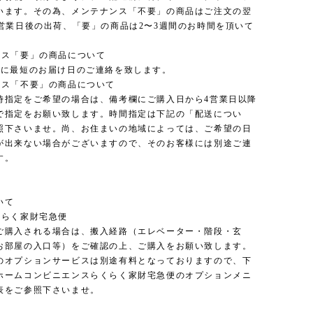
います。その為、メンテナンス「不要」の商品はご注文の翌
3営業日後の出荷、「要」の商品は2〜3週間のお時間を頂いて
ンス「要」の商品について
内に最短のお届け日のご連絡を致します。
ンス「不要」の商品について
時指定をご希望の場合は、備考欄にご購入日から4営業日以降
で指定をお願い致します。時間指定は下記の「配送につい
照下さいませ。尚、お住まいの地域によっては、ご希望の日
が出来ない場合がございますので、そのお客様には別途ご連
す。
いて
くらく家財宅急便
ご購入される場合は、搬入経路（エレベーター・階段・玄
お部屋の入口等）をご確認の上、ご購入をお願い致します。
のオプションサービスは別途有料となっておりますので、下
ホームコンビニエンスらくらく家財宅急便のオプションメニ
表をご参照下さいませ。