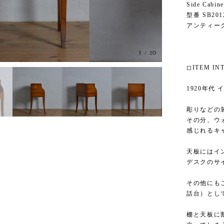
Side Cab
型番 SB201
アンティー
3
/
20
◻︎ITEM I
1920年代
彫りなどの
その分、ウ
感じれるキ
天板にはイ
デスクのサ
その他にも
話台）とし
棚と天板に