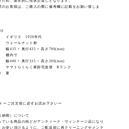
うため、基本的に現状お渡しとなります。
望のお客様は、ご購入の際に備考欄に記載をお願い致しま
FO
ギリス 1920年代
ォールナット材
35 × 奥行435 × 高さ790(mm)
内寸
× 奥行335 × 高さ200(mm)
マトらくらく家財宅急便 Bランク
ス 要
ION ーご注文前に必ずお読み下さいー
（納期）について
っている商品の殆どがアンティーク・ヴィンテージ品になり
くお使い頂けるように、ご配送前に再クリーニングやメンテ