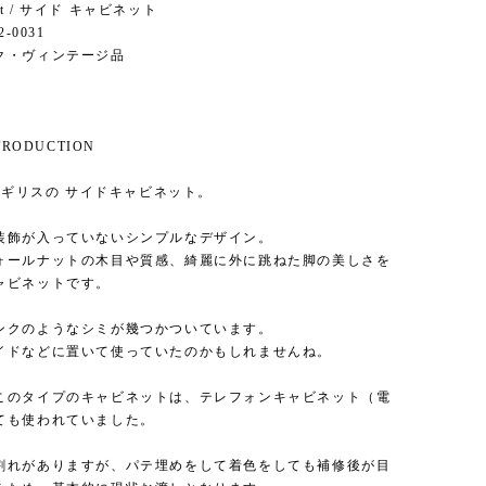
inet / サイド キャビネット
2-0031
ク・ヴィンテージ品
NTRODUCTION
 イギリスの サイドキャビネット。
装飾が入っていないシンプルなデザイン。
ォールナットの木目や質感、綺麗に外に跳ねた脚の美しさを
ャビネットです。
ンクのようなシミが幾つかついています。
イドなどに置いて使っていたのかもしれませんね。
このタイプのキャビネットは、テレフォンキャビネット（電
ても使われていました。
割れがありますが、パテ埋めをして着色をしても補修後が目