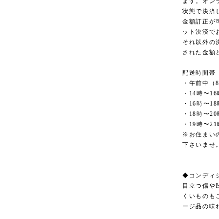
ます。オン
状態で決済
金額訂正が
ット決済で
それ以外の
された金額
配送時間帯
・午前中（8
・14時〜16
・16時〜18
・18時〜20
・19時〜21
※お住まい
下さいませ
◆コンディ
目立つ傷や
くいものも
ージ品の味