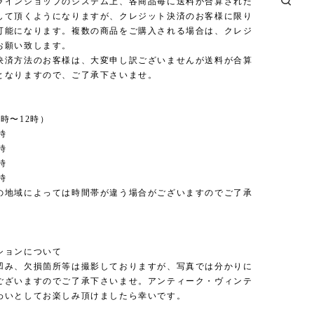
ラインショップのシステム上、各商品毎に送料が合算された
して頂くようになりますが、クレジット決済のお客様に限り
可能になります。複数の商品をご購入される場合は、クレジ
お願い致します。
決済方法のお客様は、大変申し訳ございませんが送料が合算
となりますので、ご了承下さいませ。
時〜12時）
時
時
時
時
の地域によっては時間帯が違う場合がございますのでご了承
。
ションについて
凹み、欠損箇所等は撮影しておりますが、写真では分かりに
ございますのでご了承下さいませ。アンティーク・ヴィンテ
わいとしてお楽しみ頂けましたら幸いです。