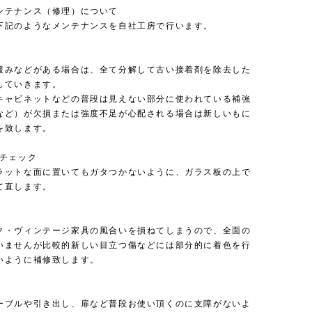
ンテナンス（修理）について
下記のようなメンテナンスを自社工房で行います。
緩みなどがある場合は、全て分解して古い接着剤を除去した
していきます。
キャビネットなどの普段は見えない部分に使われている補強
など）が欠損または強度不足が心配される場合は新しいもに
を致します。
のチェック
ラットな面に置いてもガタつかないように、ガラス板の上で
て直します。
ク・ヴィンテージ家具の風合いを損ねてしまうので、全面の
いませんが比較的新しい目立つ傷などには部分的に着色を行
いように補修致します。
ーブルや引き出し、扉など普段お使い頂くのに支障がないよ