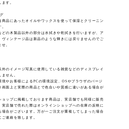
します。
ング
は商品にあったオイルやワックスを使って保湿とクリーニン
す。
などの木製品以外の部分は水拭きや乾拭きを行いますが、ア
・ヴィンテージ品は新品のような輝きには戻りませんのでご
ませ。
以外のイメージ写真に使用している雑貨などのディスプレイ
しません。
環境やお客様によるPCの環境設定、OSやブラウザのバージ
り画面上と実際の商品とで色合いや質感に違いがある場合が
。
ショップに掲載しております商品は、実店舗でも同様に販売
、実店舗で売れた際はオンラインショップへの在庫の反映に
る場合がございます。万が一ご注文が重複してしまった場合
にご連絡を致します。