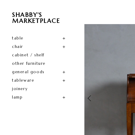
SHABBY'S
MARKETPLACE
table
chair
cabinet / shelf
other furniture
general goods
tableware
joinery
lamp