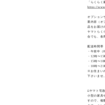
「らくらく
https://www
オプション
業内容（オ
品をお届け
ヤマトらく
合でも、各
配送時間帯
・午前中（8
・12時〜15
・15時〜18
・18時〜21
※お住まい
下さいませ
□ヤマト宅
小型の家具
すので、複