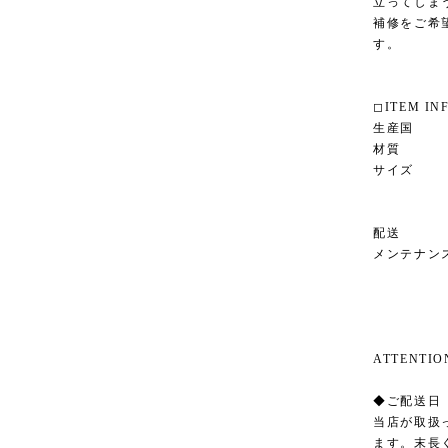
立ってしま
補修をご希
す。
◻︎ITEM IN
生産国 イ
材質 ウ
サイズ 幅4
棚
幅400 
配送 ヤ
メンテナン
ATTENT
◆ご配送日
当店が取扱
ます。末長