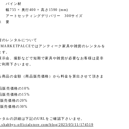
パイン材
5 × 奥行400 × 高さ1590 (mm)
ートセッティングデリバリー 300サイズ
ス 要
貨のレンタルについて
'S MARKETPALCEではアンティーク家具や雑貨のレンタルを
ます。
展示会、撮影などで短期で家具や雑貨が必要なお客様は是非
ご利用下さいませ。
る商品の金額（商品販売価格）から料金を算出させて頂きま
品販売価格の10%
品販売価格の15%
販売価格の20%
販売価格の30%
ンタルの詳細は下記のURLをご確認下さいませ。
.shabbys-officialstore.com/blog/2025/05/11/174519