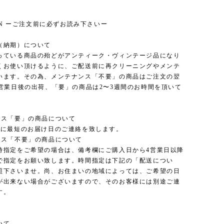
ION ーご注文前に必ずお読み下さいー
（納期）について
っている商品の殆どがアンティーク・ヴィンテージ品になり
くお使い頂けるように、ご配送前に再クリーニングやメンテ
います。その為、メンテナンス「不要」の商品はご注文の翌
3営業日後の出荷、「要」の商品は2〜3週間のお時間を頂いて
ンス「要」の商品について
内に最短のお届け日のご連絡を致します。
ンス「不要」の商品について
時指定をご希望の場合は、備考欄にご購入日から4営業日以降
で指定をお願い致します。時間指定は下記の「配送につい
照下さいませ。尚、お住まいの地域によっては、ご希望の日
が出来ない場合がございますので、そのお客様には別途ご連
す。
いて