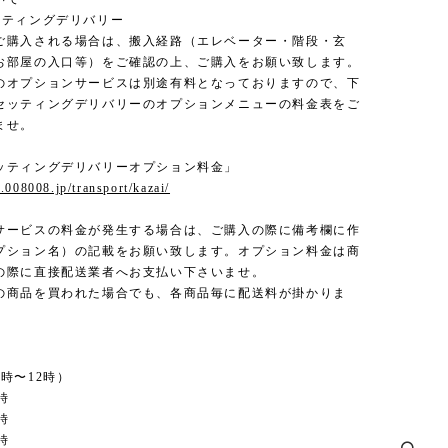
ッティングデリバリー
ご購入される場合は、搬入経路（エレベーター・階段・玄
お部屋の入口等）をご確認の上、ご購入をお願い致します。
のオプションサービスは別途有料となっておりますので、下
セッティングデリバリーのオプションメニューの料金表をご
ませ。
ッティングデリバリーオプション料金」
.008008.jp/transport/kazai/
サービスの料金が発生する場合は、ご購入の際に備考欄に作
プション名）の記載をお願い致します。オプション料金は商
の際に直接配送業者へお支払い下さいませ。
の商品を買われた場合でも、各商品毎に配送料が掛かりま
時〜12時）
時
時
時