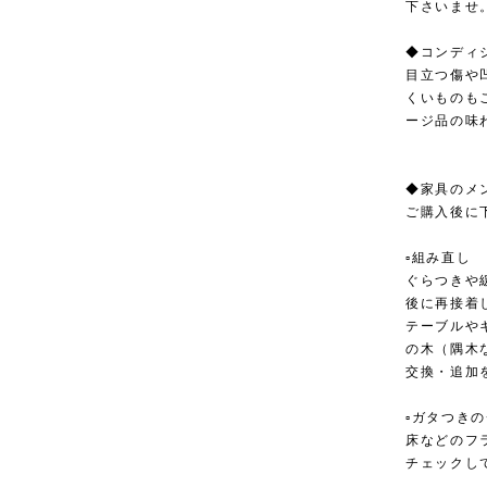
下さいませ
◆コンディ
目立つ傷や
くいものも
ージ品の味
◆家具のメ
ご購入後に
▫︎組み直し
ぐらつきや
後に再接着
テーブルや
の木（隅木
交換・追加
▫︎ガタつき
床などのフ
チェックし