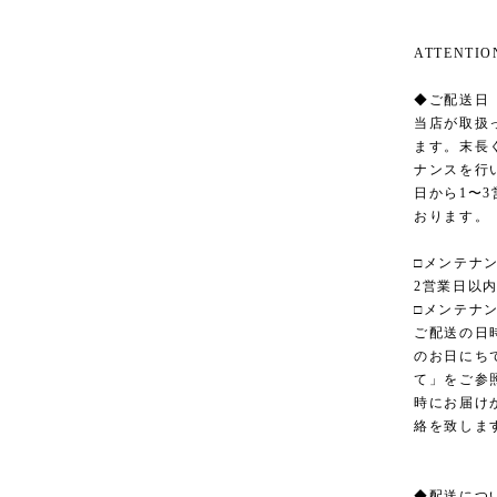
ATTENT
◆ご配送日
当店が取扱
ます。末長
ナンスを行
日から1〜
おります。
□メンテナ
2営業日以
□メンテナ
ご配送の日
のお日にち
て」をご参
時にお届け
絡を致しま
◆配送につ