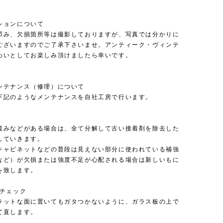
。
ションについて
凹み、欠損箇所等は撮影しておりますが、写真では分かりに
ございますのでご了承下さいませ。アンティーク・ヴィンテ
わいとしてお楽しみ頂けましたら幸いです。
ンテナンス（修理）について
下記のようなメンテナンスを自社工房で行います。
緩みなどがある場合は、全て分解して古い接着剤を除去した
していきます。
キャビネットなどの普段は見えない部分に使われている補強
など）が欠損または強度不足が心配される場合は新しいもに
を致します。
のチェック
ラットな面に置いてもガタつかないように、ガラス板の上で
て直します。