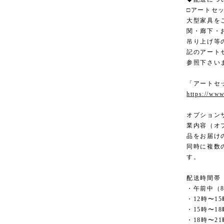
□アートセ
大型家具を
関・廊下・
吊り上げ等
記のアート
参照下さい
「アートセ
https://www
オプション
業内容（オ
品をお届け
同時に複数
す。
配送時間帯
・午前中（8
・12時〜15
・15時〜18
・18時〜21