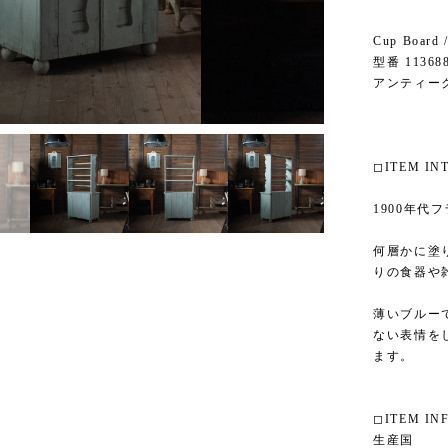
Cup Boar
型番 11368
アンティー
3
/
20
◻︎ITEM I
1900年代
何層かに塗
りの食器や
薄いブルー
ない表情を
ます。
◻︎ITEM IN
生産国 フ