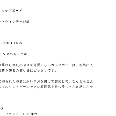
d / カップボード
8
ク・ヴィンテージ品
NTRODUCTION
フランスのカップボード
り重ねられた小ぶりで可愛らしいカップボードは、お気に入
雑貨を飾るの飾り棚にピッタリです。
で塗られた塗装は永い年月を掛けて劣化して、なんとも言え
しておりシャビーシックな雰囲気を持ち美しささえ感じさせ
FO
ランス 1900年代