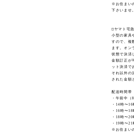
※お住まい
下さいませ
□ヤマト宅
小型の家具
すので、複
ます。オン
状態で決済
金額訂正が
ット決済で
それ以外の
された金額
配送時間帯
・午前中（8
・14時〜16
・16時〜18
・18時〜20
・19時〜21
※お住まい