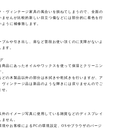
ク・ヴィンテージ家具の風合いを損ねてしまうので、全面の
いませんが比較的新しい目立つ傷などには部分的に着色を行
いように補修致します。
ーブルや引き出し、扉など普段お使い頂くのに支障がないよ
します。
ング
は商品にあったオイルやワックスを使って保湿とクリーニン
す。
などの木製品以外の部分は水拭きや乾拭きを行いますが、ア
・ヴィンテージ品は新品のような輝きには戻りませんのでご
ませ。
以外のイメージ写真に使用している雑貨などのディスプレイ
しません。
環境やお客様によるPCの環境設定、OSやブラウザのバージ