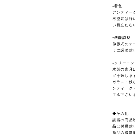
▫︎着色
アンティー
再塗装は行
い目立たな
▫︎機能調整
伸張式のテ
うに調整致
▫︎クリーニ
木製の家具
グを致しま
ガラス・鉄
ンティーク
了承下さい
◆その他
該当の商品
品は付属致
商品の撮影