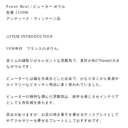
Pewter Bowl / ピューター ボウル
型番 113996
アンティーク・ヴィンテージ品
◻︎ITEM INTRODUCTION
1930年代 フランスのボウル。
花リムの縁取りがエレガントな雰囲気で、直径が約270mmの大き
なボウルです。
ピューターとは錫を主成分とした合金で、かなり古くから食器や
カトラリーなどキッチン用品に多く使われていました。
ピューターの独特な燻んだ雰囲気は、経年を感じさせインテリア
としても存在感を放ちます。
歪みがありますが、お店の焼き菓子を乗せるディスプレイとして
やアクセサリーを乗せるプレートとしておすすめです。