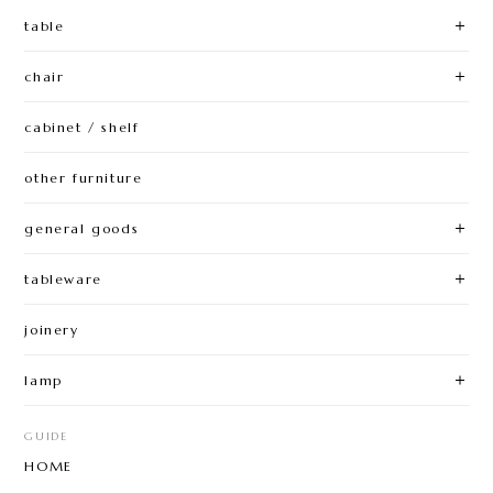
table
chair
cabinet / shelf
other furniture
general goods
tableware
joinery
lamp
GUIDE
HOME