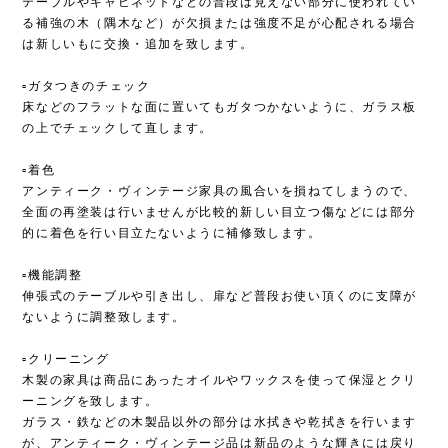
テーブルやキャビネットなどの普段は見えない部分に使われてい
る補強の木（隅木など）が欠損または強度不足が心配される場合
は新しいもに交換・追加を致します。
▫︎ガタつきのチェック
床などのフラットな面に置いてもガタつかないように、ガラス板
の上でチェックして直します。
▫︎着色
アンティーク・ヴィンテージ家具の風合いを損ねてしまうので、
全面の再塗装は行いませんが比較的新しい目立つ傷などには部分
的に着色を行い目立たないように補修致します。
▫︎機能調整
伸張式のテーブルや引き出し、扉など普段お使い頂くのに支障が
ないように調整致します。
▫︎クリーニング
木製の家具は商品にあったオイルやワックスを使って保湿とクリ
ーニングを致します。
ガラス・鉄などの木製品以外の部分は水拭きや乾拭きを行います
が、アンティーク・ヴィンテージ品は新品のような輝きには戻り