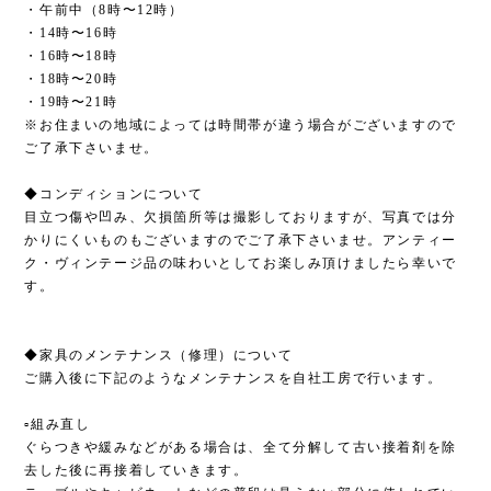
・午前中（8時〜12時）
・14時〜16時
・16時〜18時
・18時〜20時
・19時〜21時
※お住まいの地域によっては時間帯が違う場合がございますので
ご了承下さいませ。
◆コンディションについて
目立つ傷や凹み、欠損箇所等は撮影しておりますが、写真では分
かりにくいものもございますのでご了承下さいませ。アンティー
ク・ヴィンテージ品の味わいとしてお楽しみ頂けましたら幸いで
す。
◆家具のメンテナンス（修理）について
ご購入後に下記のようなメンテナンスを自社工房で行います。
▫︎組み直し
ぐらつきや緩みなどがある場合は、全て分解して古い接着剤を除
去した後に再接着していきます。