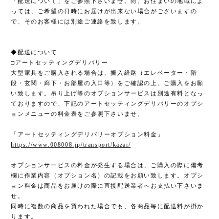
「配送について」をご参照下さいませ。尚、お住まいの地域によ
っては、ご希望の日時にお届けが出来ない場合がございますの
で、そのお客様には別途ご連絡を致します。
◆配送について
□アートセッティングデリバリー
大型家具をご購入される場合は、搬入経路（エレベーター・階
段・玄関・廊下・お部屋の入口等）をご確認の上、ご購入をお願
い致します。吊り上げ等のオプションサービスは別途有料となっ
ておりますので、下記のアートセッティングデリバリーのオプシ
ョンメニューの料金表をご参照下さいませ。
「アートセッティングデリバリーオプション料金」
https://www.008008.jp/transport/kazai/
オプションサービスの料金が発生する場合は、ご購入の際に備考
欄に作業内容（オプション名）の記載をお願い致します。オプシ
ョン料金は商品をお届けの際に直接配送業者へお支払い下さいま
せ。
同時に複数の商品を買われた場合でも、各商品毎に配送料が掛か
ります。