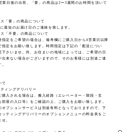
3営業日後の出荷、「要」の商品は2〜3週間のお時間を頂いて
ンス「要」の商品について
内に最短のお届け日のご連絡を致します。
ンス「不要」の商品について
時指定をご希望の場合は、備考欄にご購入日から4営業日以降
で指定をお願い致します。時間指定は下記の「配送につい
照下さいませ。尚、お住まいの地域によっては、ご希望の日
が出来ない場合がございますので、そのお客様には別途ご連
す。
いて
ッティングデリバリー
ご購入される場合は、搬入経路（エレベーター・階段・玄
お部屋の入口等）をご確認の上、ご購入をお願い致します。
のオプションサービスは別途有料となっておりますので、下
セッティングデリバリーのオプションメニューの料金表をご
ませ。