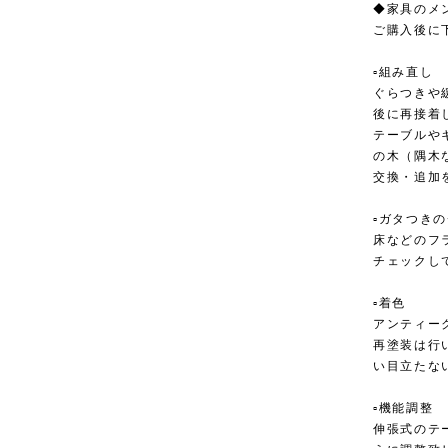
◆家具のメ
ご購入後に
▫︎組み直し
ぐらつきや
後に再接着
テーブルや
の木（隅木
交換・追加
▫︎ガタつき
床などのフ
チェックし
▫︎着色
アンティー
再塗装は行
い目立たな
▫︎機能調整
伸張式のテ