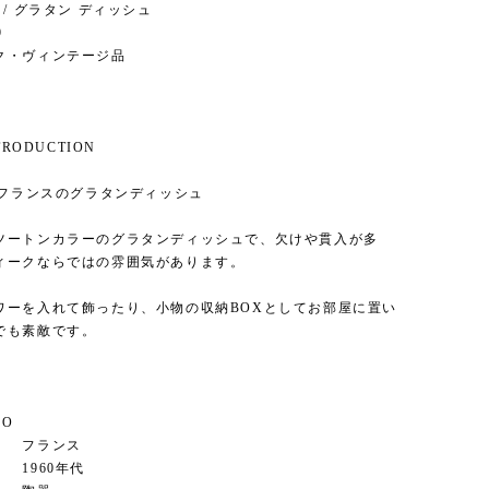
ish / グラタン ディッシュ
9
ク・ヴィンテージ品
NTRODUCTION
 フランスのグラタンディッシュ
ツートンカラーのグラタンディッシュで、欠けや貫入が多
ィークならではの雰囲気があります。
ワーを入れて飾ったり、小物の収納BOXとしてお部屋に置い
でも素敵です。
FO
 フランス
960年代