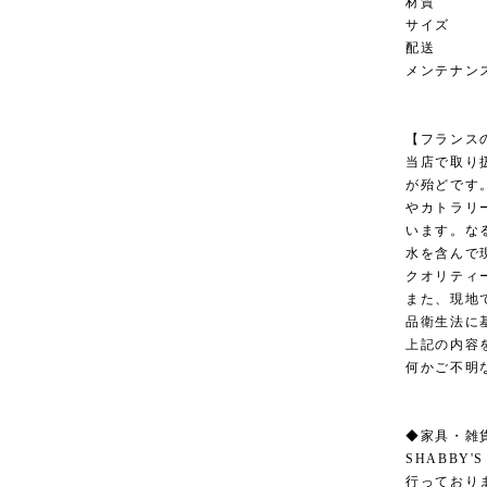
材質 
サイズ 横3
配送 
メンテナン
【フランス
当店で取り
が殆どです
やカトラリ
います。な
水を含んで
クオリティ
また、現地
品衛生法に
上記の内容
何かご不明
◆家具・雑
SHABBY
行っており