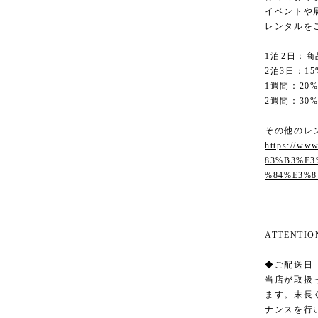
イベントや
レンタルを
1泊2日：
2泊3日：15
1週間：20
2週間：30
その他のレ
https://ww
83%B3%E
%84%E3%8
ATTENT
◆ご配送日
当店が取扱
ます。末長
ナンスを行