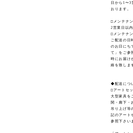
日から1〜
おります。
□メンテナ
2営業日以
□メンテナ
ご配送の日
のお日にち
て」をご参
時にお届け
絡を致しま
◆配送につ
□アートセ
大型家具を
関・廊下・
吊り上げ等
記のアート
参照下さい