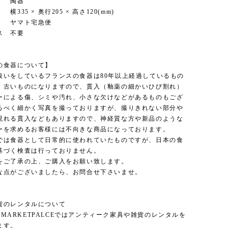
陶器
35 × 奥行205 × 高さ120(mm)
ヤマト宅急便
ス 不要
の食器について】
扱いをしているフランスの食器は80年以上経過しているもの
。古いものになりますので、貫入（釉薬の細かいひび割れ）
ーによる傷、シミや汚れ、小さな欠けなどがあるものもござ
るべく細かく写真を撮っておりますが、撮りきれない部分や
現れる貫入などもありますので、神経質な方や新品のような
ーを求めるお客様には不向きな商品になっております。
では食器として日常的に使われていたものですが、日本の食
基づく検査は行っておりません。
をご了承の上、ご購入をお願い致します。
な点がございましたら、お問合せ下さいませ。
貨のレンタルについて
'S MARKETPALCEではアンティーク家具や雑貨のレンタルを
ます。