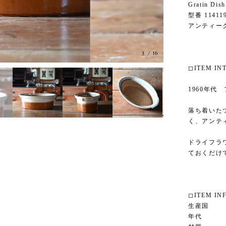
Gratin D
型番 11411
アンティー
3
/
16
◻︎ITEM I
1960年代
落ち着いた
く、アンテ
ドライフラ
ておくだけ
◻︎ITEM IN
生産国
年代 1