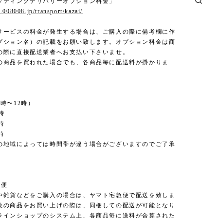
ッティングデリバリーオプション料金」
.008008.jp/transport/kazai/
サービスの料金が発生する場合は、ご購入の際に備考欄に作
プション名）の記載をお願い致します。オプション料金は商
の際に直接配送業者へお支払い下さいませ。
の商品を買われた場合でも、各商品毎に配送料が掛かりま
時〜12時）
時
時
時
の地域によっては時間帯が違う場合がございますのでご了承
。
急便
や雑貨などをご購入の場合は、ヤマト宅急便で配送を致しま
数の商品をお買い上げの際は、同梱しての配送が可能となり
ラインショップのシステム上、各商品毎に送料が合算された