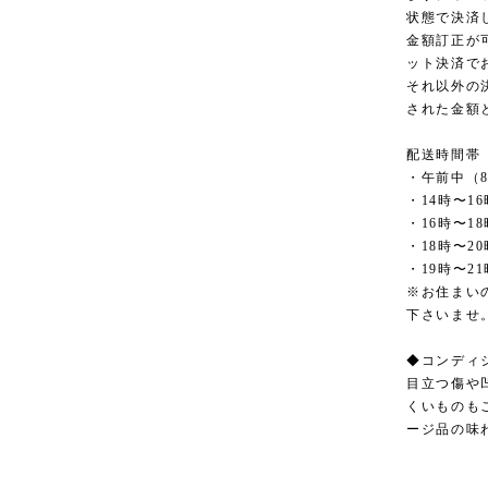
状態で決済
金額訂正が
ット決済で
それ以外の
された金額
配送時間帯
・午前中（8
・14時〜16
・16時〜18
・18時〜20
・19時〜21
※お住まい
下さいませ
◆コンディ
目立つ傷や
くいものも
ージ品の味