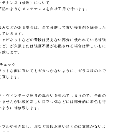
ンテナンス（修理）について
下記のようなメンテナンスを自社工房で行います。
緩みなどがある場合は、全て分解して古い接着剤を除去した
していきます。
キャビネットなどの普段は見えない部分に使われている補強
など）が欠損または強度不足が心配される場合は新しいもに
を致します。
のチェック
ラットな面に置いてもガタつかないように、ガラス板の上で
て直します。
ク・ヴィンテージ家具の風合いを損ねてしまうので、全面の
いませんが比較的新しい目立つ傷などには部分的に着色を行
いように補修致します。
ーブルや引き出し、扉など普段お使い頂くのに支障がないよ