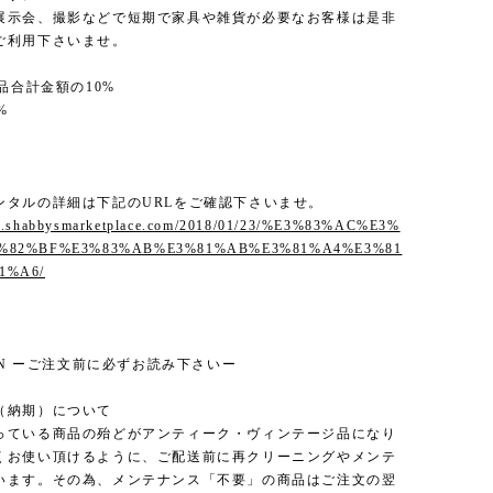
展示会、撮影などで短期で家具や雑貨が必要なお客様は是非
ご利用下さいませ。
商品合計金額の10%
%
%
%
ンタルの詳細は下記のURLをご確認下さいませ。
w.shabbysmarketplace.com/2018/01/23/%E3%83%AC%E3%
3%82%BF%E3%83%AB%E3%81%AB%E3%81%A4%E3%81
1%A6/
ION ーご注文前に必ずお読み下さいー
（納期）について
っている商品の殆どがアンティーク・ヴィンテージ品になり
くお使い頂けるように、ご配送前に再クリーニングやメンテ
います。その為、メンテナンス「不要」の商品はご注文の翌