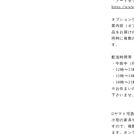
「アートセ
https://www
オプション
業内容（オ
品をお届け
同時に複数
す。
配送時間帯
・午前中（8
・12時〜15
・15時〜18
・18時〜21
※お住まい
下さいませ
□ヤマト宅
小型の家具
すので、複
ます。オン