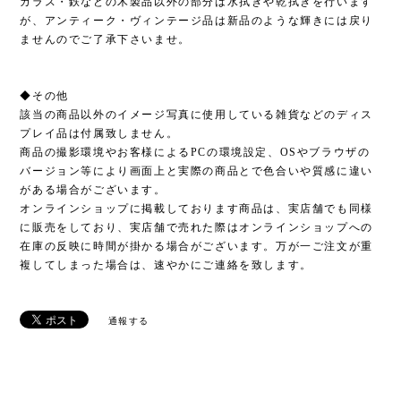
ガラス・鉄などの木製品以外の部分は水拭きや乾拭きを行います
が、アンティーク・ヴィンテージ品は新品のような輝きには戻り
ませんのでご了承下さいませ。
◆その他
該当の商品以外のイメージ写真に使用している雑貨などのディス
プレイ品は付属致しません。
商品の撮影環境やお客様によるPCの環境設定、OSやブラウザの
バージョン等により画面上と実際の商品とで色合いや質感に違い
がある場合がございます。
オンラインショップに掲載しております商品は、実店舗でも同様
に販売をしており、実店舗で売れた際はオンラインショップへの
在庫の反映に時間が掛かる場合がございます。万が一ご注文が重
複してしまった場合は、速やかにご連絡を致します。
通報する