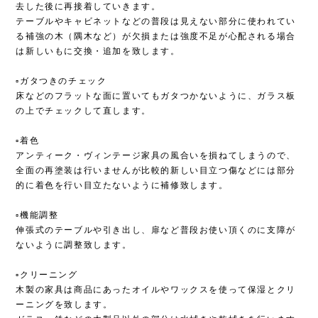
去した後に再接着していきます。
テーブルやキャビネットなどの普段は見えない部分に使われてい
る補強の木（隅木など）が欠損または強度不足が心配される場合
は新しいもに交換・追加を致します。
▫︎ガタつきのチェック
床などのフラットな面に置いてもガタつかないように、ガラス板
の上でチェックして直します。
▫︎着色
アンティーク・ヴィンテージ家具の風合いを損ねてしまうので、
全面の再塗装は行いませんが比較的新しい目立つ傷などには部分
的に着色を行い目立たないように補修致します。
▫︎機能調整
伸張式のテーブルや引き出し、扉など普段お使い頂くのに支障が
ないように調整致します。
▫︎クリーニング
木製の家具は商品にあったオイルやワックスを使って保湿とクリ
ーニングを致します。