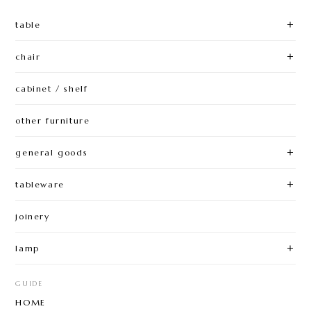
table
chair
cabinet / shelf
other furniture
general goods
tableware
joinery
lamp
GUIDE
HOME