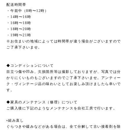
配送時間帯
・午前中（8時〜12時）
・14時〜16時
・16時〜18時
・18時〜20時
・19時〜21時
※お住まいの地域によっては時間帯が違う場合がございますので
ご了承下さいませ。
◆コンディションについて
目立つ傷や凹み、欠損箇所等は撮影しておりますが、写真では分
かりにくいものもございますのでご了承下さいませ。アンティー
ク・ヴィンテージ品の味わいとしてお楽しみ頂けましたら幸いで
す。
◆家具のメンテナンス（修理）について
ご購入後に下記のようなメンテナンスを自社工房で行います。
▫︎組み直し
ぐらつきや緩みなどがある場合は、全て分解して古い接着剤を除