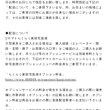
日以降のお日にちで指定をお願い致します。時間指定は下記の
「配送について」をご参照下さいませ。尚、お住まいの地域によ
っては、ご希望の日時にお届けが出来ない場合がございますの
で、そのお客様には別途ご連絡を致します。
◆配送について
□ヤマトらくらく家財宅急便
大型家具をご購入される場合は、搬入経路（エレベーター・階
段・玄関・廊下・お部屋の入口等）をご確認の上、ご購入をお願
い致します。吊り上げ等のオプションサービスは別途有料となっ
ておりますので、下記のヤマトホームコンビニエンスらくらく家
財宅急便のオプションメニューの料金表をご参照下さいませ。
「らくらく家財宅急便オプション料金」
https://www.008008.jp/transport/kazai/option/
オプションサービスの料金が発生する場合は、ご購入の際に備考
欄に作業内容（オプション名）の記載をお願い致します。オプシ
ョン料金は商品をお届けの際に直接配送業者へお支払い下さいま
せ。