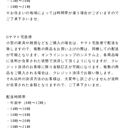
・15時〜18時
・18時〜21時
※お住まいの地域によっては時間帯が違う場合がございますので
ご了承下さいませ。
□ヤマト宅急便
小型の家具や雑貨などをご購入の場合は、ヤマト宅急便で配送を
致しますので、複数の商品をお買い上げの際は、同梱しての配送
が可能となります。オンラインショップのシステム上、各商品毎
に送料が合算された状態で決済して頂くようになりますが、クレ
ジット決済のお客様に限り金額訂正が可能になります。複数の商
品をご購入される場合は、クレジット決済でお願い致します。
それ以外の決済方法のお客様は、大変申し訳ございませんが送料
が合算された金額となりますので、ご了承下さいませ。
配送時間帯
・午前中（8時〜12時）
・14時〜16時
・16時〜18時
・18時〜20時
・19時〜21時