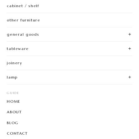
cabinet / shelf
other furniture
general goods
tableware
joinery
lamp
GUIDE
HOME
ABOUT
BLOG
CONTACT