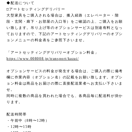
◆配送について
□アートセッティングデリバリー
大型家具をご購入される場合は、搬入経路（エレベーター・階
段・玄関・廊下・お部屋の入口等）をご確認の上、ご購入をお願
い致します。吊り上げ等のオプションサービスは別途有料となっ
ておりますので、下記のアートセッティングデリバリーのオプシ
ョンメニューの料金表をご参照下さいませ。
「アートセッティングデリバリーオプション料金」
https://www.008008.jp/transport/kazai/
オプションサービスの料金が発生する場合は、ご購入の際に備考
欄に作業内容（オプション名）の記載をお願い致します。オプシ
ョン料金は商品をお届けの際に直接配送業者へお支払い下さいま
せ。
同時に複数の商品を買われた場合でも、各商品毎に配送料が掛か
ります。
配送時間帯
・午前中（8時〜12時）
・12時〜15時