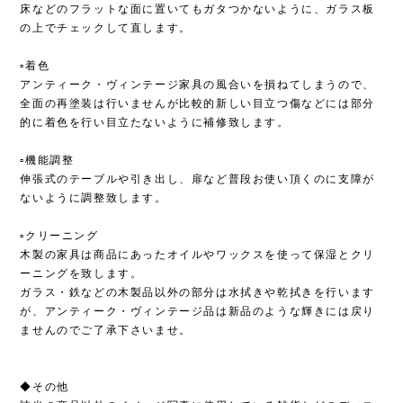
床などのフラットな面に置いてもガタつかないように、ガラス板
の上でチェックして直します。
▫︎着色
アンティーク・ヴィンテージ家具の風合いを損ねてしまうので、
全面の再塗装は行いませんが比較的新しい目立つ傷などには部分
的に着色を行い目立たないように補修致します。
▫︎機能調整
伸張式のテーブルや引き出し、扉など普段お使い頂くのに支障が
ないように調整致します。
▫︎クリーニング
木製の家具は商品にあったオイルやワックスを使って保湿とクリ
ーニングを致します。
ガラス・鉄などの木製品以外の部分は水拭きや乾拭きを行います
が、アンティーク・ヴィンテージ品は新品のような輝きには戻り
ませんのでご了承下さいませ。
◆その他