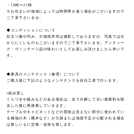
・19時〜21時
※お住まいの地域によっては時間帯が違う場合がございますので
ご了承下さいませ。
◆コンディションについて
目立つ傷や凹み、欠損箇所等は撮影しておりますが、写真では分
かりにくいものもございますのでご了承下さいませ。アンティー
ク・ヴィンテージ品の味わいとしてお楽しみ頂けましたら幸いで
す。
◆家具のメンテナンス（修理）について
ご購入後に下記のようなメンテナンスを自社工房で行います。
▫︎組み直し
ぐらつきや緩みなどがある場合は、全て分解して古い接着剤を除
去した後に再接着していきます。
テーブルやキャビネットなどの普段は見えない部分に使われてい
る補強の木（隅木など）が欠損または強度不足が心配される場合
は新しいもに交換・追加を致します。