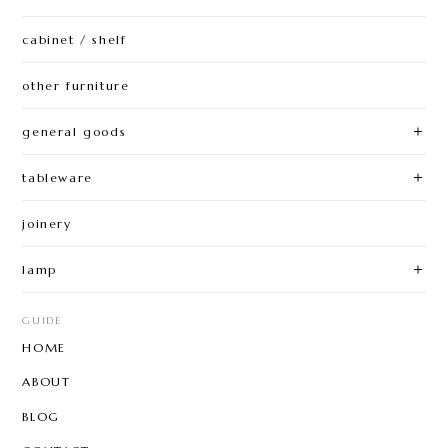
cabinet / shelf
other furniture
general goods
tableware
joinery
lamp
GUIDE
HOME
ABOUT
BLOG