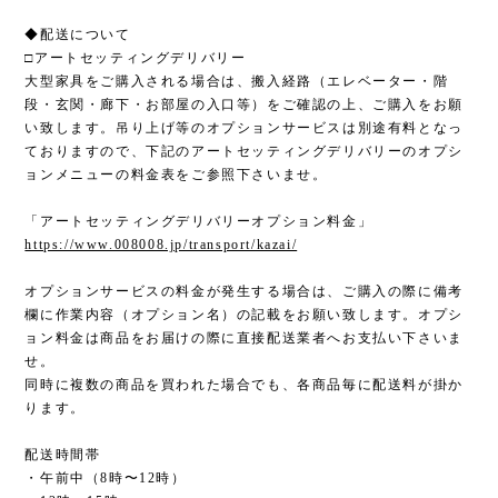
◆配送について
□アートセッティングデリバリー
大型家具をご購入される場合は、搬入経路（エレベーター・階
段・玄関・廊下・お部屋の入口等）をご確認の上、ご購入をお願
い致します。吊り上げ等のオプションサービスは別途有料となっ
ておりますので、下記のアートセッティングデリバリーのオプシ
ョンメニューの料金表をご参照下さいませ。
「アートセッティングデリバリーオプション料金」
https://www.008008.jp/transport/kazai/
オプションサービスの料金が発生する場合は、ご購入の際に備考
欄に作業内容（オプション名）の記載をお願い致します。オプシ
ョン料金は商品をお届けの際に直接配送業者へお支払い下さいま
せ。
同時に複数の商品を買われた場合でも、各商品毎に配送料が掛か
ります。
配送時間帯
・午前中（8時〜12時）