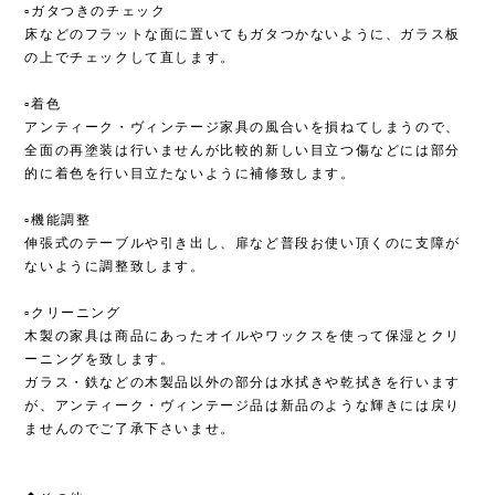
▫︎ガタつきのチェック
床などのフラットな面に置いてもガタつかないように、ガラス板
の上でチェックして直します。
▫︎着色
アンティーク・ヴィンテージ家具の風合いを損ねてしまうので、
全面の再塗装は行いませんが比較的新しい目立つ傷などには部分
的に着色を行い目立たないように補修致します。
▫︎機能調整
伸張式のテーブルや引き出し、扉など普段お使い頂くのに支障が
ないように調整致します。
▫︎クリーニング
木製の家具は商品にあったオイルやワックスを使って保湿とクリ
ーニングを致します。
ガラス・鉄などの木製品以外の部分は水拭きや乾拭きを行います
が、アンティーク・ヴィンテージ品は新品のような輝きには戻り
ませんのでご了承下さいませ。