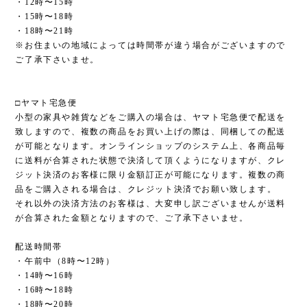
・12時〜15時
・15時〜18時
・18時〜21時
※お住まいの地域によっては時間帯が違う場合がございますので
ご了承下さいませ。
□ヤマト宅急便
小型の家具や雑貨などをご購入の場合は、ヤマト宅急便で配送を
致しますので、複数の商品をお買い上げの際は、同梱しての配送
が可能となります。オンラインショップのシステム上、各商品毎
に送料が合算された状態で決済して頂くようになりますが、クレ
ジット決済のお客様に限り金額訂正が可能になります。複数の商
品をご購入される場合は、クレジット決済でお願い致します。
それ以外の決済方法のお客様は、大変申し訳ございませんが送料
が合算された金額となりますので、ご了承下さいませ。
配送時間帯
・午前中（8時〜12時）
・14時〜16時
・16時〜18時
・18時〜20時