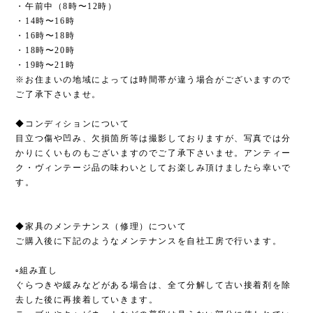
・午前中（8時〜12時）
・14時〜16時
・16時〜18時
・18時〜20時
・19時〜21時
※お住まいの地域によっては時間帯が違う場合がございますので
ご了承下さいませ。
◆コンディションについて
目立つ傷や凹み、欠損箇所等は撮影しておりますが、写真では分
かりにくいものもございますのでご了承下さいませ。アンティー
ク・ヴィンテージ品の味わいとしてお楽しみ頂けましたら幸いで
す。
◆家具のメンテナンス（修理）について
ご購入後に下記のようなメンテナンスを自社工房で行います。
▫︎組み直し
ぐらつきや緩みなどがある場合は、全て分解して古い接着剤を除
去した後に再接着していきます。