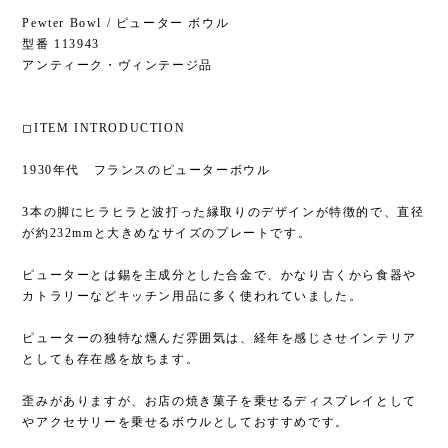
Pewter Bowl / ピューター ボウル
型番 113943
アンティーク・ヴィンテージ品
◻︎ITEM INTRODUCTION
1930年代 フランスのピューターボウル
3本の脚にヒラヒラと波打った縁取りのデザインが特徴的で、直径
が約232mmと大きめなサイズのプレートです。
ピューターとは錫を主成分とした合金で、かなり古くから食器や
カトラリーなどキッチン用品に多く使われていました。
ピューターの独特な燻んだ雰囲気は、経年を感じさせインテリア
としても存在感を放ちます。
歪みがありますが、お店の焼き菓子を乗せるディスプレイとして
やアクセサリーを乗せるボウルとしておすすめです。