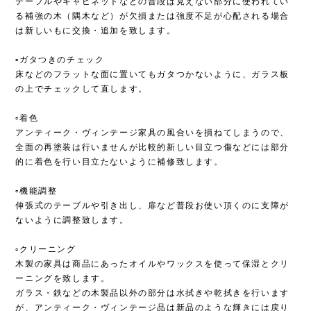
テーブルやキャビネットなどの普段は見えない部分に使われてい
る補強の木（隅木など）が欠損または強度不足が心配される場合
は新しいもに交換・追加を致します。
▫︎ガタつきのチェック
床などのフラットな面に置いてもガタつかないように、ガラス板
の上でチェックして直します。
▫︎着色
アンティーク・ヴィンテージ家具の風合いを損ねてしまうので、
全面の再塗装は行いませんが比較的新しい目立つ傷などには部分
的に着色を行い目立たないように補修致します。
▫︎機能調整
伸張式のテーブルや引き出し、扉など普段お使い頂くのに支障が
ないように調整致します。
▫︎クリーニング
木製の家具は商品にあったオイルやワックスを使って保湿とクリ
ーニングを致します。
ガラス・鉄などの木製品以外の部分は水拭きや乾拭きを行います
が、アンティーク・ヴィンテージ品は新品のような輝きには戻り