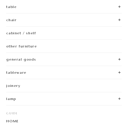
table
chair
cabinet / shelf
other furniture
general goods
tableware
joinery
lamp
GUIDE
HOME