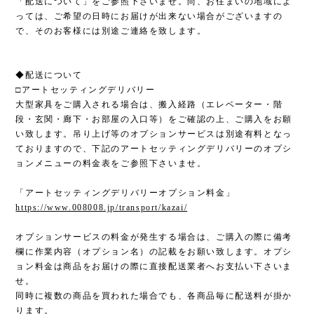
「配送について」をご参照下さいませ。尚、お住まいの地域によ
っては、ご希望の日時にお届けが出来ない場合がございますの
で、そのお客様には別途ご連絡を致します。
◆配送について
□アートセッティングデリバリー
大型家具をご購入される場合は、搬入経路（エレベーター・階
段・玄関・廊下・お部屋の入口等）をご確認の上、ご購入をお願
い致します。吊り上げ等のオプションサービスは別途有料となっ
ておりますので、下記のアートセッティングデリバリーのオプシ
ョンメニューの料金表をご参照下さいませ。
「アートセッティングデリバリーオプション料金」
https://www.008008.jp/transport/kazai/
オプションサービスの料金が発生する場合は、ご購入の際に備考
欄に作業内容（オプション名）の記載をお願い致します。オプシ
ョン料金は商品をお届けの際に直接配送業者へお支払い下さいま
せ。
同時に複数の商品を買われた場合でも、各商品毎に配送料が掛か
ります。