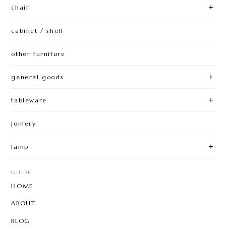
chair
cabinet / shelf
other furniture
general goods
tableware
joinery
lamp
GUIDE
HOME
ABOUT
BLOG