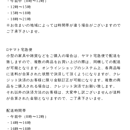
・午前中（8時〜12時）
・12時〜15時
・15時〜18時
・18時〜21時
※お住まいの地域によっては時間帯が違う場合がございますので
ご了承下さいませ。
□ヤマト宅急便
小型の家具や雑貨などをご購入の場合は、ヤマト宅急便で配送を
致しますので、複数の商品をお買い上げの際は、同梱しての配送
が可能となります。オンラインショップのシステム上、各商品毎
に送料が合算された状態で決済して頂くようになりますが、クレ
ジット決済のお客様に限り金額訂正が可能になります。複数の商
品をご購入される場合は、クレジット決済でお願い致します。
それ以外の決済方法のお客様は、大変申し訳ございませんが送料
が合算された金額となりますので、ご了承下さいませ。
配送時間帯
・午前中（8時〜12時）
・14時〜16時
・16時〜18時