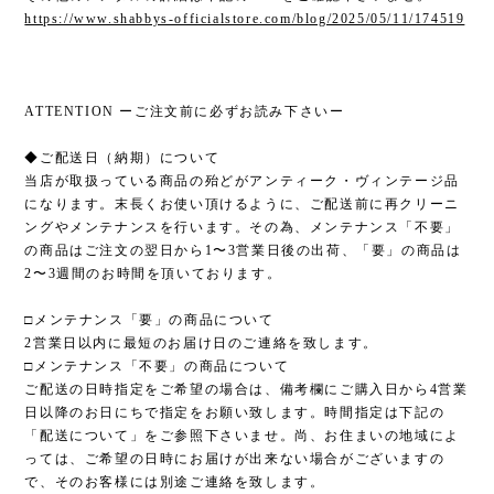
https://www.shabbys-officialstore.com/blog/2025/05/11/174519
ATTENTION ーご注文前に必ずお読み下さいー
◆ご配送日（納期）について
当店が取扱っている商品の殆どがアンティーク・ヴィンテージ品
になります。末長くお使い頂けるように、ご配送前に再クリーニ
ングやメンテナンスを行います。その為、メンテナンス「不要」
の商品はご注文の翌日から1〜3営業日後の出荷、「要」の商品は
2〜3週間のお時間を頂いております。
□メンテナンス「要」の商品について
2営業日以内に最短のお届け日のご連絡を致します。
□メンテナンス「不要」の商品について
ご配送の日時指定をご希望の場合は、備考欄にご購入日から4営業
日以降のお日にちで指定をお願い致します。時間指定は下記の
「配送について」をご参照下さいませ。尚、お住まいの地域によ
っては、ご希望の日時にお届けが出来ない場合がございますの
で、そのお客様には別途ご連絡を致します。