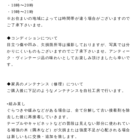
・18時〜20時
・19時〜21時
※お住まいの地域によっては時間帯が違う場合がございますので
ご了承下さいませ。
◆コンディションについて
目立つ傷や凹み、欠損箇所等は撮影しておりますが、写真では分
かりにくいものもございますのでご了承下さいませ。アンティー
ク・ヴィンテージ品の味わいとしてお楽しみ頂けましたら幸いで
す。
◆家具のメンテナンス（修理）について
ご購入後に下記のようなメンテナンスを自社工房で行います。
▫︎組み直し
ぐらつきや緩みなどがある場合は、全て分解して古い接着剤を除
去した後に再接着していきます。
テーブルやキャビネットなどの普段は見えない部分に使われてい
る補強の木（隅木など）が欠損または強度不足が心配される場合
は新しいもに交換・追加を致します。