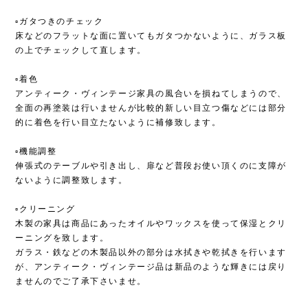
▫︎ガタつきのチェック
床などのフラットな面に置いてもガタつかないように、ガラス板
の上でチェックして直します。
▫︎着色
アンティーク・ヴィンテージ家具の風合いを損ねてしまうので、
全面の再塗装は行いませんが比較的新しい目立つ傷などには部分
的に着色を行い目立たないように補修致します。
▫︎機能調整
伸張式のテーブルや引き出し、扉など普段お使い頂くのに支障が
ないように調整致します。
▫︎クリーニング
木製の家具は商品にあったオイルやワックスを使って保湿とクリ
ーニングを致します。
ガラス・鉄などの木製品以外の部分は水拭きや乾拭きを行います
が、アンティーク・ヴィンテージ品は新品のような輝きには戻り
ませんのでご了承下さいませ。