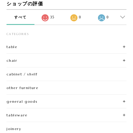
ショップの評価
すべて
35
0
0
CATEGORIES
table
chair
cabinet / shelf
other furniture
general goods
tableware
joinery