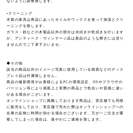
ないように調整致します。
▫︎クリーニング
木製の家具は商品にあったオイルやワックスを使って保湿とクリ
ーニングを致します。
ガラス・鉄などの木製品以外の部分は水拭きや乾拭きを行います
が、アンティーク・ヴィンテージ品は新品のような輝きには戻り
ませんのでご了承下さいませ。
◆その他
該当の商品以外のイメージ写真に使用している雑貨などのディス
プレイ品は付属致しません。
商品の撮影環境やお客様によるPCの環境設定、OSやブラウザの
バージョン等により画面上と実際の商品とで色合いや質感に違い
がある場合がございます。
オンラインショップに掲載しております商品は、実店舗でも同様
に販売をしており、実店舗で売れた際はオンラインショップへの
在庫の反映に時間が掛かる場合がございます。万が一ご注文が重
複してしまった場合は、速やかにご連絡を致します。