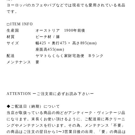
ヨーロッパのカフェやパブなどでは現在でも愛用されている名品
です。
◻︎ITEM INFO
生産国 オーストリア 1900年前後
材質 ビーチ材 / 籐
サイズ 幅425 × 奥行475 × 高さ895(mm)
座面高455(mm)
配送 ヤマトらくらく家財宅急便 Bランク
メンテナンス 要
ATTENTION ーご注文前に必ずお読み下さいー
◆ご配送日（納期）について
当店が取扱っている商品の殆どがアンティーク・ヴィンテージ品
になります。末長くお使い頂けるように、ご配送前に再クリーニ
ングやメンテナンスを行います。その為、メンテナンス「不要」
の商品はご注文の翌日から1〜3営業日後の出荷、「要」の商品は