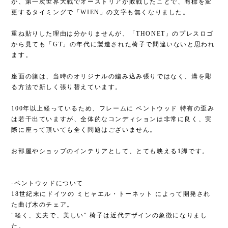
が、第一次世界大戦でオーストリアが敗戦したことで、商標を変
更するタイミングで「WIEN」の文字も無くなりました。
重ね貼りした理由は分かりませんが、「THONET」のプレスロゴ
から見ても「GT」の年代に製造された椅子で間違いないと思われ
ます。
座面の籐は、当時のオリジナルの編み込み張りではなく、溝を彫
る方法で新しく張り替えています。
100年以上経っているため、フレームに ベントウッド 特有の歪み
は若干出ていますが、全体的なコンディションは非常に良く、実
際に座って頂いても全く問題はございません。
お部屋やショップのインテリアとして、とても映える1脚です。
-ベントウッドについて
18世紀末にドイツの ミヒャエル・トーネット によって開発され
た曲げ木のチェア。
"軽く、丈夫で、美しい" 椅子は近代デザインの象徴になりまし
た。