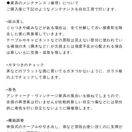
◆家具のメンテナンス（修理）について
ご購入後に下記のようなメンテナンスを自社工房で行います。
▫︎組み直し
ぐらつきや緩みなどがある場合は、全て分解して古い接着剤を除
去した後に再接着していきます。
テーブルやキャビネットなどの普段は見えない部分に使われてい
る補強の木（隅木など）が欠損または強度不足が心配される場合
は新しいもに交換・追加を致します。
▫︎ガタつきのチェック
床などのフラットな面に置いてもガタつかないように、ガラス板
の上でチェックして直します。
▫︎着色
アンティーク・ヴィンテージ家具の風合いを損ねてしまうので、
全面の再塗装は行いませんが比較的新しい目立つ傷などには部分
的に着色を行い目立たないように補修致します。
▫︎機能調整
伸張式のテーブルや引き出し、扉など普段お使い頂くのに支障が