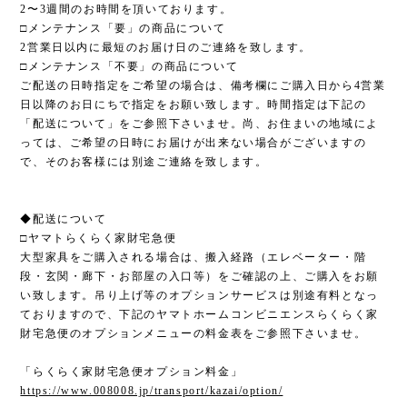
2〜3週間のお時間を頂いております。
□メンテナンス「要」の商品について
2営業日以内に最短のお届け日のご連絡を致します。
□メンテナンス「不要」の商品について
ご配送の日時指定をご希望の場合は、備考欄にご購入日から4営業
日以降のお日にちで指定をお願い致します。時間指定は下記の
「配送について」をご参照下さいませ。尚、お住まいの地域によ
っては、ご希望の日時にお届けが出来ない場合がございますの
で、そのお客様には別途ご連絡を致します。
◆配送について
□ヤマトらくらく家財宅急便
大型家具をご購入される場合は、搬入経路（エレベーター・階
段・玄関・廊下・お部屋の入口等）をご確認の上、ご購入をお願
い致します。吊り上げ等のオプションサービスは別途有料となっ
ておりますので、下記のヤマトホームコンビニエンスらくらく家
財宅急便のオプションメニューの料金表をご参照下さいませ。
「らくらく家財宅急便オプション料金」
https://www.008008.jp/transport/kazai/option/