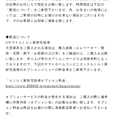
日以降のお日にちで指定をお願い致します。時間指定は下記の
「配送について」をご参照下さいませ。尚、お住まいの地域によ
っては、ご希望の日時にお届けが出来ない場合がございますの
で、そのお客様には別途ご連絡を致します。
◆配送について
□ヤマトらくらく家財宅急便
大型家具をご購入される場合は、搬入経路（エレベーター・階
段・玄関・廊下・お部屋の入口等）をご確認の上、ご購入をお願
い致します。吊り上げ等のオプションサービスは別途有料となっ
ておりますので、下記のヤマトホームコンビニエンスらくらく家
財宅急便のオプションメニューの料金表をご参照下さいませ。
「らくらく家財宅急便オプション料金」
https://www.008008.jp/transport/kazai/option/
オプションサービスの料金が発生する場合は、ご購入の際に備考
欄に作業内容（オプション名）の記載をお願い致します。オプシ
ョン料金は商品をお届けの際に直接配送業者へお支払い下さいま
せ。