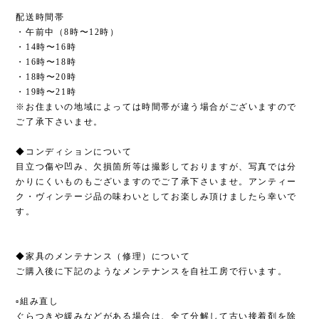
配送時間帯
・午前中（8時〜12時）
・14時〜16時
・16時〜18時
・18時〜20時
・19時〜21時
※お住まいの地域によっては時間帯が違う場合がございますので
ご了承下さいませ。
◆コンディションについて
目立つ傷や凹み、欠損箇所等は撮影しておりますが、写真では分
かりにくいものもございますのでご了承下さいませ。アンティー
ク・ヴィンテージ品の味わいとしてお楽しみ頂けましたら幸いで
す。
◆家具のメンテナンス（修理）について
ご購入後に下記のようなメンテナンスを自社工房で行います。
▫︎組み直し
ぐらつきや緩みなどがある場合は、全て分解して古い接着剤を除