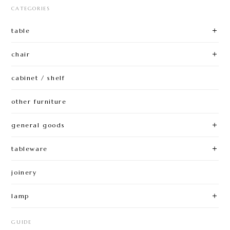
CATEGORIES
table
chair
cabinet / shelf
other furniture
general goods
tableware
joinery
lamp
GUIDE