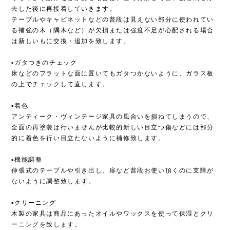
去した後に再接着していきます。
テーブルやキャビネットなどの普段は見えない部分に使われてい
る補強の木（隅木など）が欠損または強度不足が心配される場合
は新しいもに交換・追加を致します。
▫︎ガタつきのチェック
床などのフラットな面に置いてもガタつかないように、ガラス板
の上でチェックして直します。
▫︎着色
アンティーク・ヴィンテージ家具の風合いを損ねてしまうので、
全面の再塗装は行いませんが比較的新しい目立つ傷などには部分
的に着色を行い目立たないように補修致します。
▫︎機能調整
伸張式のテーブルや引き出し、扉など普段お使い頂くのに支障が
ないように調整致します。
▫︎クリーニング
木製の家具は商品にあったオイルやワックスを使って保湿とクリ
ーニングを致します。