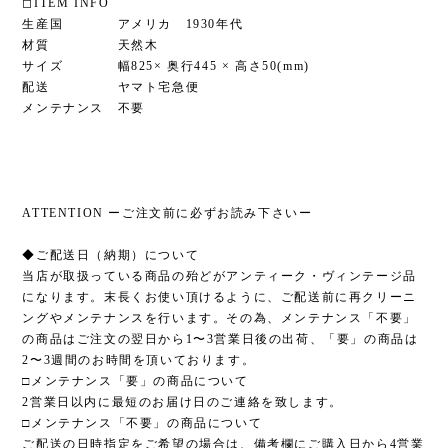
◻︎ITEM INFO
生産国 アメリカ 1930年代
材質 天然木
サイズ 幅825× 奥行445 × 高さ50(mm)
配送 ヤマト宅急便
メンテナンス 不要
ATTENTION ーご注文前に必ずお読み下さいー
◆ご配送日（納期）について
当店が取扱っている商品の殆どがアンティーク・ヴィンテージ品
になります。末長くお使い頂けるように、ご配送前に再クリーニ
ングやメンテナンスを行います。その為、メンテナンス「不要」
の商品はご注文の翌日から1〜3営業日後の出荷、「要」の商品は
2〜3週間のお時間を頂いております。
□メンテナンス「要」の商品について
2営業日以内に最短のお届け日のご連絡を致します。
□メンテナンス「不要」の商品について
ご配送の日時指定をご希望の場合は、備考欄にご購入日から4営業