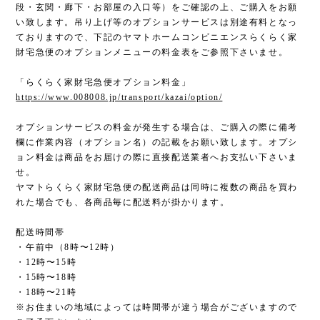
段・玄関・廊下・お部屋の入口等）をご確認の上、ご購入をお願
い致します。吊り上げ等のオプションサービスは別途有料となっ
ておりますので、下記のヤマトホームコンビニエンスらくらく家
財宅急便のオプションメニューの料金表をご参照下さいませ。
「らくらく家財宅急便オプション料金」
https://www.008008.jp/transport/kazai/option/
オプションサービスの料金が発生する場合は、ご購入の際に備考
欄に作業内容（オプション名）の記載をお願い致します。オプシ
ョン料金は商品をお届けの際に直接配送業者へお支払い下さいま
せ。
ヤマトらくらく家財宅急便の配送商品は同時に複数の商品を買わ
れた場合でも、各商品毎に配送料が掛かります。
配送時間帯
・午前中（8時〜12時）
・12時〜15時
・15時〜18時
・18時〜21時
※お住まいの地域によっては時間帯が違う場合がございますので