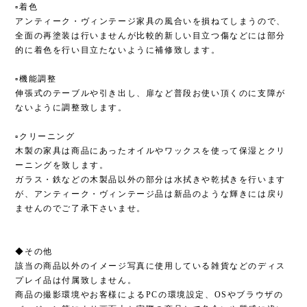
▫︎着色
アンティーク・ヴィンテージ家具の風合いを損ねてしまうので、
全面の再塗装は行いませんが比較的新しい目立つ傷などには部分
的に着色を行い目立たないように補修致します。
▫︎機能調整
伸張式のテーブルや引き出し、扉など普段お使い頂くのに支障が
ないように調整致します。
▫︎クリーニング
木製の家具は商品にあったオイルやワックスを使って保湿とクリ
ーニングを致します。
ガラス・鉄などの木製品以外の部分は水拭きや乾拭きを行います
が、アンティーク・ヴィンテージ品は新品のような輝きには戻り
ませんのでご了承下さいませ。
◆その他
該当の商品以外のイメージ写真に使用している雑貨などのディス
プレイ品は付属致しません。
商品の撮影環境やお客様によるPCの環境設定、OSやブラウザの