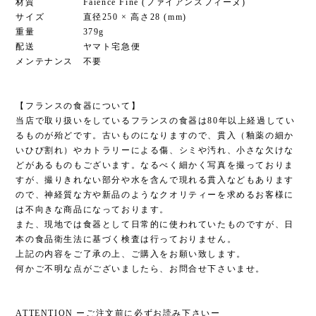
材質 Faience Fine (ファイアンスフィーヌ)
サイズ 直径250 × 高さ28 (mm)
重量 379g
配送 ヤマト宅急便
メンテナンス 不要
【フランスの食器について】
当店で取り扱いをしているフランスの食器は80年以上経過してい
るものが殆どです。古いものになりますので、貫入（釉薬の細か
いひび割れ）やカトラリーによる傷、シミや汚れ、小さな欠けな
どがあるものもございます。なるべく細かく写真を撮っておりま
すが、撮りきれない部分や水を含んで現れる貫入などもあります
ので、神経質な方や新品のようなクオリティーを求めるお客様に
は不向きな商品になっております。
また、現地では食器として日常的に使われていたものですが、日
本の食品衛生法に基づく検査は行っておりません。
上記の内容をご了承の上、ご購入をお願い致します。
何かご不明な点がございましたら、お問合せ下さいませ。
ATTENTION ーご注文前に必ずお読み下さいー