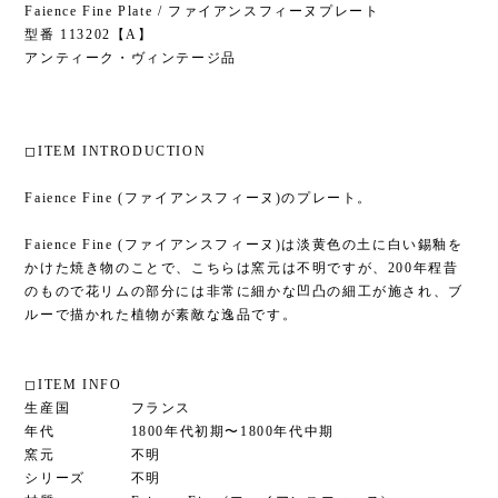
Faience Fine Plate / ファイアンスフィーヌプレート
型番 113202【A】
アンティーク・ヴィンテージ品
◻︎ITEM INTRODUCTION
Faience Fine (ファイアンスフィーヌ)のプレート。
Faience Fine (ファイアンスフィーヌ)は淡黄色の土に白い錫釉を
かけた焼き物のことで、こちらは窯元は不明ですが、200年程昔
のもので花リムの部分には非常に細かな凹凸の細工が施され、ブ
ルーで描かれた植物が素敵な逸品です。
◻︎ITEM INFO
生産国 フランス
年代 1800年代初期〜1800年代中期
窯元 不明
シリーズ 不明