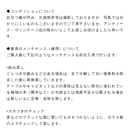
◆コンディションについて
目立つ傷や凹み、欠損箇所等は撮影しておりますが、写真では分
かりにくいものもございますのでご了承下さいませ。アンティー
ク・ヴィンテージ品の味わいとしてお楽しみ頂けましたら幸いで
す。
◆家具のメンテナンス（修理）について
ご購入後に下記のようなメンテナンスを自社工房で行います。
▫︎組み直し
ぐらつきや緩みなどがある場合は、全て分解して古い接着剤を除
去した後に再接着していきます。
テーブルやキャビネットなどの普段は見えない部分に使われてい
る補強の木（隅木など）が欠損または強度不足が心配される場合
は新しいもに交換・追加を致します。
▫︎ガタつきのチェック
床などのフラットな面に置いてもガタつかないように、ガラス板
の上でチェックして直します。