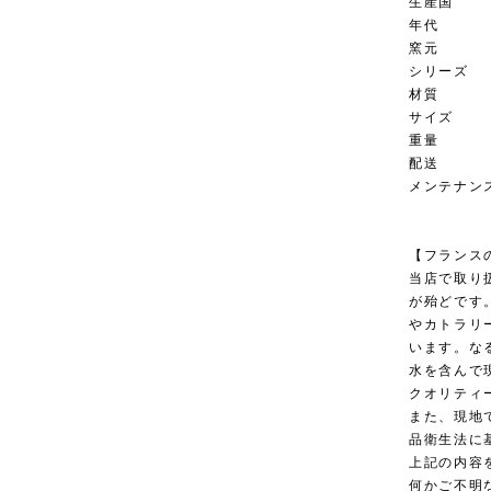
生産国
年代 18
窯元 Cre
シリーズ
材質 Ter
サイズ 直径
重量 9
配送 
メンテナン
【フランス
当店で取り
が殆どです
やカトラリ
います。な
水を含んで
クオリティ
また、現地
品衛生法に
上記の内容
何かご不明