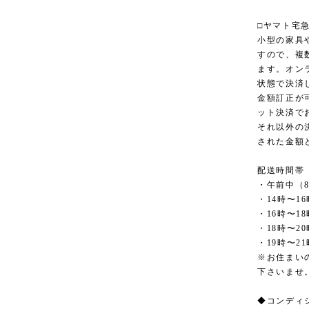
□ヤマト宅
小型の家具
すので、複
ます。オン
状態で決済
金額訂正が
ット決済で
それ以外の
された金額
配送時間帯
・午前中（8
・14時〜16
・16時〜18
・18時〜20
・19時〜21
※お住まい
下さいませ
◆コンディ