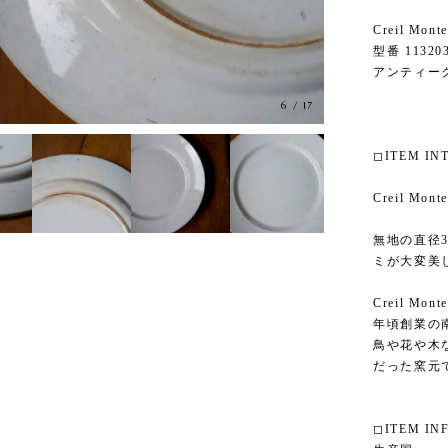
Creil Mo
型番 11320
アンティー
6
/
17
◻︎ITEM I
Creil M
無地の直径
ミが大変美
Creil M
年頃創業の
鳥や花や木
だった窯元
◻︎ITEM IN