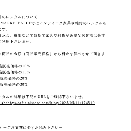
貨のレンタルについて
'S MARKETPALCEではアンティーク家具や雑貨のレンタルを
ます。
展示会、撮影などで短期で家具や雑貨が必要なお客様は是非
ご利用下さいませ。
る商品の金額（商品販売価格）から料金を算出させて頂きま
品販売価格の10%
品販売価格の15%
販売価格の20%
販売価格の30%
ンタルの詳細は下記のURLをご確認下さいませ。
.shabbys-officialstore.com/blog/2025/05/11/174519
ION ーご注文前に必ずお読み下さいー