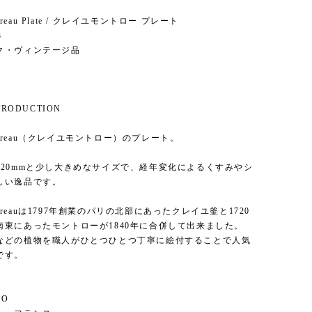
ntereau Plate / クレイユモントロー プレート
3
ク・ヴィンテージ品
NTRODUCTION
ontereau（クレイユモントロー）のプレート。
320mmと少し大きめなサイズで、経年変化によるくすみやシ
しい逸品です。
ontereauは1797年創業のパリの北部にあったクレイユ釜と1720
南東にあったモントローが1840年に合併して出来ました。
などの植物を職人がひとつひとつ丁寧に絵付することで人気
です。
FO