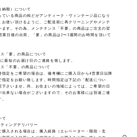
（納期）について
っている商品の殆どがアンティーク・ヴィンテージ品になり
くお使い頂けるように、ご配送前に再クリーニングやメンテ
います。その為、メンテナンス「不要」の商品はご注文の翌
3営業日後の出荷、「要」の商品は2〜3週間のお時間を頂いて
ンス「要」の商品について
内に最短のお届け日のご連絡を致します。
ンス「不要」の商品について
時指定をご希望の場合は、備考欄にご購入日から4営業日以降
で指定をお願い致します。時間指定は下記の「配送につい
照下さいませ。尚、お住まいの地域によっては、ご希望の日
が出来ない場合がございますので、そのお客様には別途ご連
す。
いて
ッティングデリバリー
ご購入される場合は、搬入経路（エレベーター・階段・玄