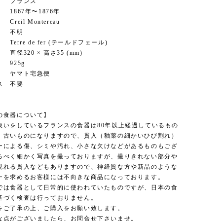
 フランス
67年〜1876年
il Montereau
 不明
re de fer (テールドフェール)
320 × 高さ35 (mm)
25g
ヤマト宅急便
ス 不要
の食器について】
扱いをしているフランスの食器は80年以上経過しているもの
。古いものになりますので、貫入（釉薬の細かいひび割れ）
ーによる傷、シミや汚れ、小さな欠けなどがあるものもござ
るべく細かく写真を撮っておりますが、撮りきれない部分や
現れる貫入などもありますので、神経質な方や新品のような
ーを求めるお客様には不向きな商品になっております。
では食器として日常的に使われていたものですが、日本の食
基づく検査は行っておりません。
をご了承の上、ご購入をお願い致します。
な点がございましたら、お問合せ下さいませ。