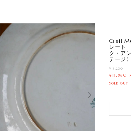
Creil
レート
ク・ア
テージ〉1
¥13,200
¥11,880
SOLD OUT