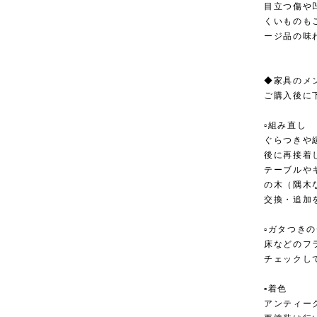
目立つ傷や
くいものも
ージ品の味
◆家具のメ
ご購入後に
▫︎組み直し
ぐらつきや
後に再接着
テーブルや
の木（隅木
交換・追加
▫︎ガタつき
床などのフ
チェックし
▫︎着色
アンティー