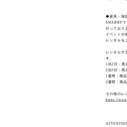
◆家具・雑
SHABBY
行っており
イベントや
レンタルを
レンタルす
す。
1泊2日：商
2泊3日：商
1週間：商品
2週間：商品
その他のレ
https://www
ATTENT