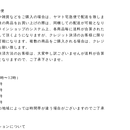
急便
や雑貨などをご購入の場合は、ヤマト宅急便で配送を致しま
数の商品をお買い上げの際は、同梱しての配送が可能となり
ラインショップのシステム上、各商品毎に送料が合算された
して頂くようになりますが、クレジット決済のお客様に限り
可能になります。複数の商品をご購入される場合は、クレジ
お願い致します。
決済方法のお客様は、大変申し訳ございませんが送料が合算
となりますので、ご了承下さいませ。
時〜12時）
時
時
時
時
の地域によっては時間帯が違う場合がございますのでご了承
。
ションについて