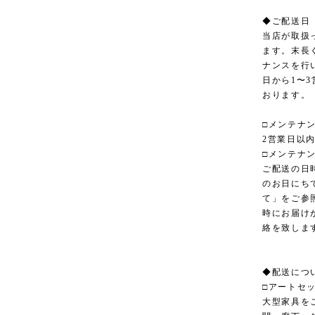
◆ご配送日
当店が取扱
ます。末長
ナンスを行
日から1〜
おります。
□メンテナ
2営業日以
□メンテナ
ご配送の日
のお日にち
て」をご参
時にお届け
絡を致しま
◆配送につ
□アートセ
大型家具を