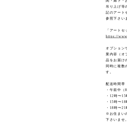
関・廊下・
吊り上げ等
記のアート
参照下さい
「アートセ
https://www
オプション
業内容（オ
品をお届け
同時に複数
す。
配送時間帯
・午前中（8
・12時〜15
・15時〜18
・18時〜21
※お住まい
下さいませ