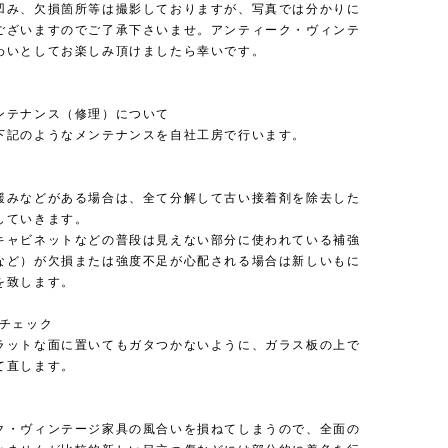
凹み、欠損箇所等は撮影しておりますが、写真では分かりに
ございますのでご了承下さいませ。アンティーク・ヴィンテ
わいとしてお楽しみ頂けましたら幸いです。
ンテナンス（修理）について
下記のようなメンテナンスを自社工房で行います。
緩みなどがある場合は、全て分解して古い接着剤を除去した
していきます。
キャビネットなどの普段は見えない部分に使われている補強
など）が欠損または強度不足が心配される場合は新しいもに
を致します。
のチェック
ラットな面に置いてもガタつかないように、ガラス板の上で
て直します。
ク・ヴィンテージ家具の風合いを損ねてしまうので、全面の