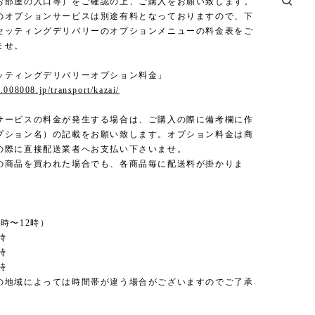
お部屋の入口等）をご確認の上、ご購入をお願い致します。
のオプションサービスは別途有料となっておりますので、下
セッティングデリバリーのオプションメニューの料金表をご
ませ。
ッティングデリバリーオプション料金」
.008008.jp/transport/kazai/
サービスの料金が発生する場合は、ご購入の際に備考欄に作
プション名）の記載をお願い致します。オプション料金は商
の際に直接配送業者へお支払い下さいませ。
の商品を買われた場合でも、各商品毎に配送料が掛かりま
時〜12時）
時
時
時
の地域によっては時間帯が違う場合がございますのでご了承
。