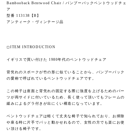
Bambooback Bentwood Chair / バンブーバックベントウッドチェ
ア
型番 113138【B】
アンティーク・ヴィンテージ品
◻︎ITEM INTRODUCTION
イギリスで買い付けた 1980年代のベントウッドチェア
背凭れのスポークが竹の形に似ていることから、バンブーバック
の愛称で呼ばれているベントウッドチェアです。
この椅子は座面と背凭れの固定する際に強度を上げるためのパー
ツが両サイドに付いているため、長く使って頂いてもフレームの
緩みによるグラ付きが出にくい構造になっています。
ベントウッドチェアは軽くて丈夫な椅子で知られており、お掃除
や座る時に片手でパッと動かせれるので、女性の方でも楽にお使
い頂ける椅子です。