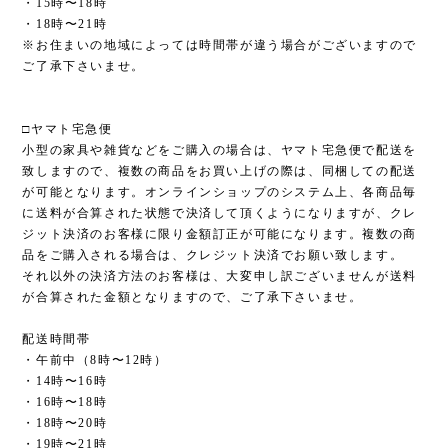
・15時〜18時
・18時〜21時
※お住まいの地域によっては時間帯が違う場合がございますので
ご了承下さいませ。
□ヤマト宅急便
小型の家具や雑貨などをご購入の場合は、ヤマト宅急便で配送を
致しますので、複数の商品をお買い上げの際は、同梱しての配送
が可能となります。オンラインショップのシステム上、各商品毎
に送料が合算された状態で決済して頂くようになりますが、クレ
ジット決済のお客様に限り金額訂正が可能になります。複数の商
品をご購入される場合は、クレジット決済でお願い致します。
それ以外の決済方法のお客様は、大変申し訳ございませんが送料
が合算された金額となりますので、ご了承下さいませ。
配送時間帯
・午前中（8時〜12時）
・14時〜16時
・16時〜18時
・18時〜20時
・19時〜21時