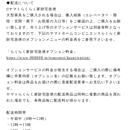
◆配送について
□ヤマトらくらく家財宅急便
大型家具をご購入される場合は、搬入経路（エレベーター・階
段・玄関・廊下・お部屋の入口等）をご確認の上、ご購入をお願
い致します。吊り上げ等のオプションサービスは別途有料となっ
ておりますので、下記のヤマトホームコンビニエンスらくらく家
財宅急便のオプションメニューの料金表をご参照下さいませ。
「らくらく家財宅急便オプション料金」
https://www.008008.jp/transport/kazai/option/
オプションサービスの料金が発生する場合は、ご購入の際に備考
欄に作業内容（オプション名）の記載をお願い致します。オプシ
ョン料金は商品をお届けの際に直接配送業者へお支払い下さいま
せ。
ヤマトらくらく家財宅急便の配送商品は同時に複数の商品を買わ
れた場合でも、各商品毎に配送料が掛かります。
配送時間帯
・午前中（8時〜12時）
・12時〜15時