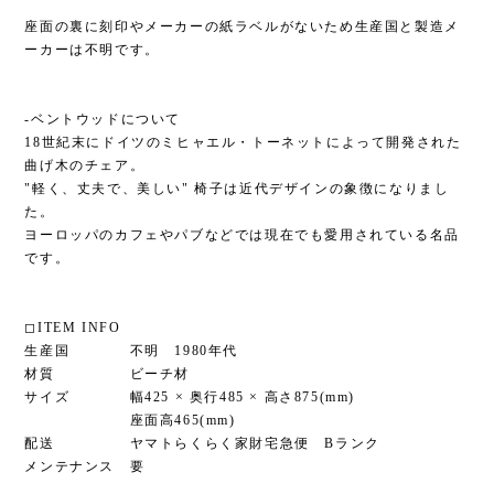
座面の裏に刻印やメーカーの紙ラベルがないため生産国と製造メ
ーカーは不明です。
-ベントウッドについて
18世紀末にドイツのミヒャエル・トーネットによって開発された
曲げ木のチェア。
"軽く、丈夫で、美しい" 椅子は近代デザインの象徴になりまし
た。
ヨーロッパのカフェやパブなどでは現在でも愛用されている名品
です。
◻︎ITEM INFO
生産国 不明 1980年代
材質 ビーチ材
サイズ 幅425 × 奥行485 × 高さ875(mm)
座面高465(mm)
配送 ヤマトらくらく家財宅急便 Bランク
メンテナンス 要