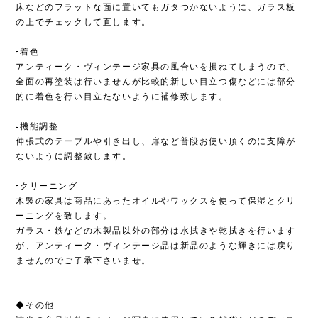
床などのフラットな面に置いてもガタつかないように、ガラス板
の上でチェックして直します。
▫︎着色
アンティーク・ヴィンテージ家具の風合いを損ねてしまうので、
全面の再塗装は行いませんが比較的新しい目立つ傷などには部分
的に着色を行い目立たないように補修致します。
▫︎機能調整
伸張式のテーブルや引き出し、扉など普段お使い頂くのに支障が
ないように調整致します。
▫︎クリーニング
木製の家具は商品にあったオイルやワックスを使って保湿とクリ
ーニングを致します。
ガラス・鉄などの木製品以外の部分は水拭きや乾拭きを行います
が、アンティーク・ヴィンテージ品は新品のような輝きには戻り
ませんのでご了承下さいませ。
◆その他