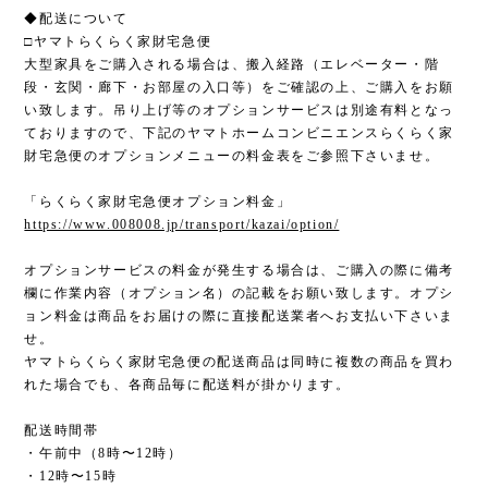
◆配送について
□ヤマトらくらく家財宅急便
大型家具をご購入される場合は、搬入経路（エレベーター・階
段・玄関・廊下・お部屋の入口等）をご確認の上、ご購入をお願
い致します。吊り上げ等のオプションサービスは別途有料となっ
ておりますので、下記のヤマトホームコンビニエンスらくらく家
財宅急便のオプションメニューの料金表をご参照下さいませ。
「らくらく家財宅急便オプション料金」
https://www.008008.jp/transport/kazai/option/
オプションサービスの料金が発生する場合は、ご購入の際に備考
欄に作業内容（オプション名）の記載をお願い致します。オプシ
ョン料金は商品をお届けの際に直接配送業者へお支払い下さいま
せ。
ヤマトらくらく家財宅急便の配送商品は同時に複数の商品を買わ
れた場合でも、各商品毎に配送料が掛かります。
配送時間帯
・午前中（8時〜12時）
・12時〜15時