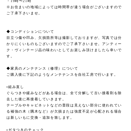
・19時〜21時
※お住まいの地域によっては時間帯が違う場合がございますので
ご了承下さいませ。
◆コンディションについて
目立つ傷や凹み、欠損箇所等は撮影しておりますが、写真では分
かりにくいものもございますのでご了承下さいませ。アンティー
ク・ヴィンテージ品の味わいとしてお楽しみ頂けましたら幸いで
す。
◆家具のメンテナンス（修理）について
ご購入後に下記のようなメンテナンスを自社工房で行います。
▫︎組み直し
ぐらつきや緩みなどがある場合は、全て分解して古い接着剤を除
去した後に再接着していきます。
テーブルやキャビネットなどの普段は見えない部分に使われてい
る補強の木（隅木など）が欠損または強度不足が心配される場合
は新しいもに交換・追加を致します。
▫︎ガタつきのチェック