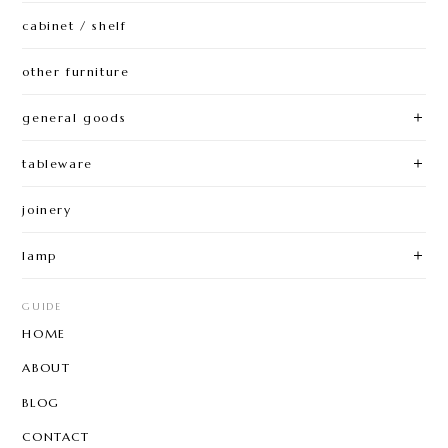
cabinet / shelf
other furniture
general goods
tableware
joinery
lamp
GUIDE
HOME
ABOUT
BLOG
CONTACT