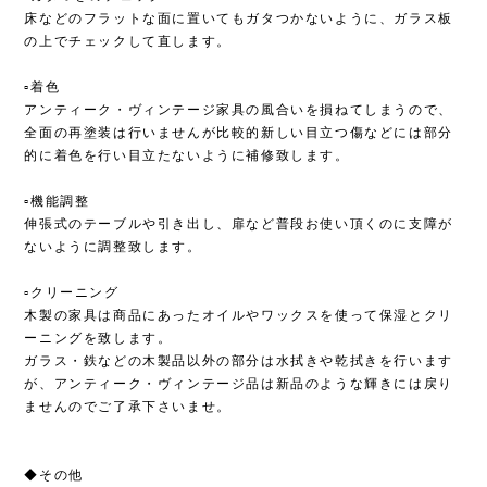
床などのフラットな面に置いてもガタつかないように、ガラス板
の上でチェックして直します。
▫︎着色
アンティーク・ヴィンテージ家具の風合いを損ねてしまうので、
全面の再塗装は行いませんが比較的新しい目立つ傷などには部分
的に着色を行い目立たないように補修致します。
▫︎機能調整
伸張式のテーブルや引き出し、扉など普段お使い頂くのに支障が
ないように調整致します。
▫︎クリーニング
木製の家具は商品にあったオイルやワックスを使って保湿とクリ
ーニングを致します。
ガラス・鉄などの木製品以外の部分は水拭きや乾拭きを行います
が、アンティーク・ヴィンテージ品は新品のような輝きには戻り
ませんのでご了承下さいませ。
◆その他