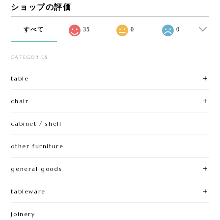
ショップの評価
すべて
35
0
0
CATEGORIES
table
chair
cabinet / shelf
other furniture
general goods
tableware
joinery