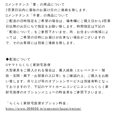
□メンテナンス「要」の商品について
2営業日以内に最短のお届け日のご連絡を致します。
□メンテナンス「不要」の商品について
ご配送の日時指定をご希望の場合は、備考欄にご購入日から4営業
日以降のお日にちで指定をお願い致します。時間指定は下記の
「配送について」をご参照下さいませ。尚、お住まいの地域によ
っては、ご希望の日時にお届けが出来ない場合がございますの
で、そのお客様には別途ご連絡を致します。
◆配送について
□ヤマトらくらく家財宅急便
大型家具をご購入される場合は、搬入経路（エレベーター・階
段・玄関・廊下・お部屋の入口等）をご確認の上、ご購入をお願
い致します。吊り上げ等のオプションサービスは別途有料となっ
ておりますので、下記のヤマトホームコンビニエンスらくらく家
財宅急便のオプションメニューの料金表をご参照下さいませ。
「らくらく家財宅急便オプション料金」
https://www.008008.jp/transport/kazai/option/