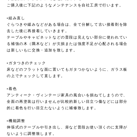
ご購入後に下記のようなメンテナンスを自社工房で行います。
▫︎組み直し
ぐらつきや緩みなどがある場合は、全て分解して古い接着剤を除
去した後に再接着していきます。
テーブルやキャビネットなどの普段は見えない部分に使われてい
る補強の木（隅木など）が欠損または強度不足が心配される場合
は新しいもに交換・追加を致します。
▫︎ガタつきのチェック
床などのフラットな面に置いてもガタつかないように、ガラス板
の上でチェックして直します。
▫︎着色
アンティーク・ヴィンテージ家具の風合いを損ねてしまうので、
全面の再塗装は行いませんが比較的新しい目立つ傷などには部分
的に着色を行い目立たないように補修致します。
▫︎機能調整
伸張式のテーブルや引き出し、扉など普段お使い頂くのに支障が
ないように調整致します。