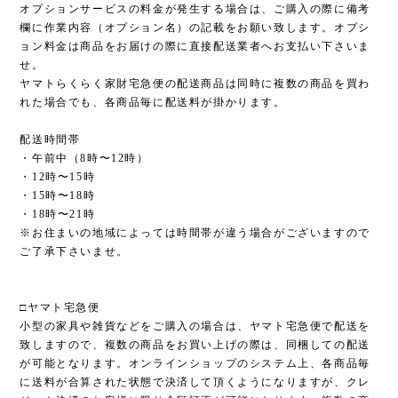
オプションサービスの料金が発生する場合は、ご購入の際に備考
欄に作業内容（オプション名）の記載をお願い致します。オプシ
ョン料金は商品をお届けの際に直接配送業者へお支払い下さいま
せ。
ヤマトらくらく家財宅急便の配送商品は同時に複数の商品を買わ
れた場合でも、各商品毎に配送料が掛かります。
配送時間帯
・午前中（8時〜12時）
・12時〜15時
・15時〜18時
・18時〜21時
※お住まいの地域によっては時間帯が違う場合がございますので
ご了承下さいませ。
□ヤマト宅急便
小型の家具や雑貨などをご購入の場合は、ヤマト宅急便で配送を
致しますので、複数の商品をお買い上げの際は、同梱しての配送
が可能となります。オンラインショップのシステム上、各商品毎
に送料が合算された状態で決済して頂くようになりますが、クレ