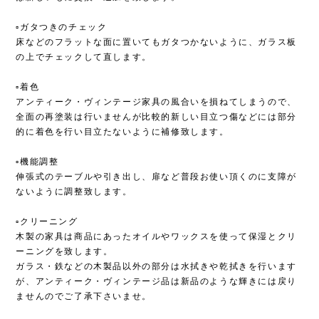
▫︎ガタつきのチェック
床などのフラットな面に置いてもガタつかないように、ガラス板
の上でチェックして直します。
▫︎着色
アンティーク・ヴィンテージ家具の風合いを損ねてしまうので、
全面の再塗装は行いませんが比較的新しい目立つ傷などには部分
的に着色を行い目立たないように補修致します。
▫︎機能調整
伸張式のテーブルや引き出し、扉など普段お使い頂くのに支障が
ないように調整致します。
▫︎クリーニング
木製の家具は商品にあったオイルやワックスを使って保湿とクリ
ーニングを致します。
ガラス・鉄などの木製品以外の部分は水拭きや乾拭きを行います
が、アンティーク・ヴィンテージ品は新品のような輝きには戻り
ませんのでご了承下さいませ。