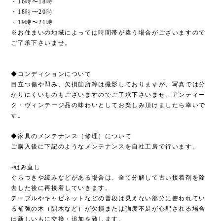
・16時〜18時
・18時〜20時
・19時〜21時
※お住まいの地域によっては時間帯が違う場合がございますので
ご了承下さいませ。
◆コンディションについて
目立つ傷や凹み、欠損箇所等は撮影しておりますが、写真では分
かりにくいものもございますのでご了承下さいませ。アンティー
ク・ヴィンテージ品の味わいとしてお楽しみ頂けましたら幸いで
す。
◆家具のメンテナンス（修理）について
ご購入後に下記のようなメンテナンスを自社工房で行います。
▫︎組み直し
ぐらつきや緩みなどがある場合は、全て分解して古い接着剤を除
去した後に再接着していきます。
テーブルやキャビネットなどの普段は見えない部分に使われてい
る補強の木（隅木など）が欠損または強度不足が心配される場合
は新しいもに交換・追加を致します。