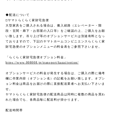
◆配送について
□ヤマトらくらく家財宅急便
大型家具をご購入される場合は、搬入経路（エレベーター・階
段・玄関・廊下・お部屋の入口等）をご確認の上、ご購入をお願
い致します。吊り上げ等のオプションサービスは別途有料となっ
ておりますので、下記のヤマトホームコンビニエンスらくらく家
財宅急便のオプションメニューの料金表をご参照下さいませ。
「らくらく家財宅急便オプション料金」
https://www.008008.jp/transport/kazai/option/
オプションサービスの料金が発生する場合は、ご購入の際に備考
欄に作業内容（オプション名）の記載をお願い致します。オプシ
ョン料金は商品をお届けの際に直接配送業者へお支払い下さいま
せ。
ヤマトらくらく家財宅急便の配送商品は同時に複数の商品を買わ
れた場合でも、各商品毎に配送料が掛かります。
配送時間帯