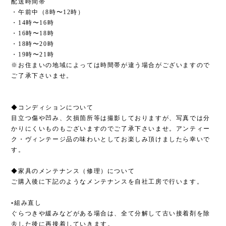
配送時間帯
・午前中（8時〜12時）
・14時〜16時
・16時〜18時
・18時〜20時
・19時〜21時
※お住まいの地域によっては時間帯が違う場合がございますので
ご了承下さいませ。
◆コンディションについて
目立つ傷や凹み、欠損箇所等は撮影しておりますが、写真では分
かりにくいものもございますのでご了承下さいませ。アンティー
ク・ヴィンテージ品の味わいとしてお楽しみ頂けましたら幸いで
す。
◆家具のメンテナンス（修理）について
ご購入後に下記のようなメンテナンスを自社工房で行います。
▫︎組み直し
ぐらつきや緩みなどがある場合は、全て分解して古い接着剤を除
去した後に再接着していきます。