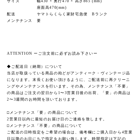
サイズ 幅430 × 奥行470 × 高さ865 (mm)
座面高470(mm)
配送 ヤマトらくらく家財宅急便 Bランク
メンテナンス 要
ATTENTION ーご注文前に必ずお読み下さいー
◆ご配送日（納期）について
当店が取扱っている商品の殆どがアンティーク・ヴィンテージ品
になります。末長くお使い頂けるように、ご配送前に再クリーニ
ングやメンテナンスを行います。その為、メンテナンス「不要」
の商品はご注文の翌日から1〜3営業日後の出荷、「要」の商品は
2〜3週間のお時間を頂いております。
□メンテナンス「要」の商品について
2営業日以内に最短のお届け日のご連絡を致します。
□メンテナンス「不要」の商品について
ご配送の日時指定をご希望の場合は、備考欄にご購入日から4営業
日以降のお日にちで指定をお願い致します。時間指定は下記の