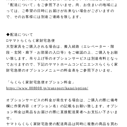
「配送について」をご参照下さいませ。尚、お住まいの地域によ
っては、ご希望の日時にお届けが出来ない場合がございますの
で、そのお客様には別途ご連絡を致します。
◆配送について
□ヤマトらくらく家財宅急便
大型家具をご購入される場合は、搬入経路（エレベーター・階
段・玄関・廊下・お部屋の入口等）をご確認の上、ご購入をお願
い致します。吊り上げ等のオプションサービスは別途有料となっ
ておりますので、下記のヤマトホームコンビニエンスらくらく家
財宅急便のオプションメニューの料金表をご参照下さいませ。
「らくらく家財宅急便オプション料金」
https://www.008008.jp/transport/kazai/option/
オプションサービスの料金が発生する場合は、ご購入の際に備考
欄に作業内容（オプション名）の記載をお願い致します。オプシ
ョン料金は商品をお届けの際に直接配送業者へお支払い下さいま
せ。
ヤマトらくらく家財宅急便の配送商品は同時に複数の商品を買わ