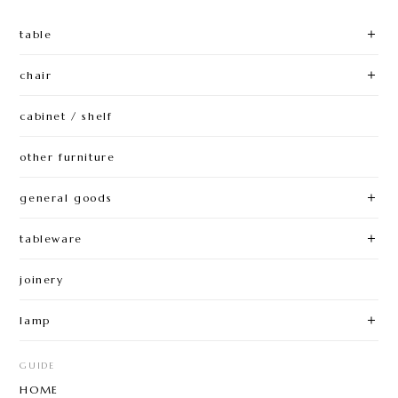
table
chair
cabinet / shelf
other furniture
general goods
tableware
joinery
lamp
GUIDE
HOME