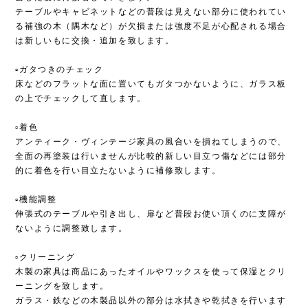
テーブルやキャビネットなどの普段は見えない部分に使われてい
る補強の木（隅木など）が欠損または強度不足が心配される場合
は新しいもに交換・追加を致します。
▫︎ガタつきのチェック
床などのフラットな面に置いてもガタつかないように、ガラス板
の上でチェックして直します。
▫︎着色
アンティーク・ヴィンテージ家具の風合いを損ねてしまうので、
全面の再塗装は行いませんが比較的新しい目立つ傷などには部分
的に着色を行い目立たないように補修致します。
▫︎機能調整
伸張式のテーブルや引き出し、扉など普段お使い頂くのに支障が
ないように調整致します。
▫︎クリーニング
木製の家具は商品にあったオイルやワックスを使って保湿とクリ
ーニングを致します。
ガラス・鉄などの木製品以外の部分は水拭きや乾拭きを行います