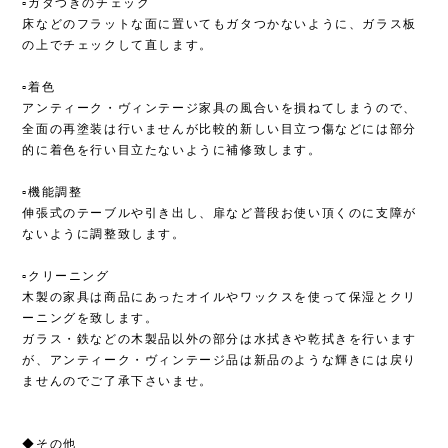
▫︎ガタつきのチェック
床などのフラットな面に置いてもガタつかないように、ガラス板
の上でチェックして直します。
▫︎着色
アンティーク・ヴィンテージ家具の風合いを損ねてしまうので、
全面の再塗装は行いませんが比較的新しい目立つ傷などには部分
的に着色を行い目立たないように補修致します。
▫︎機能調整
伸張式のテーブルや引き出し、扉など普段お使い頂くのに支障が
ないように調整致します。
▫︎クリーニング
木製の家具は商品にあったオイルやワックスを使って保湿とクリ
ーニングを致します。
ガラス・鉄などの木製品以外の部分は水拭きや乾拭きを行います
が、アンティーク・ヴィンテージ品は新品のような輝きには戻り
ませんのでご了承下さいませ。
◆その他