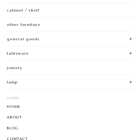
cabinet / shelf
other furniture
general goods
tableware
joinery
lamp
GUIDE
HOME
ABOUT
BLOG
CONTACT