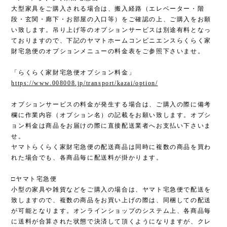
大型家具をご購入される場合は、搬入経路（エレベーター・階
段・玄関・廊下・お部屋の入口等）をご確認の上、ご購入をお願
い致します。吊り上げ等のオプションサービスは別途有料となっ
ておりますので、下記のヤマトホームコンビニエンスらくらく家
財宅急便のオプションメニューの料金表をご参照下さいませ。
「らくらく家財宅急便オプション料金」
https://www.008008.jp/transport/kazai/option/
オプションサービスの料金が発生する場合は、ご購入の際に備考
欄に作業内容（オプション名）の記載をお願い致します。オプシ
ョン料金は商品をお届けの際に直接配送業者へお支払い下さいま
せ。
ヤマトらくらく家財宅急便の配送商品は同時に複数の商品を買わ
れた場合でも、各商品毎に配送料が掛かります。
□ヤマト宅急便
小型の家具や雑貨などをご購入の場合は、ヤマト宅急便で配送を
致しますので、複数の商品をお買い上げの際は、同梱しての配送
が可能となります。オンラインショップのシステム上、各商品毎
に送料が合算された状態で決済して頂くようになりますが、クレ