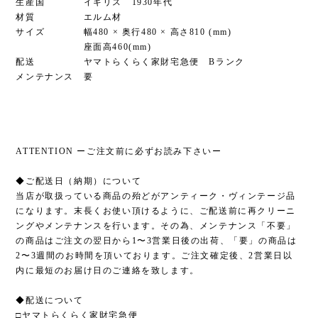
生産国 イギリス 1930年代
材質 エルム材
サイズ 幅480 × 奥行480 × 高さ810 (mm)
座面高460(mm)
配送 ヤマトらくらく家財宅急便 Bランク
メンテナンス 要
ATTENTION ーご注文前に必ずお読み下さいー
◆ご配送日（納期）について
当店が取扱っている商品の殆どがアンティーク・ヴィンテージ品
になります。末長くお使い頂けるように、ご配送前に再クリーニ
ングやメンテナンスを行います。その為、メンテナンス「不要」
の商品はご注文の翌日から1〜3営業日後の出荷、「要」の商品は
2〜3週間のお時間を頂いております。ご注文確定後、2営業日以
内に最短のお届け日のご連絡を致します。
◆配送について
□ヤマトらくらく家財宅急便