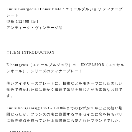
Emile Bourgeois Dinner Plate / エミールブルジョワ ディナープ
レート
型番 112408【B】
アンティーク・ヴィンテージ品
◻︎ITEM INTRODUCTION
E.bourgeois（エミールブルジョワ）の「EXCELSIOR（エクセル
シオール）」シリーズのディナープレート
薄いアイボリーのプレートに、植物などをモチーフにした美しい
藍色で描かれた絵は細かく繊細で気品を感じさせる素敵なお皿で
す。
Emile bourgeoisは1863～1918年までのわずか50年ほどの短い期
間だったが、フランスの南に位置するマルセイユに窯を持ちパリ
に販売拠点を持っていた上流階級にも愛されたブランドでした。