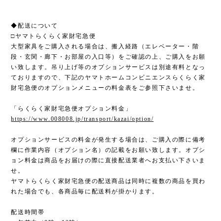
◆配送について
□ヤマトらくらく家財宅急便
大型家具をご購入される場合は、搬入経路（エレベーター・階
段・玄関・廊下・お部屋の入口等）をご確認の上、ご購入をお願
い致します。吊り上げ等のオプションサービスは別途有料となっ
ておりますので、下記のヤマトホームコンビニエンスらくらく家
財宅急便のオプションメニューの料金表をご参照下さいませ。
「らくらく家財宅急便オプション料金」
https://www.008008.jp/transport/kazai/option/
オプションサービスの料金が発生する場合は、ご購入の際に備考
欄に作業内容（オプション名）の記載をお願い致します。オプシ
ョン料金は商品をお届けの際に直接配送業者へお支払い下さいま
せ。
ヤマトらくらく家財宅急便の配送商品は同時に複数の商品を買わ
れた場合でも、各商品毎に配送料が掛かります。
配送時間帯