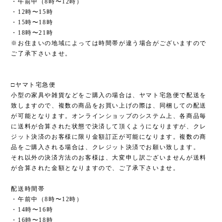
・午前中（8時〜12時）
・12時〜15時
・15時〜18時
・18時〜21時
※お住まいの地域によっては時間帯が違う場合がございますので
ご了承下さいませ。
□ヤマト宅急便
小型の家具や雑貨などをご購入の場合は、ヤマト宅急便で配送を
致しますので、複数の商品をお買い上げの際は、同梱しての配送
が可能となります。オンラインショップのシステム上、各商品毎
に送料が合算された状態で決済して頂くようになりますが、クレ
ジット決済のお客様に限り金額訂正が可能になります。複数の商
品をご購入される場合は、クレジット決済でお願い致します。
それ以外の決済方法のお客様は、大変申し訳ございませんが送料
が合算された金額となりますので、ご了承下さいませ。
配送時間帯
・午前中（8時〜12時）
・14時〜16時
・16時〜18時