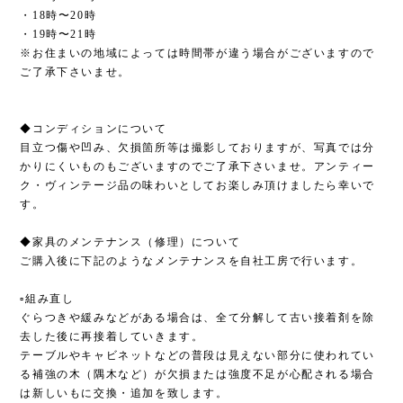
・18時〜20時
・19時〜21時
※お住まいの地域によっては時間帯が違う場合がございますので
ご了承下さいませ。
◆コンディションについて
目立つ傷や凹み、欠損箇所等は撮影しておりますが、写真では分
かりにくいものもございますのでご了承下さいませ。アンティー
ク・ヴィンテージ品の味わいとしてお楽しみ頂けましたら幸いで
す。
◆家具のメンテナンス（修理）について
ご購入後に下記のようなメンテナンスを自社工房で行います。
▫︎組み直し
ぐらつきや緩みなどがある場合は、全て分解して古い接着剤を除
去した後に再接着していきます。
テーブルやキャビネットなどの普段は見えない部分に使われてい
る補強の木（隅木など）が欠損または強度不足が心配される場合
は新しいもに交換・追加を致します。