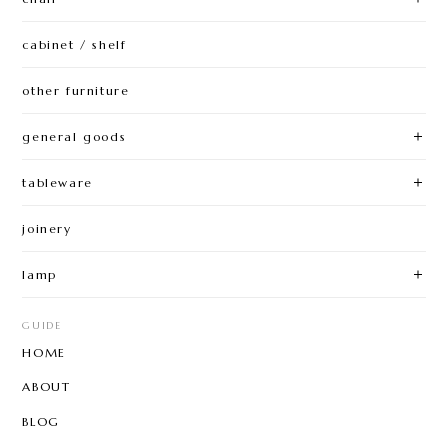
cabinet / shelf
other furniture
general goods
tableware
joinery
lamp
GUIDE
HOME
ABOUT
BLOG