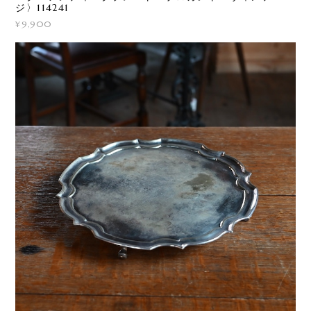
ジ〉114241
¥9,900