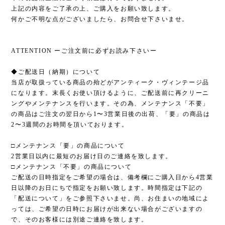
上記の内容をご了承の上、ご購入をお願い致します。
何かご不明な点がございましたら、お問合せ下さいませ。
ATTENTION ーご注文前に必ずお読み下さいー
◆ご配送日（納期）について
当店が取扱っている商品の殆どがアンティーク・ヴィンテージ品
になります。末長くお使い頂けるように、ご配送前に再クリーニ
ングやメンテナンスを行います。その為、メンテナンス「不要」
の商品はご注文の翌日から1〜3営業日後の出荷、「要」の商品は
2〜3週間のお時間を頂いております。
□メンテナンス「要」の商品について
2営業日以内に最短のお届け日のご連絡を致します。
□メンテナンス「不要」の商品について
ご配送の日時指定をご希望の場合は、備考欄にご購入日から4営業
日以降のお日にちで指定をお願い致します。時間指定は下記の
「配送について」をご参照下さいませ。尚、お住まいの地域によ
っては、ご希望の日時にお届けが出来ない場合がございますの
で、そのお客様には別途ご連絡を致します。