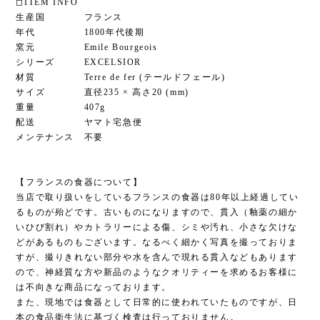
◻︎ITEM INFO
生産国 フランス
年代 1800年代後期
窯元 Emile Bourgeois
シリーズ EXCELSIOR
材質 Terre de fer (テールドフェール)
サイズ 直径235 × 高さ20 (mm)
重量 407g
配送 ヤマト宅急便
メンテナンス 不要
【フランスの食器について】
当店で取り扱いをしているフランスの食器は80年以上経過してい
るものが殆どです。古いものになりますので、貫入（釉薬の細か
いひび割れ）やカトラリーによる傷、シミや汚れ、小さな欠けな
どがあるものもございます。なるべく細かく写真を撮っておりま
すが、撮りきれない部分や水を含んで現れる貫入などもあります
ので、神経質な方や新品のようなクオリティーを求めるお客様に
は不向きな商品になっております。
また、現地では食器として日常的に使われていたものですが、日
本の食品衛生法に基づく検査は行っておりません。