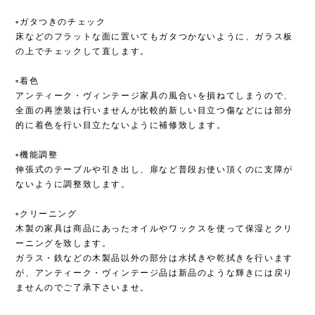
▫︎ガタつきのチェック
床などのフラットな面に置いてもガタつかないように、ガラス板
の上でチェックして直します。
▫︎着色
アンティーク・ヴィンテージ家具の風合いを損ねてしまうので、
全面の再塗装は行いませんが比較的新しい目立つ傷などには部分
的に着色を行い目立たないように補修致します。
▫︎機能調整
伸張式のテーブルや引き出し、扉など普段お使い頂くのに支障が
ないように調整致します。
▫︎クリーニング
木製の家具は商品にあったオイルやワックスを使って保湿とクリ
ーニングを致します。
ガラス・鉄などの木製品以外の部分は水拭きや乾拭きを行います
が、アンティーク・ヴィンテージ品は新品のような輝きには戻り
ませんのでご了承下さいませ。