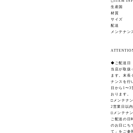
◻︎ITEM IN
生産国 イ
材質 
サイズ 幅1
配送 
メンテナン
ATTENT
◆ご配送日
当店が取扱
ます。末長
ナンスを行
日から1〜
おります。
□メンテナ
2営業日以
□メンテナ
ご配送の日
のお日にち
て」をご参