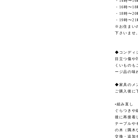
・14時〜16
・16時〜18
・18時〜20
・19時〜21
※お住まい
下さいませ
◆コンディ
目立つ傷や
くいものも
ージ品の味
◆家具のメ
ご購入後に
▫︎組み直し
ぐらつきや
後に再接着
テーブルや
の木（隅木
交換・追加