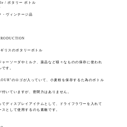
ottle / ポタリー ボトル
7
ク・ヴィンテージ品
NTRODUCTION
 イギリスのポタリーボトル
ジャーソーダやミルク、薬品など様々なものの保存に使われ
ルです。
FLOUR"のロゴが入っていて、小麦粉を保存するた為のボトル
が付いていますが、密閉力はありません。
ってディスプレイアイテムとして、ドライフラワーを入れて
ースとして使用するのも素敵です。