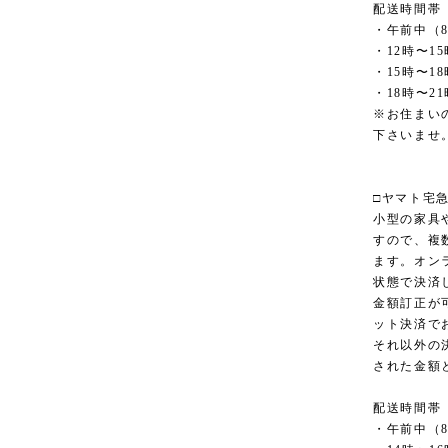
配送時間帯
・午前中（8
・12時〜15
・15時〜18
・18時〜21
※お住まい
下さいませ
□ヤマト宅
小型の家具
すので、複
ます。オン
状態で決済
金額訂正が
ット決済で
それ以外の
された金額
配送時間帯
・午前中（8