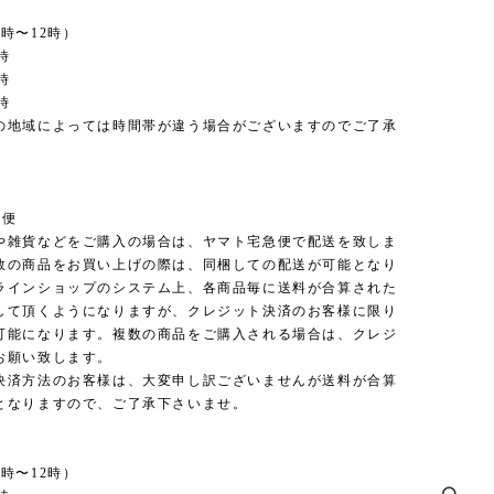
時〜12時）
時
時
時
の地域によっては時間帯が違う場合がございますのでご了承
。
急便
や雑貨などをご購入の場合は、ヤマト宅急便で配送を致しま
数の商品をお買い上げの際は、同梱しての配送が可能となり
ラインショップのシステム上、各商品毎に送料が合算された
して頂くようになりますが、クレジット決済のお客様に限り
可能になります。複数の商品をご購入される場合は、クレジ
お願い致します。
決済方法のお客様は、大変申し訳ございませんが送料が合算
となりますので、ご了承下さいませ。
時〜12時）