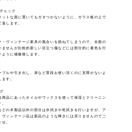
のチェック
ラットな面に置いてもガタつかないように、ガラス板の上で
て直します。
ク・ヴィンテージ家具の風合いを損ねてしまうので、全面の
いませんが比較的新しい目立つ傷などには部分的に着色を行
いように補修致します。
ーブルや引き出し、扉など普段お使い頂くのに支障がないよ
します。
ング
は商品にあったオイルやワックスを使って保湿とクリーニン
す。
などの木製品以外の部分は水拭きや乾拭きを行いますが、ア
・ヴィンテージ品は新品のような輝きには戻りませんのでご
ませ。