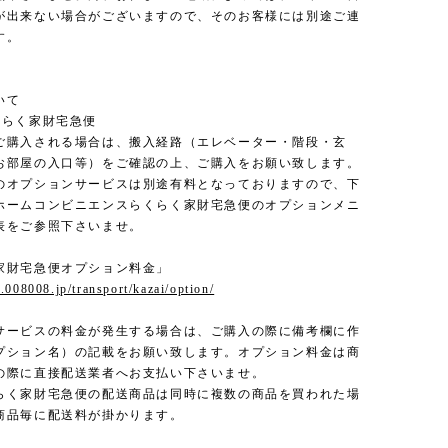
が出来ない場合がございますので、そのお客様には別途ご連
す。
いて
くらく家財宅急便
ご購入される場合は、搬入経路（エレベーター・階段・玄
お部屋の入口等）をご確認の上、ご購入をお願い致します。
のオプションサービスは別途有料となっておりますので、下
ホームコンビニエンスらくらく家財宅急便のオプションメニ
表をご参照下さいませ。
家財宅急便オプション料金」
.008008.jp/transport/kazai/option/
サービスの料金が発生する場合は、ご購入の際に備考欄に作
プション名）の記載をお願い致します。オプション料金は商
の際に直接配送業者へお支払い下さいませ。
らく家財宅急便の配送商品は同時に複数の商品を買われた場
商品毎に配送料が掛かります。