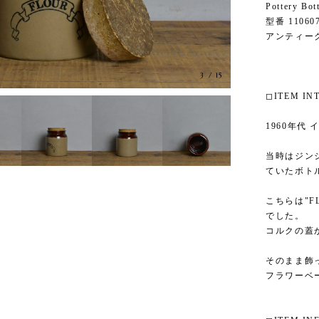
Pottery B
型番 11060
アンティー
3
/
15
◻︎ITEM I
1960年代
当時はジン
ていたボト
こちらは"
でした。
コルクの蓋
そのまま飾
フラワーベ