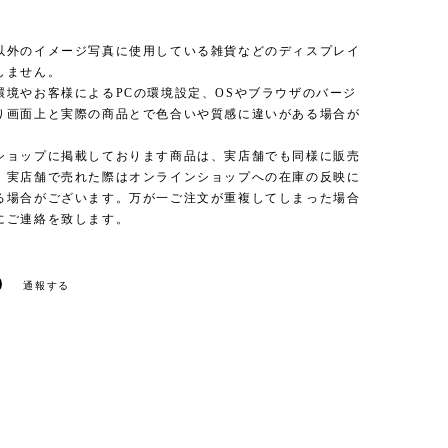
以外のイメージ写真に使用している雑貨などのディスプレイ
しません。
環境やお客様によるPCの環境設定、OSやブラウザのバージ
り画面上と実際の商品とで色合いや質感に違いがある場合が
。
ショップに掲載しております商品は、実店舗でも同様に販売
、実店舗で売れた際はオンラインショップへの在庫の反映に
る場合がございます。万が一ご注文が重複してしまった場合
にご連絡を致します。
通報する