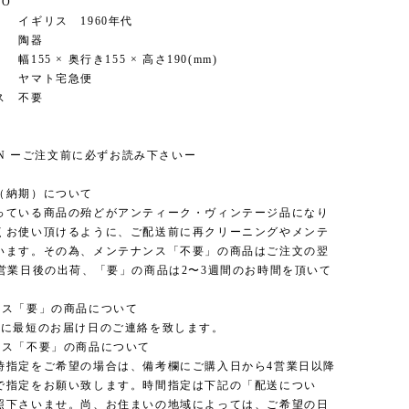
FO
ギリス 1960年代
陶器
55 × 奥行き155 × 高さ190(mm)
ヤマト宅急便
ス 不要
ION ーご注文前に必ずお読み下さいー
（納期）について
っている商品の殆どがアンティーク・ヴィンテージ品になり
くお使い頂けるように、ご配送前に再クリーニングやメンテ
います。その為、メンテナンス「不要」の商品はご注文の翌
3営業日後の出荷、「要」の商品は2〜3週間のお時間を頂いて
ンス「要」の商品について
内に最短のお届け日のご連絡を致します。
ンス「不要」の商品について
時指定をご希望の場合は、備考欄にご購入日から4営業日以降
で指定をお願い致します。時間指定は下記の「配送につい
照下さいませ。尚、お住まいの地域によっては、ご希望の日