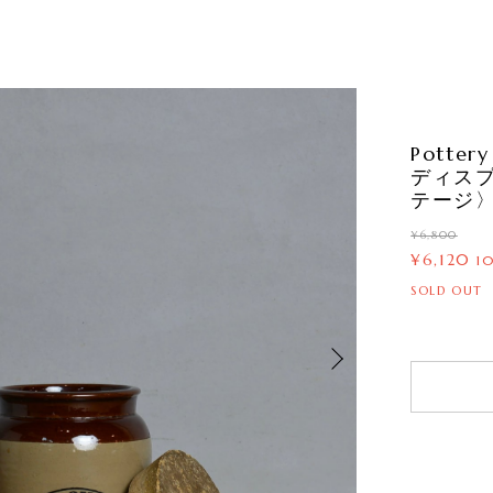
Potte
ディス
テージ〉1
¥6,800
¥6,120
1
SOLD OUT