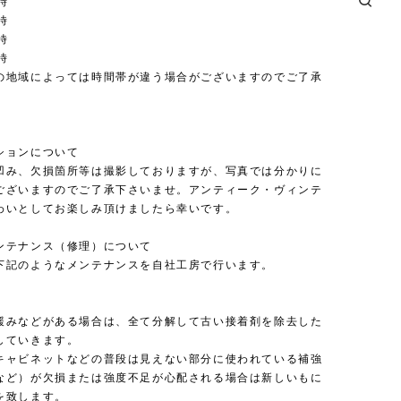
時
時
時
時
の地域によっては時間帯が違う場合がございますのでご了承
。
ションについて
凹み、欠損箇所等は撮影しておりますが、写真では分かりに
ございますのでご了承下さいませ。アンティーク・ヴィンテ
わいとしてお楽しみ頂けましたら幸いです。
ンテナンス（修理）について
下記のようなメンテナンスを自社工房で行います。
緩みなどがある場合は、全て分解して古い接着剤を除去した
していきます。
キャビネットなどの普段は見えない部分に使われている補強
など）が欠損または強度不足が心配される場合は新しいもに
を致します。