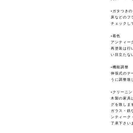
▫︎ガタつき
床などのフ
チェックし
▫︎着色
アンティー
再塗装は行
い目立たな
▫︎機能調整
伸張式のテ
うに調整致
▫︎クリーニ
木製の家具
グを致しま
ガラス・鉄
ンティーク
了承下さい