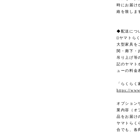
時にお届け
絡を致しま
◆配送につ
□ヤマトら
大型家具を
関・廊下・
吊り上げ等
記のヤマト
ューの料金
「らくらく
https://www
オプション
業内容（オ
品をお届け
ヤマトらく
合でも、各