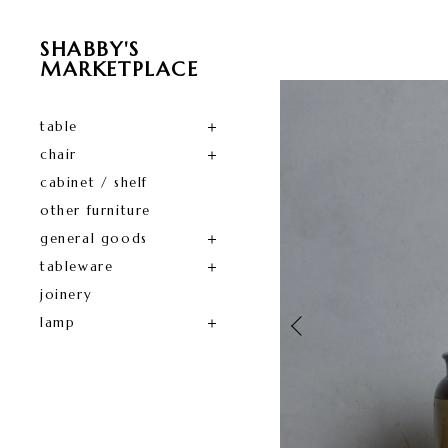
SHABBY'S
MARKETPLACE
table
chair
cabinet / shelf
other furniture
general goods
tableware
joinery
lamp