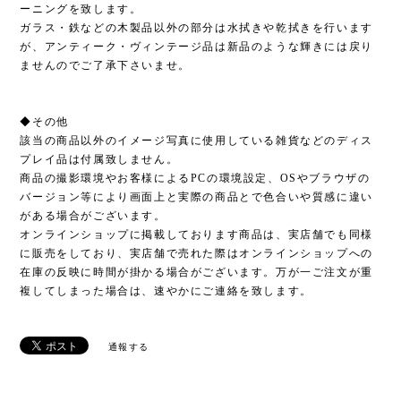
ーニングを致します。
ガラス・鉄などの木製品以外の部分は水拭きや乾拭きを行います
が、アンティーク・ヴィンテージ品は新品のような輝きには戻り
ませんのでご了承下さいませ。
◆その他
該当の商品以外のイメージ写真に使用している雑貨などのディス
プレイ品は付属致しません。
商品の撮影環境やお客様によるPCの環境設定、OSやブラウザの
バージョン等により画面上と実際の商品とで色合いや質感に違い
がある場合がございます。
オンラインショップに掲載しております商品は、実店舗でも同様
に販売をしており、実店舗で売れた際はオンラインショップへの
在庫の反映に時間が掛かる場合がございます。万が一ご注文が重
複してしまった場合は、速やかにご連絡を致します。
通報する