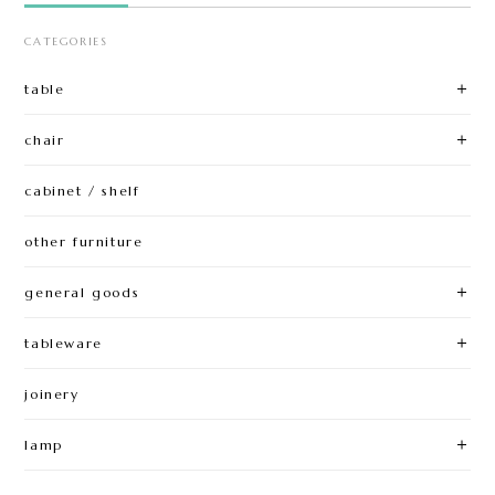
CATEGORIES
table
chair
cabinet / shelf
other furniture
general goods
tableware
joinery
lamp