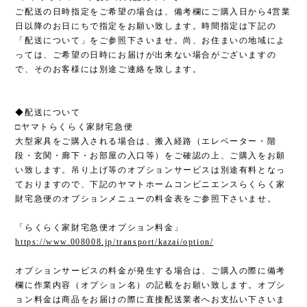
ご配送の日時指定をご希望の場合は、備考欄にご購入日から4営業
日以降のお日にちで指定をお願い致します。時間指定は下記の
「配送について」をご参照下さいませ。尚、お住まいの地域によ
っては、ご希望の日時にお届けが出来ない場合がございますの
で、そのお客様には別途ご連絡を致します。
◆配送について
□ヤマトらくらく家財宅急便
大型家具をご購入される場合は、搬入経路（エレベーター・階
段・玄関・廊下・お部屋の入口等）をご確認の上、ご購入をお願
い致します。吊り上げ等のオプションサービスは別途有料となっ
ておりますので、下記のヤマトホームコンビニエンスらくらく家
財宅急便のオプションメニューの料金表をご参照下さいませ。
「らくらく家財宅急便オプション料金」
https://www.008008.jp/transport/kazai/option/
オプションサービスの料金が発生する場合は、ご購入の際に備考
欄に作業内容（オプション名）の記載をお願い致します。オプシ
ョン料金は商品をお届けの際に直接配送業者へお支払い下さいま