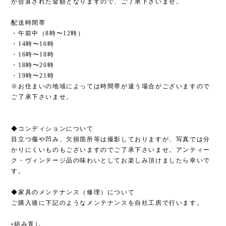
が合算された金額となりますので、ご了承下さいませ。
配送時間帯
・午前中（8時〜12時）
・14時〜16時
・16時〜18時
・18時〜20時
・19時〜21時
※お住まいの地域によっては時間帯が違う場合がございますので
ご了承下さいませ。
◆コンディションについて
目立つ傷や凹み、欠損箇所等は撮影しておりますが、写真では分
かりにくいものもございますのでご了承下さいませ。アンティー
ク・ヴィンテージ品の味わいとしてお楽しみ頂けましたら幸いで
す。
◆家具のメンテナンス（修理）について
ご購入後に下記のようなメンテナンスを自社工房で行います。
▫︎組み直し