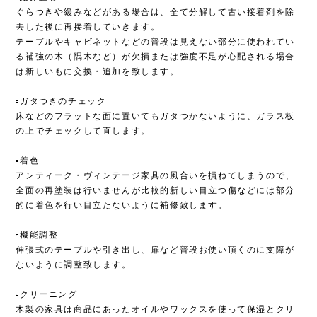
ぐらつきや緩みなどがある場合は、全て分解して古い接着剤を除
去した後に再接着していきます。
テーブルやキャビネットなどの普段は見えない部分に使われてい
る補強の木（隅木など）が欠損または強度不足が心配される場合
は新しいもに交換・追加を致します。
▫︎ガタつきのチェック
床などのフラットな面に置いてもガタつかないように、ガラス板
の上でチェックして直します。
▫︎着色
アンティーク・ヴィンテージ家具の風合いを損ねてしまうので、
全面の再塗装は行いませんが比較的新しい目立つ傷などには部分
的に着色を行い目立たないように補修致します。
▫︎機能調整
伸張式のテーブルや引き出し、扉など普段お使い頂くのに支障が
ないように調整致します。
▫︎クリーニング
木製の家具は商品にあったオイルやワックスを使って保湿とクリ