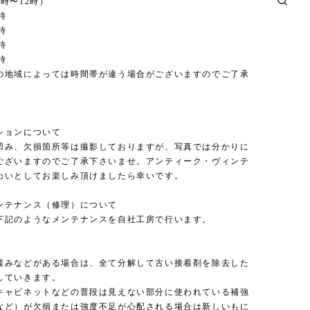
時〜12時）
時
時
時
時
の地域によっては時間帯が違う場合がございますのでご了承
。
ションについて
凹み、欠損箇所等は撮影しておりますが、写真では分かりに
ございますのでご了承下さいませ。アンティーク・ヴィンテ
わいとしてお楽しみ頂けましたら幸いです。
ンテナンス（修理）について
下記のようなメンテナンスを自社工房で行います。
緩みなどがある場合は、全て分解して古い接着剤を除去した
していきます。
キャビネットなどの普段は見えない部分に使われている補強
など）が欠損または強度不足が心配される場合は新しいもに