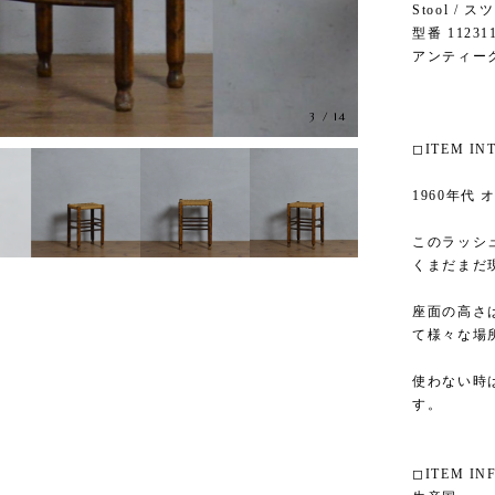
Stool / 
型番 11231
アンティー
3
/
14
◻︎ITEM I
1960年代
このラッシ
くまだまだ
座面の高さ
て様々な場
使わない時
す。
◻︎ITEM IN