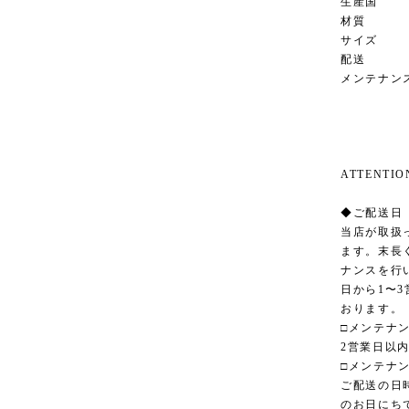
生産国 オ
材質 
サイズ 幅3
配送 ヤ
メンテナン
ATTENT
◆ご配送日
当店が取扱
ます。末長
ナンスを行
日から1〜
おります。
□メンテナ
2営業日以
□メンテナ
ご配送の日
のお日にち