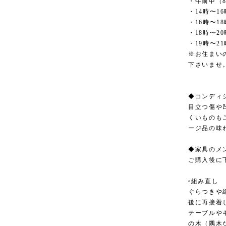
・午前中（8
・14時〜16
・16時〜18
・18時〜20
・19時〜21
※お住まい
下さいませ
◆コンディ
目立つ傷や
くいものも
ージ品の味
◆家具のメ
ご購入後に
▫︎組み直し
ぐらつきや
後に再接着
テーブルや
の木（隅木