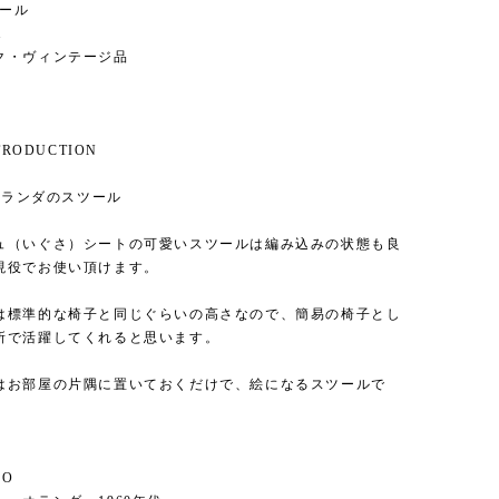
スツール
1
ク・ヴィンテージ品
NTRODUCTION
 オランダのスツール
ュ（いぐさ）シートの可愛いスツールは編み込みの状態も良
現役でお使い頂けます。
は標準的な椅子と同じぐらいの高さなので、簡易の椅子とし
所で活躍してくれると思います。
はお部屋の片隅に置いておくだけで、絵になるスツールで
FO