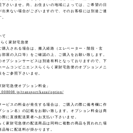
照下さいませ。尚、お住まいの地域によっては、ご希望の日
が出来ない場合がございますので、そのお客様には別途ご連
す。
いて
くらく家財宅急便
ご購入される場合は、搬入経路（エレベーター・階段・玄
お部屋の入口等）をご確認の上、ご購入をお願い致します。
のオプションサービスは別途有料となっておりますので、下
ホームコンビニエンスらくらく家財宅急便のオプションメニ
表をご参照下さいませ。
家財宅急便オプション料金」
.008008.jp/transport/kazai/option/
サービスの料金が発生する場合は、ご購入の際に備考欄に作
プション名）の記載をお願い致します。オプション料金は商
の際に直接配送業者へお支払い下さいませ。
らく家財宅急便の配送商品は同時に複数の商品を買われた場
商品毎に配送料が掛かります。