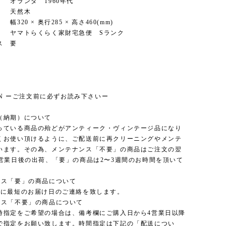
ランダ 1960年代
天然木
20 × 奥行285 × 高さ460(mm)
マトらくらく家財宅急便 Sランク
ス 要
ION ーご注文前に必ずお読み下さいー
（納期）について
っている商品の殆どがアンティーク・ヴィンテージ品になり
くお使い頂けるように、ご配送前に再クリーニングやメンテ
います。その為、メンテナンス「不要」の商品はご注文の翌
3営業日後の出荷、「要」の商品は2〜3週間のお時間を頂いて
ンス「要」の商品について
内に最短のお届け日のご連絡を致します。
ンス「不要」の商品について
時指定をご希望の場合は、備考欄にご購入日から4営業日以降
で指定をお願い致します。時間指定は下記の「配送につい