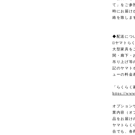
て」をご参
時にお届け
絡を致しま
◆配送につ
□ヤマトら
大型家具を
関・廊下・
吊り上げ等
記のヤマト
ューの料金
「らくらく
https://www
オプション
業内容（オ
品をお届け
ヤマトらく
合でも、各