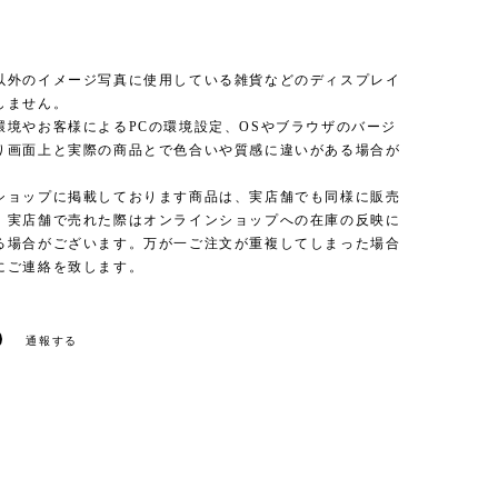
以外のイメージ写真に使用している雑貨などのディスプレイ
しません。
環境やお客様によるPCの環境設定、OSやブラウザのバージ
り画面上と実際の商品とで色合いや質感に違いがある場合が
。
ショップに掲載しております商品は、実店舗でも同様に販売
、実店舗で売れた際はオンラインショップへの在庫の反映に
る場合がございます。万が一ご注文が重複してしまった場合
にご連絡を致します。
通報する