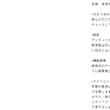
交換・追加
▫︎ガタつき
床などのフ
チェックし
▫︎着色
アンティー
再塗装は行
い目立たな
▫︎機能調整
伸張式のテ
うに調整致
▫︎クリーニ
木製の家具
グを致しま
ガラス・鉄
ンティーク
了承下さい