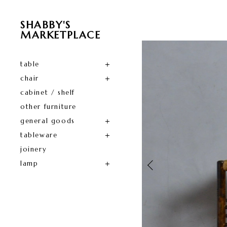
SHABBY'S
MARKETPLACE
table
chair
cabinet / shelf
other furniture
general goods
tableware
joinery
lamp