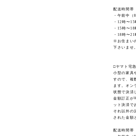
配送時間帯
・午前中（8
・12時〜15
・15時〜18
・18時〜21
※お住まい
下さいませ
□ヤマト宅
小型の家具
すので、複
ます。オン
状態で決済
金額訂正が
ット決済で
それ以外の
された金額
配送時間帯