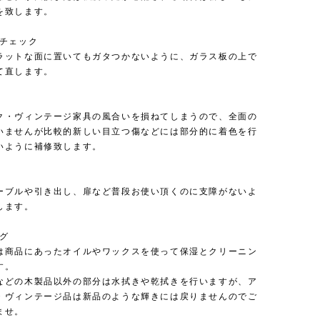
を致します。
のチェック
ラットな面に置いてもガタつかないように、ガラス板の上で
て直します。
ク・ヴィンテージ家具の風合いを損ねてしまうので、全面の
いませんが比較的新しい目立つ傷などには部分的に着色を行
いように補修致します。
ーブルや引き出し、扉など普段お使い頂くのに支障がないよ
します。
ング
は商品にあったオイルやワックスを使って保湿とクリーニン
す。
などの木製品以外の部分は水拭きや乾拭きを行いますが、ア
・ヴィンテージ品は新品のような輝きには戻りませんのでご
ませ。