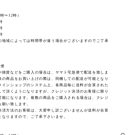
時〜12時）
時
時
時
の地域によっては時間帯が違う場合がございますのでご了承
。
急便
や雑貨などをご購入の場合は、ヤマト宅急便で配送を致しま
数の商品をお買い上げの際は、同梱しての配送が可能となり
ラインショップのシステム上、各商品毎に送料が合算された
して頂くようになりますが、クレジット決済のお客様に限り
可能になります。複数の商品をご購入される場合は、クレジ
お願い致します。
決済方法のお客様は、大変申し訳ございませんが送料が合算
となりますので、ご了承下さいませ。