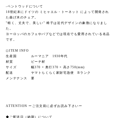
-ベントウッドについて
18世紀末にドイツの ミヒャエル・トーネット によって開発され
た曲げ木のチェア。
"軽く、丈夫で、美しい" 椅子は近代デザインの象徴になりまし
た。
ヨーロッパのカフェやパブなどでは現在でも愛用されている名品
です。
◻︎ITEM INFO
生産国 ルーマニア 1930年代
材質 ビーチ材
サイズ 幅370 × 奥行370 × 高さ750(mm)
配送 ヤマトらくらく家財宅急便 Bランク
メンテナンス 要
ATTENTION ーご注文前に必ずお読み下さいー
◆ご配送日（納期）について