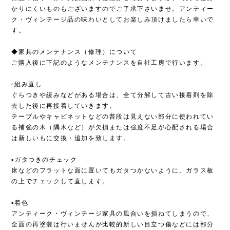
かりにくいものもございますのでご了承下さいませ。アンティー
ク・ヴィンテージ品の味わいとしてお楽しみ頂けましたら幸いで
す。
◆家具のメンテナンス（修理）について
ご購入後に下記のようなメンテナンスを自社工房で行います。
▫︎組み直し
ぐらつきや緩みなどがある場合は、全て分解して古い接着剤を除
去した後に再接着していきます。
テーブルやキャビネットなどの普段は見えない部分に使われてい
る補強の木（隅木など）が欠損または強度不足が心配される場合
は新しいもに交換・追加を致します。
▫︎ガタつきのチェック
床などのフラットな面に置いてもガタつかないように、ガラス板
の上でチェックして直します。
▫︎着色
アンティーク・ヴィンテージ家具の風合いを損ねてしまうので、
全面の再塗装は行いませんが比較的新しい目立つ傷などには部分