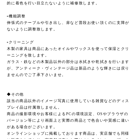
的に着色を行い目立たないように補修致します。
▫︎機能調整
伸張式のテーブルや引き出し、扉など普段お使い頂くのに支障が
ないように調整致します。
▫︎クリーニング
木製の家具は商品にあったオイルやワックスを使って保湿とクリ
ーニングを致します。
ガラス・鉄などの木製品以外の部分は水拭きや乾拭きを行います
が、アンティーク・ヴィンテージ品は新品のような輝きには戻り
ませんのでご了承下さいませ。
◆その他
該当の商品以外のイメージ写真に使用している雑貨などのディス
プレイ品は付属致しません。
商品の撮影環境やお客様によるPCの環境設定、OSやブラウザの
バージョン等により画面上と実際の商品とで色合いや質感に違い
がある場合がございます。
オンラインショップに掲載しております商品は、実店舗でも同様