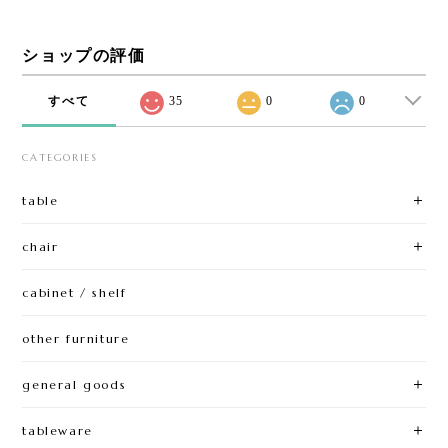
ショップの評価
すべて
35
0
0
CATEGORIES
table
chair
cabinet / shelf
other furniture
general goods
tableware