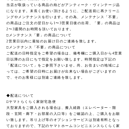
当店が取扱っている商品の殆どがアンティーク・ヴィンテージ品
になります。末長くお使い頂けるように、ご配送前に再クリーニ
ングやメンテナンスを行います。その為、メンテナンス「不要」
の商品はご注文の翌日から1〜3営業日後の出荷、「要」の商品は
2〜3週間のお時間を頂いております。
□メンテナンス「要」の商品について
2営業日以内に最短のお届け日のご連絡を致します。
□メンテナンス「不要」の商品について
ご配送の日時指定をご希望の場合は、備考欄にご購入日から4営業
日以降のお日にちで指定をお願い致します。時間指定は下記の
「配送について」をご参照下さいませ。尚、お住まいの地域によ
っては、ご希望の日時にお届けが出来ない場合がございますの
で、そのお客様には別途ご連絡を致します。
◆配送について
□ヤマトらくらく家財宅急便
大型家具をご購入される場合は、搬入経路（エレベーター・階
段・玄関・廊下・お部屋の入口等）をご確認の上、ご購入をお願
い致します。吊り上げ等のオプションサービスは別途有料となっ
ておりますので、下記のヤマトホームコンビニエンスらくらく家