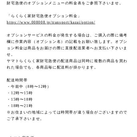
財宅急便のオプションメニューの料金表をご参照下さいませ。
「らくらく家財宅急便オプション料金」
https://www.008008.jp/transport/kazai/option/
オプションサービスの料金が発生する場合は、ご購入の際に備考
欄に作業内容（オプション名）の記載をお願い致します。オプシ
ョン料金は商品をお届けの際に直接配送業者へお支払い下さいま
せ。
ヤマトらくらく家財宅急便の配送商品は同時に複数の商品を買わ
れた場合でも、各商品毎に配送料が掛かります。
配送時間帯
・午前中（8時〜12時）
・12時〜15時
・15時〜18時
・18時〜21時
※お住まいの地域によっては時間帯が違う場合がございますので
ご了承下さいませ。