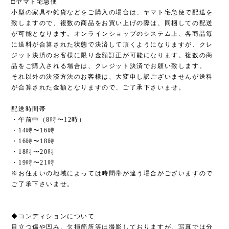
□ヤマト宅急便
小型の家具や雑貨などをご購入の場合は、ヤマト宅急便で配送を
致しますので、複数の商品をお買い上げの際は、同梱しての配送
が可能となります。オンラインショップのシステム上、各商品毎
に送料が合算された状態で決済して頂くようになりますが、クレ
ジット決済のお客様に限り金額訂正が可能になります。複数の商
品をご購入される場合は、クレジット決済でお願い致します。
それ以外の決済方法のお客様は、大変申し訳ございませんが送料
が合算された金額となりますので、ご了承下さいませ。
配送時間帯
・午前中（8時〜12時）
・14時〜16時
・16時〜18時
・18時〜20時
・19時〜21時
※お住まいの地域によっては時間帯が違う場合がございますので
ご了承下さいませ。
◆コンディションについて
目立つ傷や凹み、欠損箇所等は撮影しておりますが、写真では分