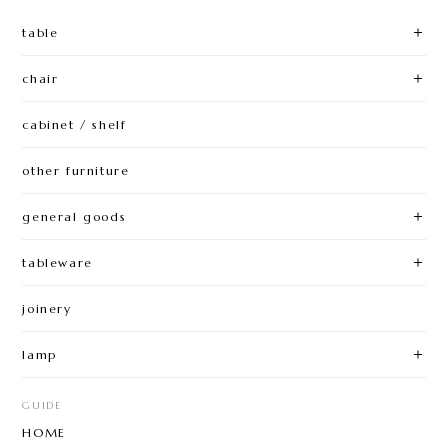
table
chair
cabinet / shelf
other furniture
general goods
tableware
joinery
lamp
GUIDE
HOME