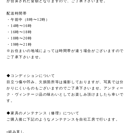
が合算された金額となりますので、ご了承下さいませ。
配送時間帯
・午前中（8時〜12時）
・14時〜16時
・16時〜18時
・18時〜20時
・19時〜21時
※お住まいの地域によっては時間帯が違う場合がございますので
ご了承下さいませ。
◆コンディションについて
目立つ傷や凹み、欠損箇所等は撮影しておりますが、写真では分
かりにくいものもございますのでご了承下さいませ。アンティー
ク・ヴィンテージ品の味わいとしてお楽しみ頂けましたら幸いで
す。
◆家具のメンテナンス（修理）について
ご購入後に下記のようなメンテナンスを自社工房で行います。
▫︎組み直し