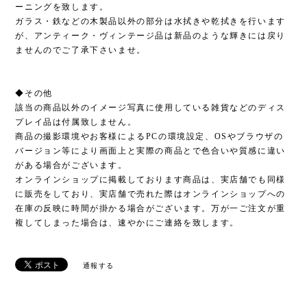
ーニングを致します。
ガラス・鉄などの木製品以外の部分は水拭きや乾拭きを行います
が、アンティーク・ヴィンテージ品は新品のような輝きには戻り
ませんのでご了承下さいませ。
◆その他
該当の商品以外のイメージ写真に使用している雑貨などのディス
プレイ品は付属致しません。
商品の撮影環境やお客様によるPCの環境設定、OSやブラウザの
バージョン等により画面上と実際の商品とで色合いや質感に違い
がある場合がございます。
オンラインショップに掲載しております商品は、実店舗でも同様
に販売をしており、実店舗で売れた際はオンラインショップへの
在庫の反映に時間が掛かる場合がございます。万が一ご注文が重
複してしまった場合は、速やかにご連絡を致します。
通報する