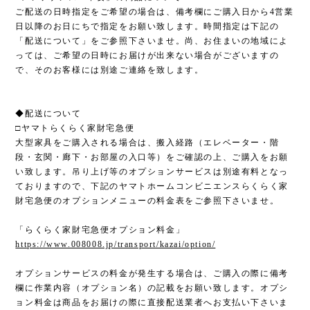
ご配送の日時指定をご希望の場合は、備考欄にご購入日から4営業
日以降のお日にちで指定をお願い致します。時間指定は下記の
「配送について」をご参照下さいませ。尚、お住まいの地域によ
っては、ご希望の日時にお届けが出来ない場合がございますの
で、そのお客様には別途ご連絡を致します。
◆配送について
□ヤマトらくらく家財宅急便
大型家具をご購入される場合は、搬入経路（エレベーター・階
段・玄関・廊下・お部屋の入口等）をご確認の上、ご購入をお願
い致します。吊り上げ等のオプションサービスは別途有料となっ
ておりますので、下記のヤマトホームコンビニエンスらくらく家
財宅急便のオプションメニューの料金表をご参照下さいませ。
「らくらく家財宅急便オプション料金」
https://www.008008.jp/transport/kazai/option/
オプションサービスの料金が発生する場合は、ご購入の際に備考
欄に作業内容（オプション名）の記載をお願い致します。オプシ
ョン料金は商品をお届けの際に直接配送業者へお支払い下さいま