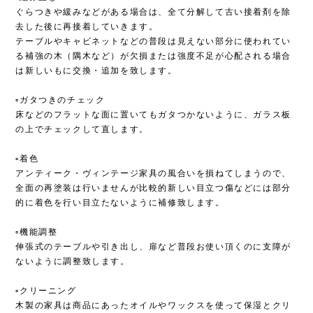
ぐらつきや緩みなどがある場合は、全て分解して古い接着剤を除
去した後に再接着していきます。
テーブルやキャビネットなどの普段は見えない部分に使われてい
る補強の木（隅木など）が欠損または強度不足が心配される場合
は新しいもに交換・追加を致します。
▫︎ガタつきのチェック
床などのフラットな面に置いてもガタつかないように、ガラス板
の上でチェックして直します。
▫︎着色
アンティーク・ヴィンテージ家具の風合いを損ねてしまうので、
全面の再塗装は行いませんが比較的新しい目立つ傷などには部分
的に着色を行い目立たないように補修致します。
▫︎機能調整
伸張式のテーブルや引き出し、扉など普段お使い頂くのに支障が
ないように調整致します。
▫︎クリーニング
木製の家具は商品にあったオイルやワックスを使って保湿とクリ