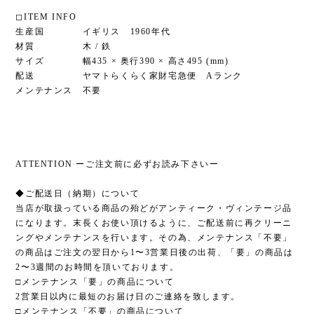
◻︎ITEM INFO
生産国 イギリス 1960年代
材質 木 / 鉄
サイズ 幅435 × 奥行390 × 高さ495 (mm)
配送 ヤマトらくらく家財宅急便 Aランク
メンテナンス 不要
ATTENTION ーご注文前に必ずお読み下さいー
◆ご配送日（納期）について
当店が取扱っている商品の殆どがアンティーク・ヴィンテージ品
になります。末長くお使い頂けるように、ご配送前に再クリーニ
ングやメンテナンスを行います。その為、メンテナンス「不要」
の商品はご注文の翌日から1〜3営業日後の出荷、「要」の商品は
2〜3週間のお時間を頂いております。
□メンテナンス「要」の商品について
2営業日以内に最短のお届け日のご連絡を致します。
□メンテナンス「不要」の商品について