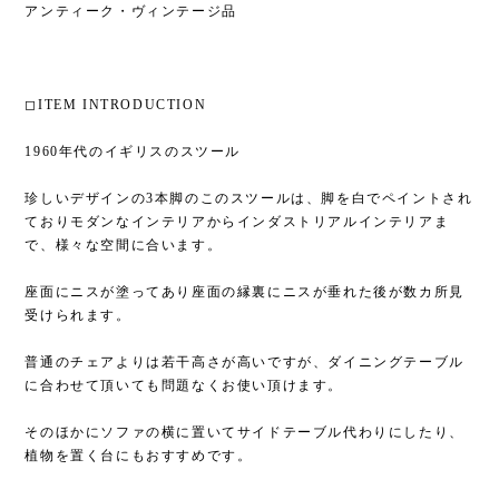
アンティーク・ヴィンテージ品
◻︎ITEM INTRODUCTION
1960年代のイギリスのスツール
珍しいデザインの3本脚のこのスツールは、脚を白でペイントされ
ておりモダンなインテリアからインダストリアルインテリアま
で、様々な空間に合います。
座面にニスが塗ってあり座面の縁裏にニスが垂れた後が数カ所見
受けられます。
普通のチェアよりは若干高さが高いですが、ダイニングテーブル
に合わせて頂いても問題なくお使い頂けます。
そのほかにソファの横に置いてサイドテーブル代わりにしたり、
植物を置く台にもおすすめです。