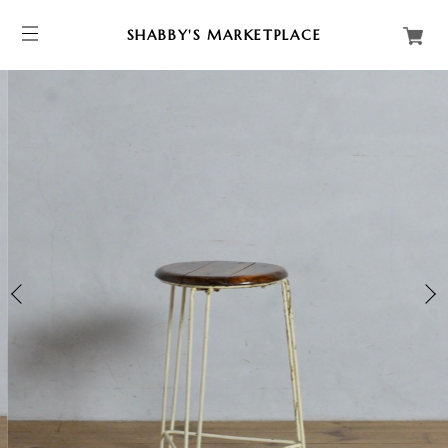
SHABBY'S MARKETPLACE