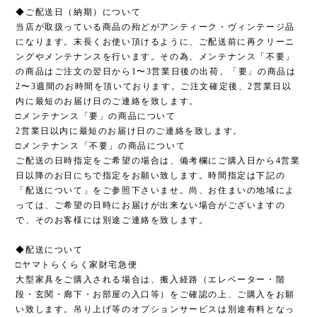
◆ご配送日（納期）について
当店が取扱っている商品の殆どがアンティーク・ヴィンテージ品
になります。末長くお使い頂けるように、ご配送前に再クリーニ
ングやメンテナンスを行います。その為、メンテナンス「不要」
の商品はご注文の翌日から1〜3営業日後の出荷、「要」の商品は
2〜3週間のお時間を頂いております。ご注文確定後、2営業日以
内に最短のお届け日のご連絡を致します。
□メンテナンス「要」の商品について
2営業日以内に最短のお届け日のご連絡を致します。
□メンテナンス「不要」の商品について
ご配送の日時指定をご希望の場合は、備考欄にご購入日から4営業
日以降のお日にちで指定をお願い致します。時間指定は下記の
「配送について」をご参照下さいませ。尚、お住まいの地域によ
っては、ご希望の日時にお届けが出来ない場合がございますの
で、そのお客様には別途ご連絡を致します。
◆配送について
□ヤマトらくらく家財宅急便
大型家具をご購入される場合は、搬入経路（エレベーター・階
段・玄関・廊下・お部屋の入口等）をご確認の上、ご購入をお願
い致します。吊り上げ等のオプションサービスは別途有料となっ