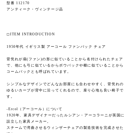
型番 112170
アンティーク・ヴィンテージ品
◻︎ITEM INTRODUCTION
1950年代 イギリス製 アーコール ファンバック チェア
背凭れが扇(ファン)の形に似ていることから名付けられたチェア
で、他にも弓に似ているからボウバックや櫛に似ていることから
コームバックとも呼ばれています。
シンプルなデザインでどんなお部屋にも合わせやすく、背凭れの
ゆるいカーブが背中に沿ってくれるので、座り心地も良い椅子で
す。
-Ercol（アーコール）について
1920年、家具デザイナーだったルシアン・アーコラーニが英国に
設立した家具メーカー。
スチームで湾曲させるウィンザーチェアの製造技術を完成させた