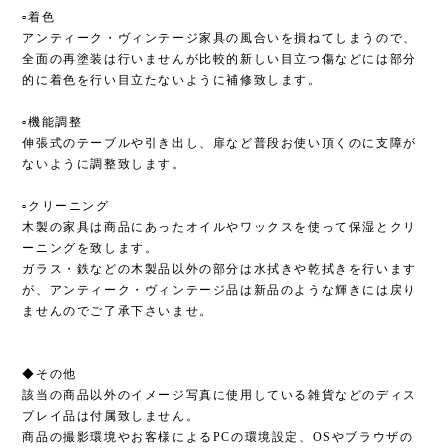
▫︎着色
アンティーク・ヴィンテージ家具の風合いを損ねてしまうので、
全面の再塗装は行いませんが比較的新しい目立つ傷などには部分
的に着色を行い目立たないように補修致します。
▫︎機能調整
伸張式のテーブルや引き出し、扉など普段お使い頂くのに支障が
ないように調整致します。
▫︎クリーニング
木製の家具は商品にあったオイルやワックスを使って保湿とクリ
ーニングを致します。
ガラス・鉄などの木製品以外の部分は水拭きや乾拭きを行います
が、アンティーク・ヴィンテージ品は新品のような輝きには戻り
ませんのでご了承下さいませ。
◆その他
該当の商品以外のイメージ写真に使用している雑貨などのディス
プレイ品は付属致しません。
商品の撮影環境やお客様によるPCの環境設定、OSやブラウザの