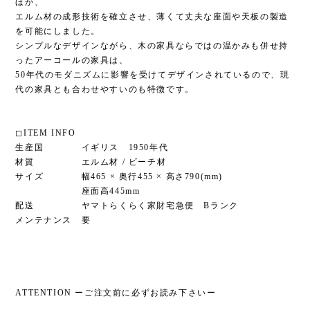
ほか、
エルム材の成形技術を確立させ、薄くて丈夫な座面や天板の製造
を可能にしました。
シンプルなデザインながら、木の家具ならではの温かみも併せ持
ったアーコールの家具は、
50年代のモダニズムに影響を受けてデザインされているので、現
代の家具とも合わせやすいのも特徴です。
◻︎ITEM INFO
生産国 イギリス 1950年代
材質 エルム材 / ビーチ材
サイズ 幅465 × 奥行455 × 高さ790(mm)
座面高445mm
配送 ヤマトらくらく家財宅急便 Bランク
メンテナンス 要
ATTENTION ーご注文前に必ずお読み下さいー