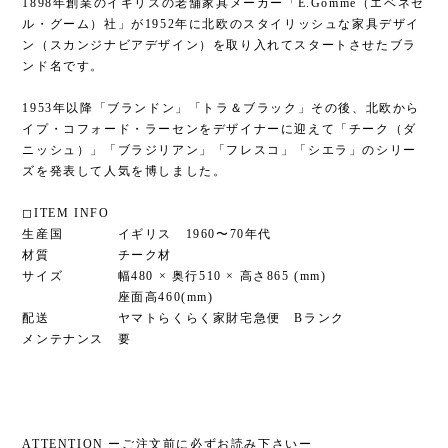
1898年創業のイギリスの老舗家具メーカー「E.Gomme（エベネゼ
ル・グーム）社」が1952年に北欧のスタイリッシュな家具デザイ
ン（スカンジナビアデザイン）を取り入れてスタートさせたブラ
ンド名です。
1953年以降「ブランドン」「トラ＆ブラック」その後、北欧から
イプ・コフォード・ラーセンをデザイナーに迎えて「チーク（ダ
ニッシュ）」「ブラジリアン」「フレスコ」「シエラ」のシリー
ズを発表して人気を博しました。
◻︎ITEM INFO
生産国 イギリス 1960〜70年代
材質 チーク材
サイズ 幅480 × 奥行510 × 高さ865 (mm)
座面高460(mm)
配送 ヤマトらくらく家財宅急便 Bランク
メンテナンス 要
ATTENTION ーご注文前に必ずお読み下さいー