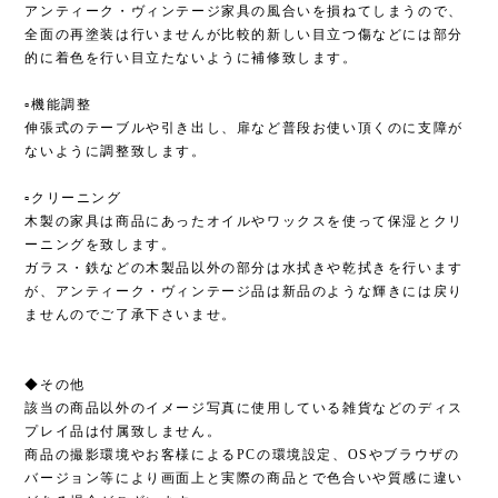
アンティーク・ヴィンテージ家具の風合いを損ねてしまうので、
全面の再塗装は行いませんが比較的新しい目立つ傷などには部分
的に着色を行い目立たないように補修致します。
▫︎機能調整
伸張式のテーブルや引き出し、扉など普段お使い頂くのに支障が
ないように調整致します。
▫︎クリーニング
木製の家具は商品にあったオイルやワックスを使って保湿とクリ
ーニングを致します。
ガラス・鉄などの木製品以外の部分は水拭きや乾拭きを行います
が、アンティーク・ヴィンテージ品は新品のような輝きには戻り
ませんのでご了承下さいませ。
◆その他
該当の商品以外のイメージ写真に使用している雑貨などのディス
プレイ品は付属致しません。
商品の撮影環境やお客様によるPCの環境設定、OSやブラウザの
バージョン等により画面上と実際の商品とで色合いや質感に違い