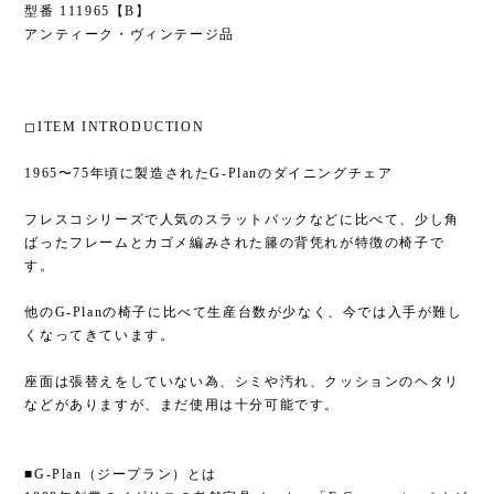
型番 111965【B】
アンティーク・ヴィンテージ品
◻︎ITEM INTRODUCTION
1965〜75年頃に製造されたG-Planのダイニングチェア
フレスコシリーズで人気のスラットバックなどに比べて、少し角
ばったフレームとカゴメ編みされた籐の背凭れが特徴の椅子で
す。
他のG-Planの椅子に比べて生産台数が少なく、今では入手が難し
くなってきています。
座面は張替えをしていない為、シミや汚れ、クッションのヘタリ
などがありますが、まだ使用は十分可能です。
■G-Plan（ジープラン）とは