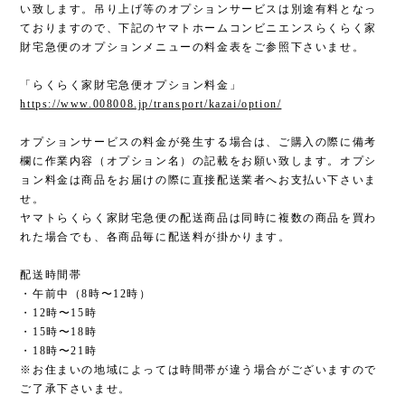
い致します。吊り上げ等のオプションサービスは別途有料となっ
ておりますので、下記のヤマトホームコンビニエンスらくらく家
財宅急便のオプションメニューの料金表をご参照下さいませ。
「らくらく家財宅急便オプション料金」
https://www.008008.jp/transport/kazai/option/
オプションサービスの料金が発生する場合は、ご購入の際に備考
欄に作業内容（オプション名）の記載をお願い致します。オプシ
ョン料金は商品をお届けの際に直接配送業者へお支払い下さいま
せ。
ヤマトらくらく家財宅急便の配送商品は同時に複数の商品を買わ
れた場合でも、各商品毎に配送料が掛かります。
配送時間帯
・午前中（8時〜12時）
・12時〜15時
・15時〜18時
・18時〜21時
※お住まいの地域によっては時間帯が違う場合がございますので
ご了承下さいませ。