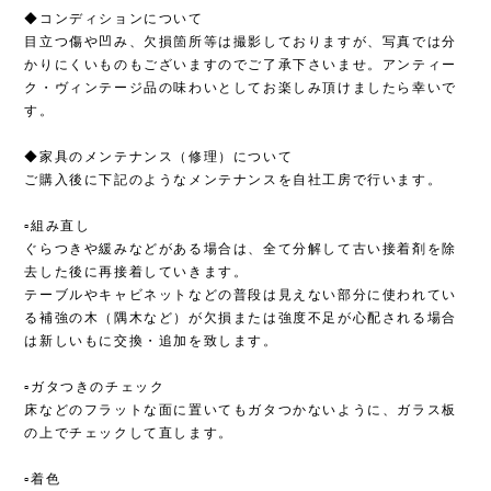
◆コンディションについて
目立つ傷や凹み、欠損箇所等は撮影しておりますが、写真では分
かりにくいものもございますのでご了承下さいませ。アンティー
ク・ヴィンテージ品の味わいとしてお楽しみ頂けましたら幸いで
す。
◆家具のメンテナンス（修理）について
ご購入後に下記のようなメンテナンスを自社工房で行います。
▫︎組み直し
ぐらつきや緩みなどがある場合は、全て分解して古い接着剤を除
去した後に再接着していきます。
テーブルやキャビネットなどの普段は見えない部分に使われてい
る補強の木（隅木など）が欠損または強度不足が心配される場合
は新しいもに交換・追加を致します。
▫︎ガタつきのチェック
床などのフラットな面に置いてもガタつかないように、ガラス板
の上でチェックして直します。
▫︎着色