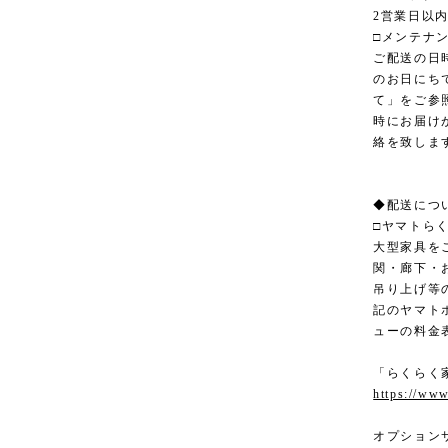
2営業日以
□メンテナ
ご配送の日
のお日にち
て」をご参
時にお届け
絡を致しま
◆配送につ
□ヤマトら
大型家具を
関・廊下・
吊り上げ等
記のヤマト
ューの料金
「らくらく
https://www
オプション