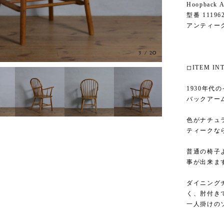
Hoopback
型番 11196
アンティー
3
/
20
◻︎ITEM I
1930年
バックアー
色がナチュ
ティークな
普通の椅子
事が出来ま
ダイニング
く、肘付き
一人掛けの