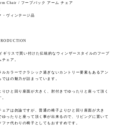
 Arm Chair / フープバック アーム チェア
2
ク・ヴィンテージ品
NTRODUCTION
代のイギリスで買い付けた伝統的なウィンザースタイルのフープ
ムチェア。
ラルカラーでクラシック過ぎないカントリー要素もあるアン
らではの魅力が詰まっています。
よりひと回り座面が大きく、肘付きでゆったりと座って頂く
す。
チェアは勿論ですが、普通の椅子よりひと回り座面が大き
でゆったりと座って頂く事が出来るので、リビングに置いて
ソファ代わりの椅子としてもおすすめです。