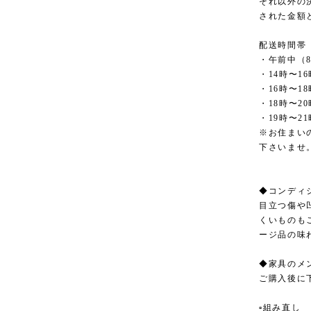
それ以外の
された金額
配送時間帯
・午前中（8
・14時〜16
・16時〜18
・18時〜20
・19時〜21
※お住まい
下さいませ
◆コンディ
目立つ傷や
くいものも
ージ品の味
◆家具のメ
ご購入後に
▫︎組み直し