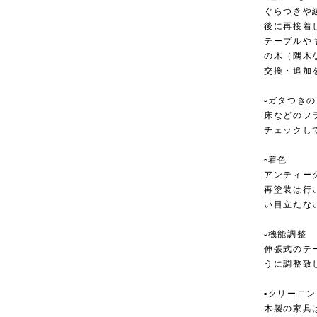
ぐらつきや
後に再接着
テーブルや
の木（隅木
交換・追加
▫︎ガタつき
床などのフ
チェックし
▫︎着色
アンティー
再塗装は行
い目立たな
▫︎機能調整
伸張式のテ
うに調整致
▫︎クリーニ
木製の家具