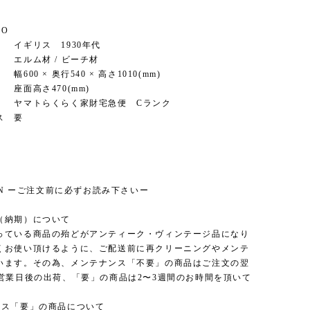
FO
ギリス 1930年代
ルム材 / ビーチ材
0 × 奥行540 × 高さ1010(mm)
470(mm)
マトらくらく家財宅急便 Cランク
ス 要
ION ーご注文前に必ずお読み下さいー
（納期）について
っている商品の殆どがアンティーク・ヴィンテージ品になり
くお使い頂けるように、ご配送前に再クリーニングやメンテ
います。その為、メンテナンス「不要」の商品はご注文の翌
3営業日後の出荷、「要」の商品は2〜3週間のお時間を頂いて
ンス「要」の商品について