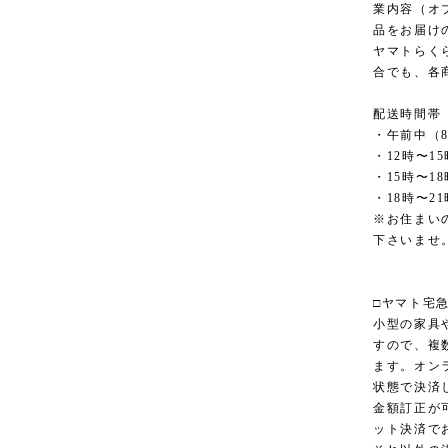
業内容（オ
品をお届け
ヤマトらく
合でも、各
配送時間帯
・午前中（8
・12時〜15
・15時〜18
・18時〜21
※お住まい
下さいませ
□ヤマト宅
小型の家具
すので、複
ます。オン
状態で決済
金額訂正が
ット決済で