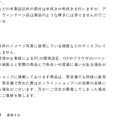
す。
などの木製品以外の部分は水拭きや乾拭きを行いますが、ア
・ヴィンテージ品は新品のような輝きには戻りませんのでご
ませ。
以外のイメージ写真に使用している雑貨などのディスプレイ
しません。
環境やお客様によるPCの環境設定、OSやブラウザのバージ
り画面上と実際の商品とで色合いや質感に違いがある場合が
。
ショップに掲載しております商品は、実店舗でも同様に販売
、実店舗で売れた際はオンラインショップへの在庫の反映に
る場合がございます。万が一ご注文が重複してしまった場合
にご連絡を致します。
通報する