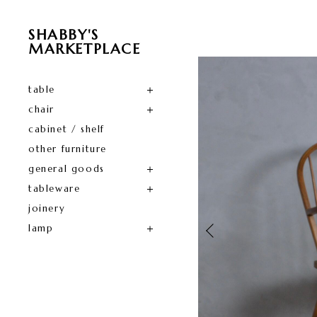
SHABBY'S
MARKETPLACE
table
chair
cabinet / shelf
other furniture
general goods
tableware
joinery
lamp