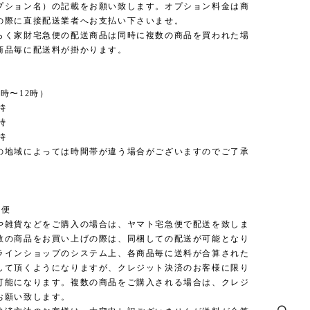
プション名）の記載をお願い致します。オプション料金は商
の際に直接配送業者へお支払い下さいませ。
らく家財宅急便の配送商品は同時に複数の商品を買われた場
商品毎に配送料が掛かります。
時〜12時）
時
時
時
の地域によっては時間帯が違う場合がございますのでご了承
。
急便
や雑貨などをご購入の場合は、ヤマト宅急便で配送を致しま
数の商品をお買い上げの際は、同梱しての配送が可能となり
ラインショップのシステム上、各商品毎に送料が合算された
して頂くようになりますが、クレジット決済のお客様に限り
可能になります。複数の商品をご購入される場合は、クレジ
お願い致します。