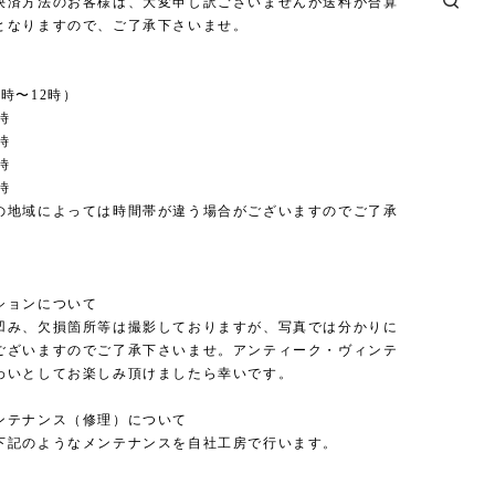
決済方法のお客様は、大変申し訳ございませんが送料が合算
となりますので、ご了承下さいませ。
時〜12時）
時
時
時
時
の地域によっては時間帯が違う場合がございますのでご了承
。
ションについて
凹み、欠損箇所等は撮影しておりますが、写真では分かりに
ございますのでご了承下さいませ。アンティーク・ヴィンテ
わいとしてお楽しみ頂けましたら幸いです。
ンテナンス（修理）について
下記のようなメンテナンスを自社工房で行います。