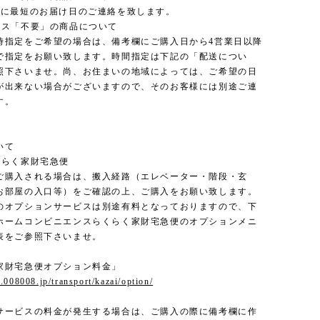
内に最短のお届け日のご連絡を致します。
ンス「不要」の商品について
時指定をご希望の場合は、備考欄にご購入日から4営業日以降
で指定をお願い致します。時間指定は下記の「配送につい
照下さいませ。尚、お住まいの地域によっては、ご希望の日
が出来ない場合がございますので、そのお客様には別途ご連
す。
いて
くらく家財宅急便
ご購入される場合は、搬入経路（エレベーター・階段・玄
お部屋の入口等）をご確認の上、ご購入をお願い致します。
のオプションサービスは別途有料となっておりますので、下
ホームコンビニエンスらくらく家財宅急便のオプションメニ
表をご参照下さいませ。
家財宅急便オプション料金」
.008008.jp/transport/kazai/option/
サービスの料金が発生する場合は、ご購入の際に備考欄に作