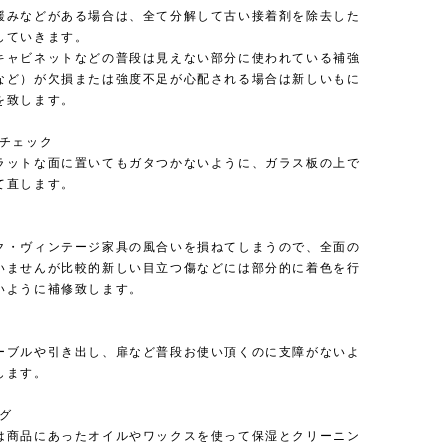
緩みなどがある場合は、全て分解して古い接着剤を除去した
していきます。
キャビネットなどの普段は見えない部分に使われている補強
など）が欠損または強度不足が心配される場合は新しいもに
を致します。
のチェック
ラットな面に置いてもガタつかないように、ガラス板の上で
て直します。
ク・ヴィンテージ家具の風合いを損ねてしまうので、全面の
いませんが比較的新しい目立つ傷などには部分的に着色を行
いように補修致します。
ーブルや引き出し、扉など普段お使い頂くのに支障がないよ
します。
ング
は商品にあったオイルやワックスを使って保湿とクリーニン