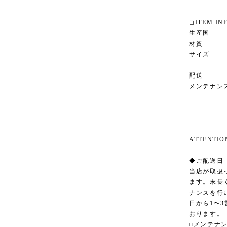
◻︎ITEM IN
生産国 イ
材質 エ
サイズ 幅60
座面高さ
配送 ヤ
メンテナン
ATTENT
◆ご配送日
当店が取扱
ます。末長
ナンスを行
日から1〜
おります。
□メンテナ