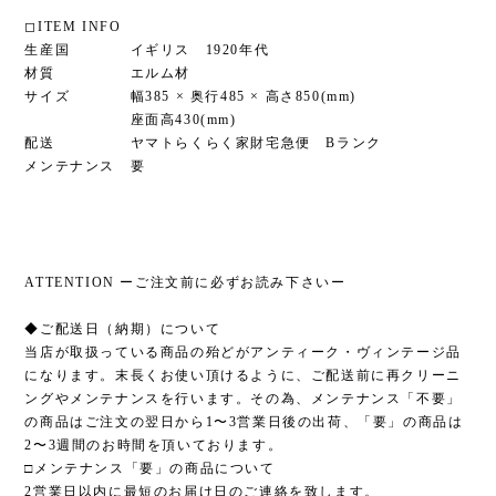
◻︎ITEM INFO
生産国 イギリス 1920年代
材質 エルム材
サイズ 幅385 × 奥行485 × 高さ850(mm)
座面高430(mm)
配送 ヤマトらくらく家財宅急便 Bランク
メンテナンス 要
ATTENTION ーご注文前に必ずお読み下さいー
◆ご配送日（納期）について
当店が取扱っている商品の殆どがアンティーク・ヴィンテージ品
になります。末長くお使い頂けるように、ご配送前に再クリーニ
ングやメンテナンスを行います。その為、メンテナンス「不要」
の商品はご注文の翌日から1〜3営業日後の出荷、「要」の商品は
2〜3週間のお時間を頂いております。
□メンテナンス「要」の商品について
2営業日以内に最短のお届け日のご連絡を致します。