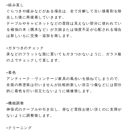
▫︎組み直し
ぐらつきや緩みなどがある場合は、全て分解して古い接着剤を除
去した後に再接着していきます。
テーブルやキャビネットなどの普段は見えない部分に使われてい
る補強の木（隅木など）が欠損または強度不足が心配される場合
は新しいもに交換・追加を致します。
▫︎ガタつきのチェック
床などのフラットな面に置いてもガタつかないように、ガラス板
の上でチェックして直します。
▫︎着色
アンティーク・ヴィンテージ家具の風合いを損ねてしまうので、
全面の再塗装は行いませんが比較的新しい目立つ傷などには部分
的に着色を行い目立たないように補修致します。
▫︎機能調整
伸張式のテーブルや引き出し、扉など普段お使い頂くのに支障が
ないように調整致します。
▫︎クリーニング