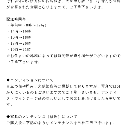
それ以外の決済方法のお客様は、大変申し訳ございませんが送料
が合算された金額となりますので、ご了承下さいませ。
配送時間帯
・午前中（8時〜12時）
・14時〜16時
・16時〜18時
・18時〜20時
・19時〜21時
※お住まいの地域によっては時間帯が違う場合がございますので
ご了承下さいませ。
◆コンディションについて
目立つ傷や凹み、欠損箇所等は撮影しておりますが、写真では分
かりにくいものもございますのでご了承下さいませ。アンティー
ク・ヴィンテージ品の味わいとしてお楽しみ頂けましたら幸いで
す。
◆家具のメンテナンス（修理）について
ご購入後に下記のようなメンテナンスを自社工房で行います。