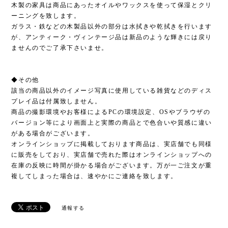
木製の家具は商品にあったオイルやワックスを使って保湿とクリ
ーニングを致します。
ガラス・鉄などの木製品以外の部分は水拭きや乾拭きを行います
が、アンティーク・ヴィンテージ品は新品のような輝きには戻り
ませんのでご了承下さいませ。
◆その他
該当の商品以外のイメージ写真に使用している雑貨などのディス
プレイ品は付属致しません。
商品の撮影環境やお客様によるPCの環境設定、OSやブラウザの
バージョン等により画面上と実際の商品とで色合いや質感に違い
がある場合がございます。
オンラインショップに掲載しております商品は、実店舗でも同様
に販売をしており、実店舗で売れた際はオンラインショップへの
在庫の反映に時間が掛かる場合がございます。万が一ご注文が重
複してしまった場合は、速やかにご連絡を致します。
通報する