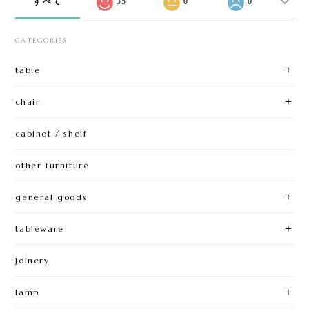
すべて
35
0
0
CATEGORIES
table
chair
cabinet / shelf
other furniture
general goods
tableware
joinery
lamp