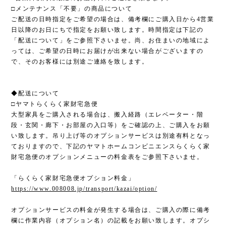
□メンテナンス「不要」の商品について
ご配送の日時指定をご希望の場合は、備考欄にご購入日から4営業
日以降のお日にちで指定をお願い致します。時間指定は下記の
「配送について」をご参照下さいませ。尚、お住まいの地域によ
っては、ご希望の日時にお届けが出来ない場合がございますの
で、そのお客様には別途ご連絡を致します。
◆配送について
□ヤマトらくらく家財宅急便
大型家具をご購入される場合は、搬入経路（エレベーター・階
段・玄関・廊下・お部屋の入口等）をご確認の上、ご購入をお願
い致します。吊り上げ等のオプションサービスは別途有料となっ
ておりますので、下記のヤマトホームコンビニエンスらくらく家
財宅急便のオプションメニューの料金表をご参照下さいませ。
「らくらく家財宅急便オプション料金」
https://www.008008.jp/transport/kazai/option/
オプションサービスの料金が発生する場合は、ご購入の際に備考
欄に作業内容（オプション名）の記載をお願い致します。オプシ