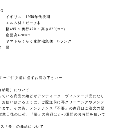
FO
ギリス 1950年代後期
ルム材 / ビーチ材
95 × 奥行470 × 高さ820(mm)
420mm
マトらくらく家財宅急便 Bランク
ス 要
ION ーご注文前に必ずお読み下さいー
（納期）について
っている商品の殆どがアンティーク・ヴィンテージ品になり
くお使い頂けるように、ご配送前に再クリーニングやメンテ
います。その為、メンテナンス「不要」の商品はご注文の翌
3営業日後の出荷、「要」の商品は2〜3週間のお時間を頂いて
ンス「要」の商品について