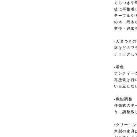
ぐらつきや
後に再接着
テーブルや
の木（隅木
交換・追加
▫︎ガタつき
床などのフ
チェックし
▫︎着色
アンティー
再塗装は行
い目立たな
▫︎機能調整
伸張式のテ
うに調整致
▫︎クリーニ
木製の家具