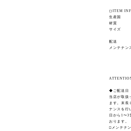
◻︎ITEM IN
生産国 イ
材質 エ
サイズ 幅4
座面高
配送 ヤ
メンテナン
ATTENT
◆ご配送日
当店が取扱
ます。末長
ナンスを行
日から1〜
おります。
□メンテナ