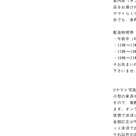
業内容（オ
品をお届け
ヤマトらく
合でも、各
配送時間帯
・午前中（8
・12時〜15
・15時〜18
・18時〜21
※お住まい
下さいませ
□ヤマト宅
小型の家具
すので、複
ます。オン
状態で決済
金額訂正が
ット決済で
それ以外の