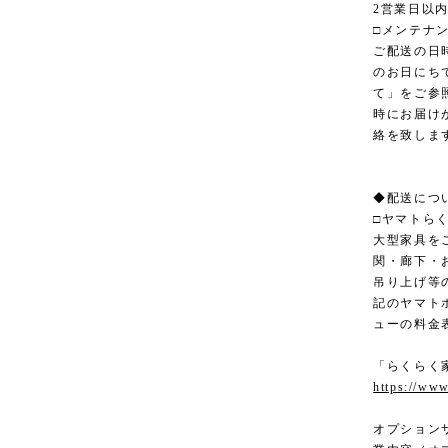
2営業日以
□メンテナ
ご配送の日
のお日にち
て」をご参
時にお届け
絡を致しま
◆配送につ
□ヤマトら
大型家具を
関・廊下・
吊り上げ等
記のヤマト
ューの料金
「らくらく
https://www
オプション