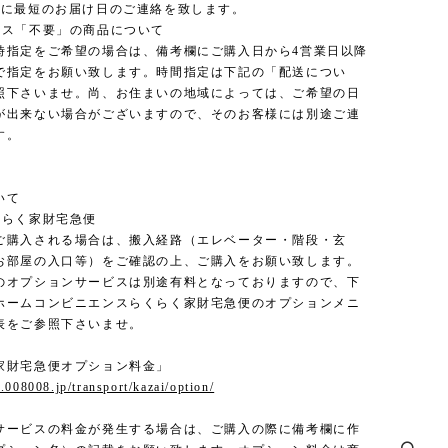
内に最短のお届け日のご連絡を致します。
ンス「不要」の商品について
時指定をご希望の場合は、備考欄にご購入日から4営業日以降
で指定をお願い致します。時間指定は下記の「配送につい
照下さいませ。尚、お住まいの地域によっては、ご希望の日
が出来ない場合がございますので、そのお客様には別途ご連
す。
いて
くらく家財宅急便
ご購入される場合は、搬入経路（エレベーター・階段・玄
お部屋の入口等）をご確認の上、ご購入をお願い致します。
のオプションサービスは別途有料となっておりますので、下
ホームコンビニエンスらくらく家財宅急便のオプションメニ
表をご参照下さいませ。
家財宅急便オプション料金」
.008008.jp/transport/kazai/option/
サービスの料金が発生する場合は、ご購入の際に備考欄に作