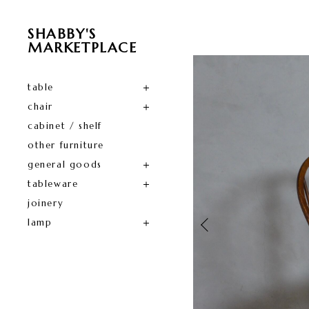
SHABBY'S
MARKETPLACE
table
chair
cabinet / shelf
other furniture
general goods
tableware
joinery
lamp