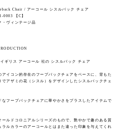
istleback Chair / アーコール シスルバック チェア
1-0003 【C】
ク・ヴィンテージ品
NTRODUCTION
期 イギリス アーコール 社の シスルバック チェア
のアイコン的存在のフープバックチェアをベースに、背もた
りでアザミの花（シスル）をデザインしたシスルバックチェ
ドなフープバックチェアに華やかさをプラスしたアイテムで
オールドコロニアルシリーズのもので、艶やかで趣のある質
ュラルカラーのアーコールとはまた違った印象を与えてくれ