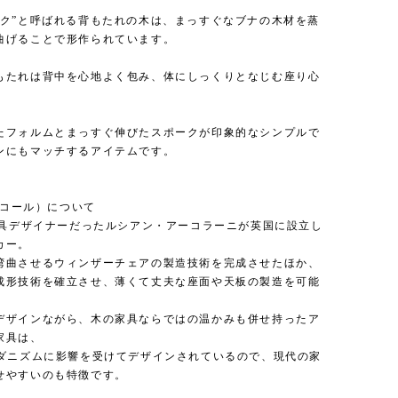
ック”と呼ばれる背もたれの木は、まっすぐなブナの木材を蒸
曲げることで形作られています。
もたれは背中を心地よく包み、体にしっくりとなじむ座り心
たフォルムとまっすぐ伸びたスポークが印象的なシンプルで
ンにもマッチするアイテムです。
アーコール）について
、家具デザイナーだったルシアン・アーコラーニが英国に設立し
カー。
湾曲させるウィンザーチェアの製造技術を完成させたほか、
成形技術を確立させ、薄くて丈夫な座面や天板の製造を可能
。
デザインながら、木の家具ならではの温かみも併せ持ったア
家具は、
モダニズムに影響を受けてデザインされているので、現代の家
せやすいのも特徴です。