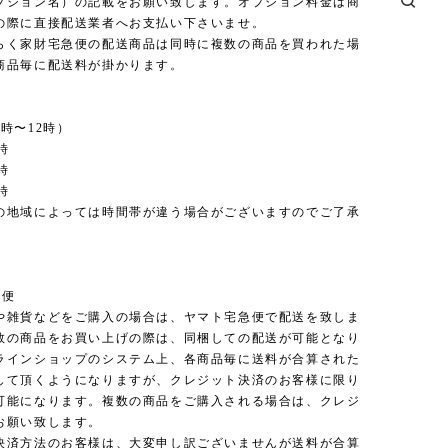
プション名）の記載をお願い致します。オプション料金は商
の際に直接配送業者へお支払い下さいませ。
らく家財宅急便の配送商品は同時に複数の商品を買われた場
商品毎に配送料が掛かります。
時〜12時）
時
時
時
の地域によっては時間帯が違う場合がございますのでご了承
。
急便
や雑貨などをご購入の場合は、ヤマト宅急便で配送を致しま
数の商品をお買い上げの際は、同梱しての配送が可能となり
ラインショップのシステム上、各商品毎に送料が合算された
して頂くようになりますが、クレジット決済のお客様に限り
可能になります。複数の商品をご購入される場合は、クレジ
お願い致します。
決済方法のお客様は、大変申し訳ございませんが送料が合算