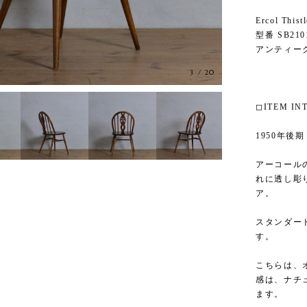
Ercol Th
型番 SB210
アンティー
3
/
20
◻︎ITEM I
1950年後
アーコール
れに透し彫
ア。
スタンダー
す。
こちらは、
感は、ナチ
ます。