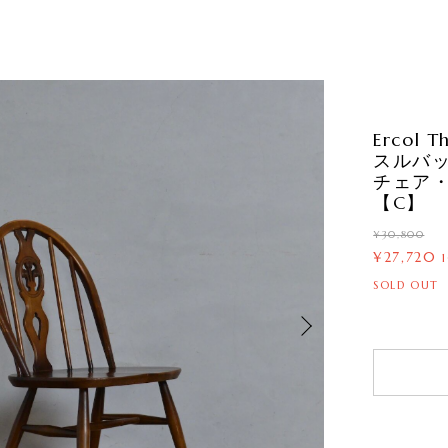
Ercol 
スルバッ
チェア・
【C】
¥30,800
¥27,720
SOLD OUT