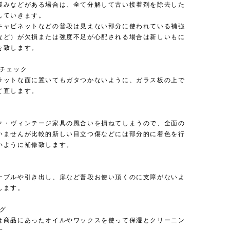
緩みなどがある場合は、全て分解して古い接着剤を除去した
していきます。
キャビネットなどの普段は見えない部分に使われている補強
など）が欠損または強度不足が心配される場合は新しいもに
を致します。
のチェック
ラットな面に置いてもガタつかないように、ガラス板の上で
て直します。
ク・ヴィンテージ家具の風合いを損ねてしまうので、全面の
いませんが比較的新しい目立つ傷などには部分的に着色を行
いように補修致します。
ーブルや引き出し、扉など普段お使い頂くのに支障がないよ
します。
ング
は商品にあったオイルやワックスを使って保湿とクリーニン