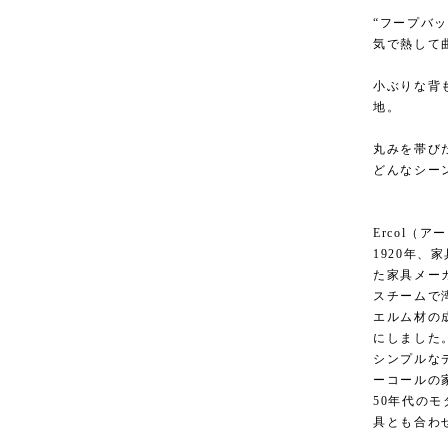
“フープバ
気で熱して
小ぶりな背
地。
丸みを帯び
どんなシー
Ercol（
1920年
た家具メー
スチームで
エルム材の
にしました
シンプルな
ーコールの
50年代の
具とも合わ