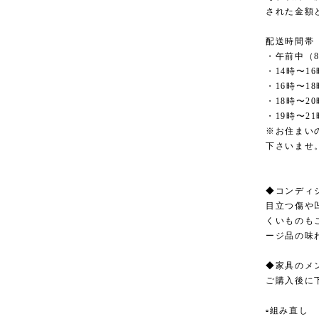
された金額
配送時間帯
・午前中（8
・14時〜16
・16時〜18
・18時〜20
・19時〜21
※お住まい
下さいませ
◆コンディ
目立つ傷や
くいものも
ージ品の味
◆家具のメ
ご購入後に
▫︎組み直し