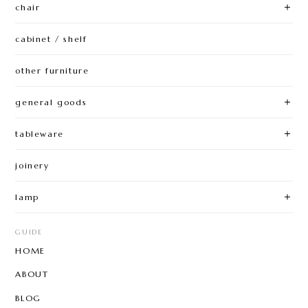
chair
cabinet / shelf
other furniture
general goods
tableware
joinery
lamp
GUIDE
HOME
ABOUT
BLOG