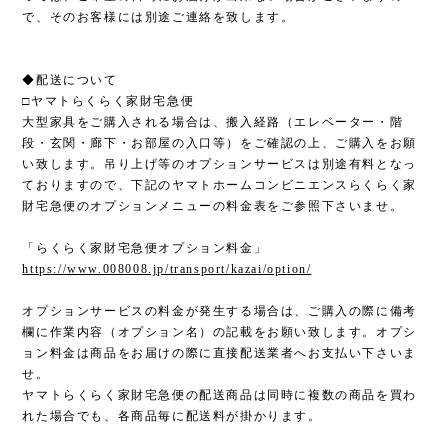
で、そのお客様には別途ご連絡を致します。
◆配送について
□ヤマトらくらく家財宅急便
大型家具をご購入される場合は、搬入経路（エレベーター・階
段・玄関・廊下・お部屋の入口等）をご確認の上、ご購入をお願
い致します。吊り上げ等のオプションサービスは別途有料となっ
ておりますので、下記のヤマトホームコンビニエンスらくらく家
財宅急便のオプションメニューの料金表をご参照下さいませ。
「らくらく家財宅急便オプション料金」
https://www.008008.jp/transport/kazai/option/
オプションサービスの料金が発生する場合は、ご購入の際に備考
欄に作業内容（オプション名）の記載をお願い致します。オプシ
ョン料金は商品をお届けの際に直接配送業者へお支払い下さいま
せ。
ヤマトらくらく家財宅急便の配送商品は同時に複数の商品を買わ
れた場合でも、各商品毎に配送料が掛かります。