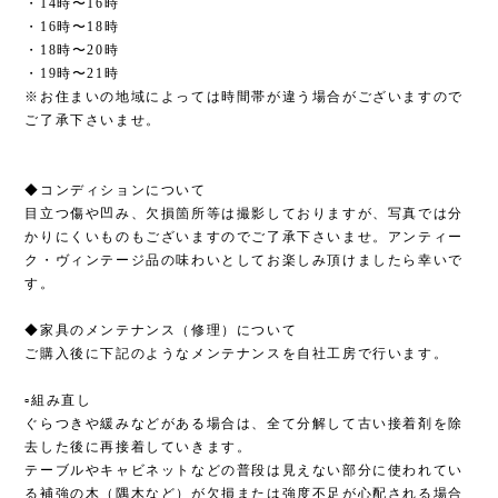
・14時〜16時
・16時〜18時
・18時〜20時
・19時〜21時
※お住まいの地域によっては時間帯が違う場合がございますので
ご了承下さいませ。
◆コンディションについて
目立つ傷や凹み、欠損箇所等は撮影しておりますが、写真では分
かりにくいものもございますのでご了承下さいませ。アンティー
ク・ヴィンテージ品の味わいとしてお楽しみ頂けましたら幸いで
す。
◆家具のメンテナンス（修理）について
ご購入後に下記のようなメンテナンスを自社工房で行います。
▫︎組み直し
ぐらつきや緩みなどがある場合は、全て分解して古い接着剤を除
去した後に再接着していきます。
テーブルやキャビネットなどの普段は見えない部分に使われてい
る補強の木（隅木など）が欠損または強度不足が心配される場合