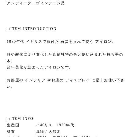
アンティーク・ヴィンテージ品
◻︎ITEM INTRODUCTION
1930年代 イギリスで買付た 石炭を入れて使う アイロン。
熱や酸化により変化した真鍮独特の色と使い込まれた持ち手の
木。
経年美化が詰まったアイロンです。
お部屋の インテリア やお店の ディスプレイ に是非お使い下さ
い。
◻︎ITEM INFO
生産国 イギリス 1930年代
材質 真鍮 / 天然木