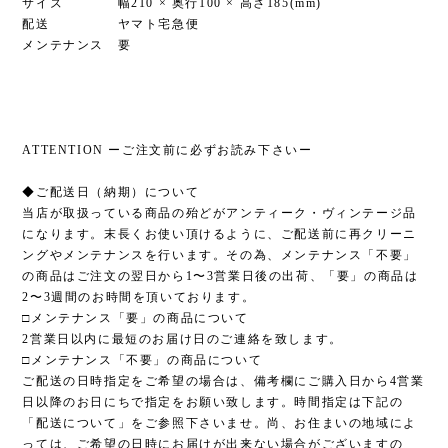
サイズ 幅210 × 奥行100 × 高さ185(mm)
配送 ヤマト宅急便
メンテナンス 要
ATTENTION ーご注文前に必ずお読み下さいー
◆ご配送日（納期）について
当店が取扱っている商品の殆どがアンティーク・ヴィンテージ品
になります。末長くお使い頂けるように、ご配送前に再クリーニ
ングやメンテナンスを行います。その為、メンテナンス「不要」
の商品はご注文の翌日から1〜3営業日後の出荷、「要」の商品は
2〜3週間のお時間を頂いております。
□メンテナンス「要」の商品について
2営業日以内に最短のお届け日のご連絡を致します。
□メンテナンス「不要」の商品について
ご配送の日時指定をご希望の場合は、備考欄にご購入日から4営業
日以降のお日にちで指定をお願い致します。時間指定は下記の
「配送について」をご参照下さいませ。尚、お住まいの地域によ
っては、ご希望の日時にお届けが出来ない場合がございますの