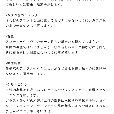
は新しいもに交換・追加を致します。
▫︎ガタつきのチェック
床などのフラットな面に置いてもガタつかないように、ガラス板
の上でチェックして直します。
▫︎着色
アンティーク・ヴィンテージ家具の風合いを損ねてしまうので、
全面の再塗装は行いませんが比較的新しい目立つ傷などには部分
的に着色を行い目立たないように補修致します。
▫︎機能調整
伸張式のテーブルや引き出し、扉など普段お使い頂くのに支障が
ないように調整致します。
▫︎クリーニング
木製の家具は商品にあったオイルやワックスを使って保湿とクリ
ーニングを致します。
ガラス・鉄などの木製品以外の部分は水拭きや乾拭きを行います
が、アンティーク・ヴィンテージ品は新品のような輝きには戻り
ませんのでご了承下さいませ。