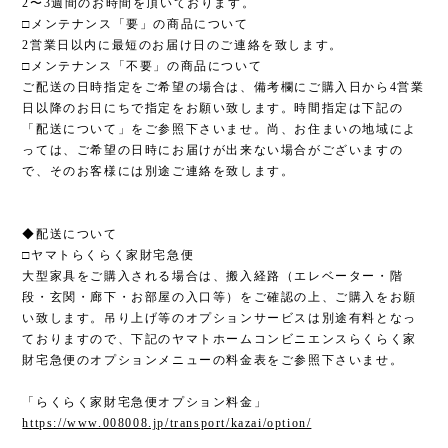
2〜3週間のお時間を頂いております。
□メンテナンス「要」の商品について
2営業日以内に最短のお届け日のご連絡を致します。
□メンテナンス「不要」の商品について
ご配送の日時指定をご希望の場合は、備考欄にご購入日から4営業
日以降のお日にちで指定をお願い致します。時間指定は下記の
「配送について」をご参照下さいませ。尚、お住まいの地域によ
っては、ご希望の日時にお届けが出来ない場合がございますの
で、そのお客様には別途ご連絡を致します。
◆配送について
□ヤマトらくらく家財宅急便
大型家具をご購入される場合は、搬入経路（エレベーター・階
段・玄関・廊下・お部屋の入口等）をご確認の上、ご購入をお願
い致します。吊り上げ等のオプションサービスは別途有料となっ
ておりますので、下記のヤマトホームコンビニエンスらくらく家
財宅急便のオプションメニューの料金表をご参照下さいませ。
「らくらく家財宅急便オプション料金」
https://www.008008.jp/transport/kazai/option/