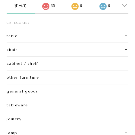
すべて
35
0
0
CATEGORIES
table
chair
cabinet / shelf
other furniture
general goods
tableware
joinery
lamp