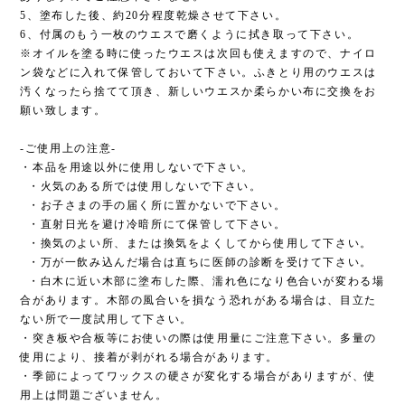
5、塗布した後、約20分程度乾燥させて下さい。
6、付属のもう一枚のウエスで磨くように拭き取って下さい。
※オイルを塗る時に使ったウエスは次回も使えますので、ナイロ
ン袋などに入れて保管しておいて下さい。ふきとり用のウエスは
汚くなったら捨てて頂き、新しいウエスか柔らかい布に交換をお
願い致します。
-ご使用上の注意-
・本品を用途以外に使用しないで下さい。
・火気のある所では使用しないで下さい。
・お子さまの手の届く所に置かないで下さい。
・直射日光を避け冷暗所にて保管して下さい。
・換気のよい所、または換気をよくしてから使用して下さい。
・万が一飲み込んだ場合は直ちに医師の診断を受けて下さい。
・白木に近い木部に塗布した際、濡れ色になり色合いが変わる場
合があります。木部の風合いを損なう恐れがある場合は、目立た
ない所で一度試用して下さい。
・突き板や合板等にお使いの際は使用量にご注意下さい。多量の
使用により、接着が剥がれる場合があります。
・季節によってワックスの硬さが変化する場合がありますが、使
用上は問題ございません。