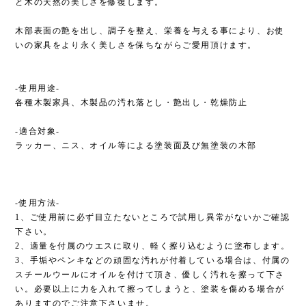
と木の天然の美しさを修復します。
木部表面の艶を出し、調子を整え、栄養を与える事により、お使
いの家具をより永く美しさを保ちながらご愛用頂けます。
-使用用途-
各種木製家具、木製品の汚れ落とし・艶出し・乾燥防止
-適合対象-
ラッカー、ニス、オイル等による塗装面及び無塗装の木部
-使用方法-
1、ご使用前に必ず目立たないところで試用し異常がないかご確認
下さい。
2、適量を付属のウエスに取り、軽く擦り込むように塗布します。
3、手垢やペンキなどの頑固な汚れが付着している場合は、付属の
スチールウールにオイルを付けて頂き、優しく汚れを擦って下さ
い。必要以上に力を入れて擦ってしまうと、塗装を傷める場合が
ありますのでご注意下さいませ。