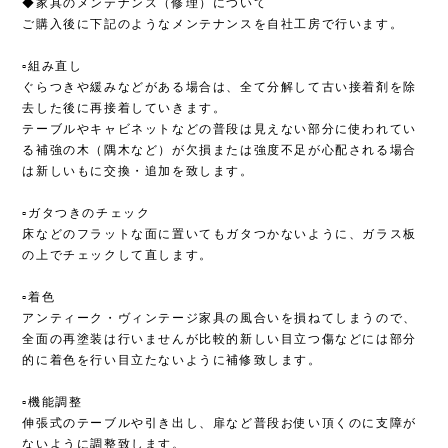
◆家具のメンテナンス（修理）について
ご購入後に下記のようなメンテナンスを自社工房で行います。
▫︎組み直し
ぐらつきや緩みなどがある場合は、全て分解して古い接着剤を除
去した後に再接着していきます。
テーブルやキャビネットなどの普段は見えない部分に使われてい
る補強の木（隅木など）が欠損または強度不足が心配される場合
は新しいもに交換・追加を致します。
▫︎ガタつきのチェック
床などのフラットな面に置いてもガタつかないように、ガラス板
の上でチェックして直します。
▫︎着色
アンティーク・ヴィンテージ家具の風合いを損ねてしまうので、
全面の再塗装は行いませんが比較的新しい目立つ傷などには部分
的に着色を行い目立たないように補修致します。
▫︎機能調整
伸張式のテーブルや引き出し、扉など普段お使い頂くのに支障が
ないように調整致します。