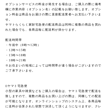
オプションサービスの料金が発生する場合は、ご購入の際に備考
欄に作業内容（オプション名）の記載をお願い致します。オプシ
ョン料金は商品をお届けの際に直接配送業者へお支払い下さいま
せ。
ヤマトらくらく家財宅急便の配送商品は同時に複数の商品を買わ
れた場合でも、各商品毎に配送料が掛かります。
配送時間帯
・午前中（8時〜12時）
・12時〜15時
・15時〜18時
・18時〜21時
※お住まいの地域によっては時間帯が違う場合がございますので
ご了承下さいませ。
□ヤマト宅急便
小型の家具や雑貨などをご購入の場合は、ヤマト宅急便で配送を
致しますので、複数の商品をお買い上げの際は、同梱しての配送
が可能となります。オンラインショップのシステム上、各商品毎
に送料が合算された状態で決済して頂くようになりますが、クレ