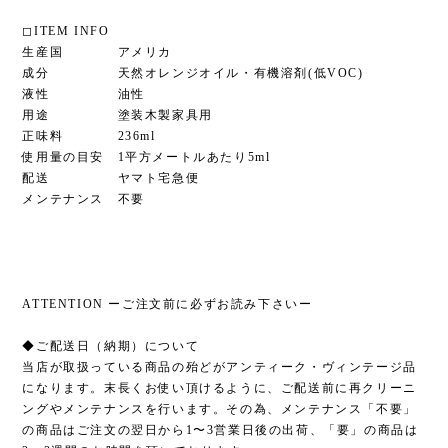
◻︎ITEM INFO
生産国 アメリカ
成分 天然オレンジオイル・有機溶剤(低VOC)
液性 油性
用途 塗装木製家具用
正味料 236ml
使用量の目安 1平方メートルあたり5ml
配送 ヤマト宅急便
メンテナンス 不要
ATTENTION ーご注文前に必ずお読み下さいー
◆ご配送日（納期）について
当店が取扱っている商品の殆どがアンティーク・ヴィンテージ品
になります。末長くお使い頂けるように、ご配送前に再クリーニ
ングやメンテナンスを行います。その為、メンテナンス「不要」
の商品はご注文の翌日から1〜3営業日後の出荷、「要」の商品は