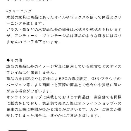
▫︎クリーニング
木製の家具は商品にあったオイルやワックスを使って保湿とクリ
ーニングを致します。
ガラス・鉄などの木製品以外の部分は水拭きや乾拭きを行います
が、アンティーク・ヴィンテージ品は新品のような輝きには戻り
ませんのでご了承下さいませ。
◆その他
該当の商品以外のイメージ写真に使用している雑貨などのディス
プレイ品は付属致しません。
商品の撮影環境やお客様によるPCの環境設定、OSやブラウザの
バージョン等により画面上と実際の商品とで色合いや質感に違い
がある場合がございます。
オンラインショップに掲載しております商品は、実店舗でも同様
に販売をしており、実店舗で売れた際はオンラインショップへの
在庫の反映に時間が掛かる場合がございます。万が一ご注文が重
複してしまった場合は、速やかにご連絡を致します。