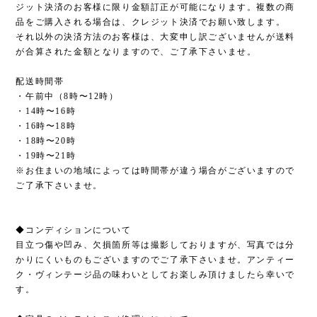
ジット決済のお客様に限り金額訂正が可能になります。複数の商
品をご購入される場合は、クレジット決済でお願い致します。
それ以外の決済方法のお客様は、大変申し訳ございませんが送料
が合算された金額となりますので、ご了承下さいませ。
配送時間帯
・午前中（8時〜12時）
・14時〜16時
・16時〜18時
・18時〜20時
・19時〜21時
※お住まいの地域によっては時間帯が違う場合がございますので
ご了承下さいませ。
◆コンディションについて
目立つ傷や凹み、欠損箇所等は撮影しておりますが、写真では分
かりにくいものもございますのでご了承下さいませ。アンティー
ク・ヴィンテージ品の味わいとしてお楽しみ頂けましたら幸いで
す。