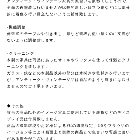
アンティーク・ヴィンテージ家具の風合いを損ねてしまうので、
全面の再塗装は行いませんが比較的新しい目立つ傷などには部分
的に着色を行い目立たないように補修致します。
▫︎機能調整
伸張式のテーブルや引き出し、扉など普段お使い頂くのに支障が
ないように調整致します。
▫︎クリーニング
木製の家具は商品にあったオイルやワックスを使って保湿とクリ
ーニングを致します。
ガラス・鉄などの木製品以外の部分は水拭きや乾拭きを行います
が、アンティーク・ヴィンテージ品は新品のような輝きには戻り
ませんのでご了承下さいませ。
◆その他
該当の商品以外のイメージ写真に使用している雑貨などのディス
プレイ品は付属致しません。
商品の撮影環境やお客様によるPCの環境設定、OSやブラウザの
バージョン等により画面上と実際の商品とで色合いや質感に違い
がある場合がございます。