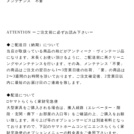
メンテナンス 不要
ATTENTION ーご注文前に必ずお読み下さいー
◆ご配送日（納期）について
当店が取扱っている商品の殆どがアンティーク・ヴィンテージ品
になります。末長くお使い頂けるように、ご配送前に再クリーニ
ングやメンテナンスを行います。その為、メンテナンス「不要」
の商品はご注文の翌日から1〜3営業日後の出荷、「要」の商品は
2〜3週間のお時間を頂いております。ご注文確定後、2営業日以
内に最短のお届け日のご連絡を致します。
◆配送について
□ヤマトらくらく家財宅急便
大型家具をご購入される場合は、搬入経路（エレベーター・階
段・玄関・廊下・お部屋の入口等）をご確認の上、ご購入をお願
い致します。吊り上げ等のオプションサービスは別途有料となっ
ておりますので、下記のヤマトホームコンビニエンスらくらく家
財宅急便のオプションメニューの料金表をご参照下さいませ。