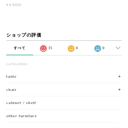
¥9,900
ショップの評価
すべて
35
0
0
CATEGORIES
table
chair
cabinet / shelf
other furniture