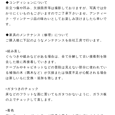
◆コンディションについて
目立つ傷や凹み、欠損箇所等は撮影しておりますが、写真では分
かりにくいものもございますのでご了承下さいませ。アンティー
ク・ヴィンテージ品の味わいとしてお楽しみ頂けましたら幸いで
す。
◆家具のメンテナンス（修理）について
ご購入後に下記のようなメンテナンスを自社工房で行います。
▫︎組み直し
ぐらつきや緩みなどがある場合は、全て分解して古い接着剤を除
去した後に再接着していきます。
テーブルやキャビネットなどの普段は見えない部分に使われてい
る補強の木（隅木など）が欠損または強度不足が心配される場合
は新しいもに交換・追加を致します。
▫︎ガタつきのチェック
床などのフラットな面に置いてもガタつかないように、ガラス板
の上でチェックして直します。
▫︎着色