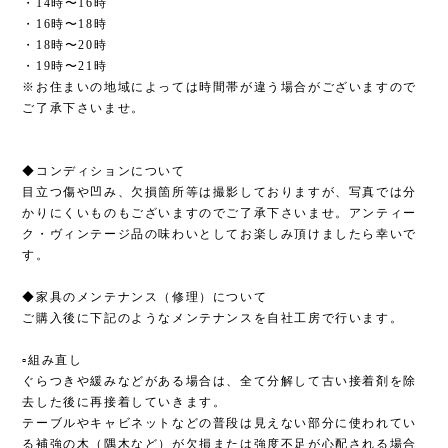
・14時〜16時
・16時〜18時
・18時〜20時
・19時〜21時
※お住まいの地域によっては時間帯が違う場合がございますので
ご了承下さいませ。
◆コンディションについて
目立つ傷や凹み、欠損箇所等は撮影しておりますが、写真では分
かりにくいものもございますのでご了承下さいませ。アンティー
ク・ヴィンテージ品の味わいとしてお楽しみ頂けましたら幸いで
す。
◆家具のメンテナンス（修理）について
ご購入後に下記のようなメンテナンスを自社工房で行います。
▫︎組み直し
ぐらつきや緩みなどがある場合は、全て分解して古い接着剤を除
去した後に再接着していきます。
テーブルやキャビネットなどの普段は見えない部分に使われてい
る補強の木（隅木など）が欠損または強度不足が心配される場合