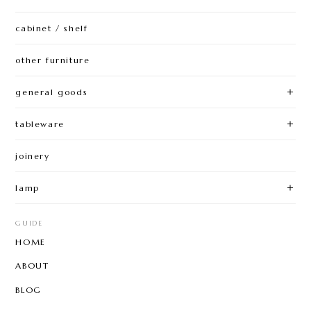
cabinet / shelf
other furniture
general goods
tableware
joinery
lamp
GUIDE
HOME
ABOUT
BLOG