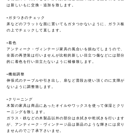
は新しいもに交換・追加を致します。
▫︎ガタつきのチェック
床などのフラットな面に置いてもガタつかないように、ガラス板
の上でチェックして直します。
▫︎着色
アンティーク・ヴィンテージ家具の風合いを損ねてしまうので、
全面の再塗装は行いませんが比較的新しい目立つ傷などには部分
的に着色を行い目立たないように補修致します。
▫︎機能調整
伸張式のテーブルや引き出し、扉など普段お使い頂くのに支障が
ないように調整致します。
▫︎クリーニング
木製の家具は商品にあったオイルやワックスを使って保湿とクリ
ーニングを致します。
ガラス・鉄などの木製品以外の部分は水拭きや乾拭きを行います
が、アンティーク・ヴィンテージ品は新品のような輝きには戻り
ませんのでご了承下さいませ。