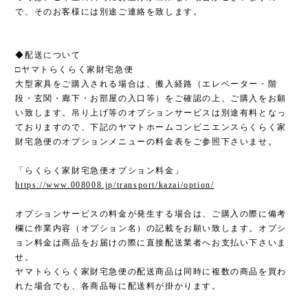
で、そのお客様には別途ご連絡を致します。
◆配送について
□ヤマトらくらく家財宅急便
大型家具をご購入される場合は、搬入経路（エレベーター・階
段・玄関・廊下・お部屋の入口等）をご確認の上、ご購入をお願
い致します。吊り上げ等のオプションサービスは別途有料となっ
ておりますので、下記のヤマトホームコンビニエンスらくらく家
財宅急便のオプションメニューの料金表をご参照下さいませ。
「らくらく家財宅急便オプション料金」
https://www.008008.jp/transport/kazai/option/
オプションサービスの料金が発生する場合は、ご購入の際に備考
欄に作業内容（オプション名）の記載をお願い致します。オプシ
ョン料金は商品をお届けの際に直接配送業者へお支払い下さいま
せ。
ヤマトらくらく家財宅急便の配送商品は同時に複数の商品を買わ
れた場合でも、各商品毎に配送料が掛かります。