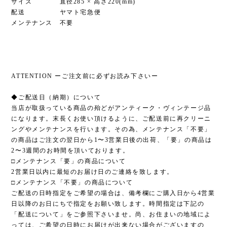
サイズ 直径285 × 高さ220(mm)
配送 ヤマト宅急便
メンテナンス 不要
ATTENTION ーご注文前に必ずお読み下さいー
◆ご配送日（納期）について
当店が取扱っている商品の殆どがアンティーク・ヴィンテージ品
になります。末長くお使い頂けるように、ご配送前に再クリーニ
ングやメンテナンスを行います。その為、メンテナンス「不要」
の商品はご注文の翌日から1〜3営業日後の出荷、「要」の商品は
2〜3週間のお時間を頂いております。
□メンテナンス「要」の商品について
2営業日以内に最短のお届け日のご連絡を致します。
□メンテナンス「不要」の商品について
ご配送の日時指定をご希望の場合は、備考欄にご購入日から4営業
日以降のお日にちで指定をお願い致します。時間指定は下記の
「配送について」をご参照下さいませ。尚、お住まいの地域によ
っては、ご希望の日時にお届けが出来ない場合がございますの