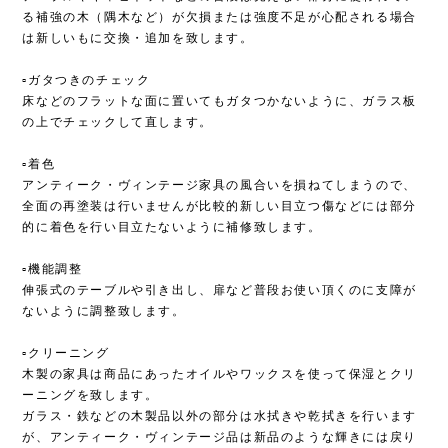
る補強の木（隅木など）が欠損または強度不足が心配される場合
は新しいもに交換・追加を致します。
▫︎ガタつきのチェック
床などのフラットな面に置いてもガタつかないように、ガラス板
の上でチェックして直します。
▫︎着色
アンティーク・ヴィンテージ家具の風合いを損ねてしまうので、
全面の再塗装は行いませんが比較的新しい目立つ傷などには部分
的に着色を行い目立たないように補修致します。
▫︎機能調整
伸張式のテーブルや引き出し、扉など普段お使い頂くのに支障が
ないように調整致します。
▫︎クリーニング
木製の家具は商品にあったオイルやワックスを使って保湿とクリ
ーニングを致します。
ガラス・鉄などの木製品以外の部分は水拭きや乾拭きを行います
が、アンティーク・ヴィンテージ品は新品のような輝きには戻り