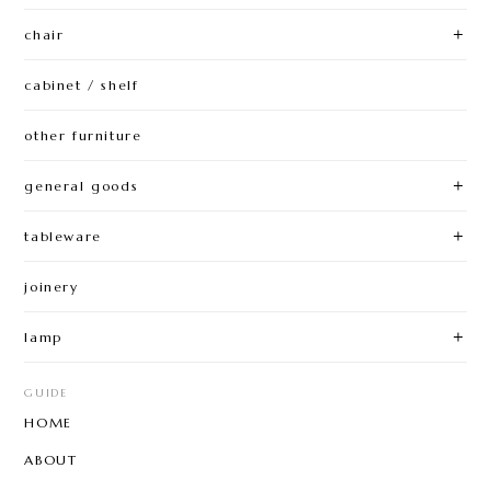
chair
cabinet / shelf
other furniture
general goods
tableware
joinery
lamp
GUIDE
HOME
ABOUT