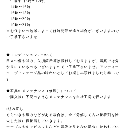
・午前中（8時〜12時）
・14時〜16時
・16時〜18時
・18時〜20時
・19時〜21時
※お住まいの地域によっては時間帯が違う場合がございますので
ご了承下さいませ。
◆コンディションについて
目立つ傷や凹み、欠損箇所等は撮影しておりますが、写真では分
かりにくいものもございますのでご了承下さいませ。アンティー
ク・ヴィンテージ品の味わいとしてお楽しみ頂けましたら幸いで
す。
◆家具のメンテナンス（修理）について
ご購入後に下記のようなメンテナンスを自社工房で行います。
▫︎組み直し
ぐらつきや緩みなどがある場合は、全て分解して古い接着剤を除
去した後に再接着していきます。
テーブルやキャビネットなどの普段は見えない部分に使われてい