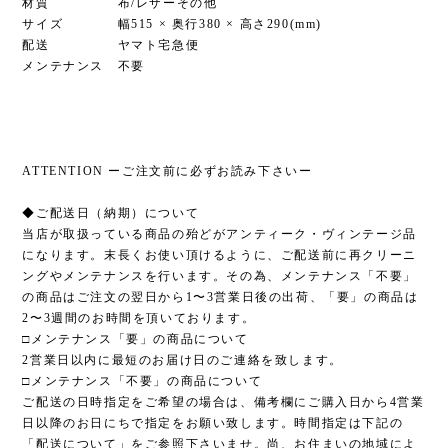
材質 布/レザーその他
サイズ 幅515 × 奥行380 × 高さ290(mm)
配送 ヤマト宅急便
メンテナンス 不要
ATTENTION ーご注文前に必ずお読み下さいー
◆ご配送日（納期）について
当店が取扱っている商品の殆どがアンティーク・ヴィンテージ品
になります。末長くお使い頂けるように、ご配送前に再クリーニ
ングやメンテナンスを行います。その為、メンテナンス「不要」
の商品はご注文の翌日から1〜3営業日後の出荷、「要」の商品は
2〜3週間のお時間を頂いております。
□メンテナンス「要」の商品について
2営業日以内に最短のお届け日のご連絡を致します。
□メンテナンス「不要」の商品について
ご配送の日時指定をご希望の場合は、備考欄にご購入日から4営業
日以降のお日にちで指定をお願い致します。時間指定は下記の
「配送について」をご参照下さいませ。尚、お住まいの地域によ