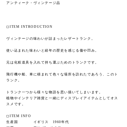
アンティーク・ヴィンテージ品
◻︎ITEM INTRODUCTION
ヴィンテージの味わいが詰まったレザートランク。
使い込まれた味わいと経年の歴史を感じる傷や凹み。
元は化粧道具を入れて持ち運ぶためのトランクです。
飛行機や船、車に積まれて色々な場所を訪れたであろう、このト
ランク。
トランク一つから様々な物語を思い描いてしまいます。
植物やインテリア雑貨と一緒にディスプレイアイテムとしてオス
スメです。
◻︎ITEM INFO
生産国 イギリス 1960年代