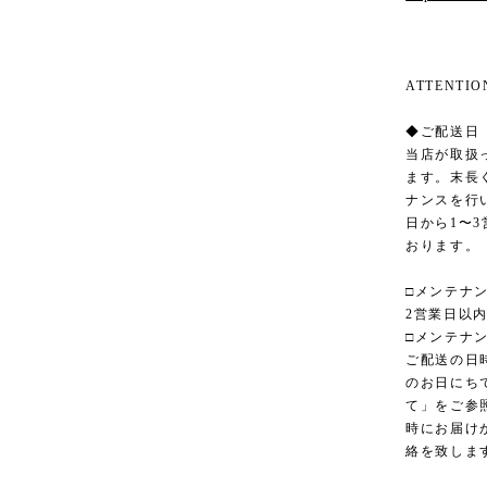
ATTENT
◆ご配送日
当店が取扱
ます。末長
ナンスを行
日から1〜
おります。
□メンテナ
2営業日以
□メンテナ
ご配送の日
のお日にち
て」をご参
時にお届け
絡を致しま