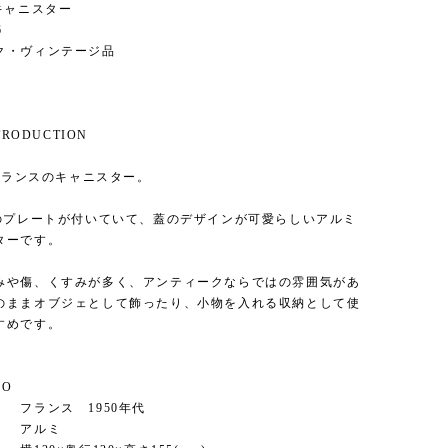
 / キャニスター
6
ク・ヴィンテージ品
NTRODUCTION
 フランスのキャニスター。
」のプレートが付いていて、蓋のデザインが可愛らしいアルミ
ターです。
みや傷、くすみが多く、アンティークならではの雰囲気があ
のままオブジェとして飾ったり、小物を入れる収納として使
すめです。
FO
ランス 1950年代
アルミ