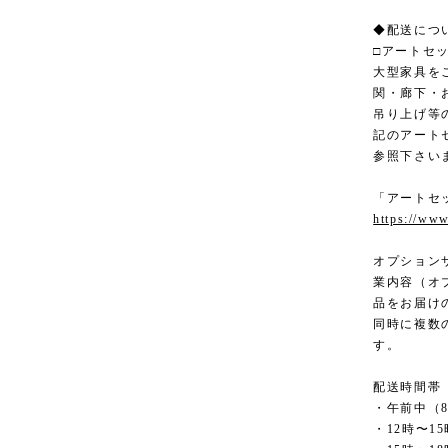
◆配送につ
□アートセ
大型家具を
関・廊下・
吊り上げ等
記のアート
参照下さい
「アートセ
https://www
オプション
業内容（オ
品をお届け
同時に複数
す。
配送時間帯
・午前中（8
・12時〜15