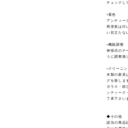
チェックし
▫︎着色
アンティー
再塗装は行
い目立たな
▫︎機能調整
伸張式のテ
うに調整致
▫︎クリーニ
木製の家具
グを致しま
ガラス・鉄
ンティーク
了承下さい
◆その他
該当の商品