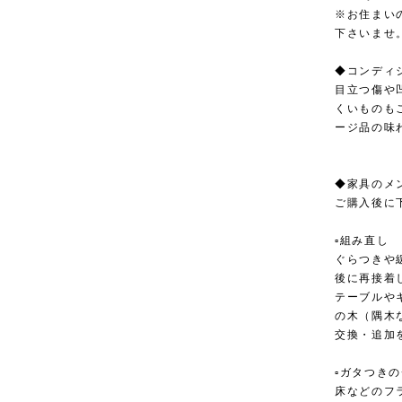
※お住まい
下さいませ
◆コンディ
目立つ傷や
くいものも
ージ品の味
◆家具のメ
ご購入後に
▫︎組み直し
ぐらつきや
後に再接着
テーブルや
の木（隅木
交換・追加
▫︎ガタつき
床などのフ