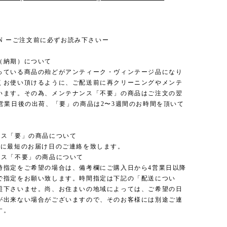
ION ーご注文前に必ずお読み下さいー
（納期）について
っている商品の殆どがアンティーク・ヴィンテージ品になり
くお使い頂けるように、ご配送前に再クリーニングやメンテ
います。その為、メンテナンス「不要」の商品はご注文の翌
3営業日後の出荷、「要」の商品は2〜3週間のお時間を頂いて
ンス「要」の商品について
内に最短のお届け日のご連絡を致します。
ンス「不要」の商品について
時指定をご希望の場合は、備考欄にご購入日から4営業日以降
で指定をお願い致します。時間指定は下記の「配送につい
照下さいませ。尚、お住まいの地域によっては、ご希望の日
が出来ない場合がございますので、そのお客様には別途ご連
す。