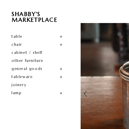
SHABBY'S
MARKETPLACE
table
chair
cabinet / shelf
other furniture
general goods
tableware
joinery
lamp