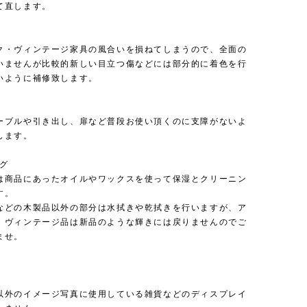
て直します。
ク・ヴィンテージ家具の風合いを損ねてしまうので、全面の
いませんが比較的新しい目立つ傷などには部分的に着色を行
いように補修致します。
ーブルや引き出し、扉など普段お使い頂くのに支障がないよ
します。
ング
は商品にあったオイルやワックスを使って保湿とクリーニン
す。
などの木製品以外の部分は水拭きや乾拭きを行いますが、ア
・ヴィンテージ品は新品のような輝きには戻りませんのでご
ませ。
以外のイメージ写真に使用している雑貨などのディスプレイ