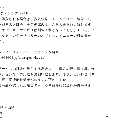
いて
ッティングデリバリー
ご購入される場合は、搬入経路（エレベーター・階段・玄
お部屋の入口等）をご確認の上、ご購入をお願い致します。
のオプションサービスは別途有料となっておりますので、下
セッティングデリバリーのオプションメニューの料金表をご
ませ。
ッティングデリバリーオプション料金」
.008008.jp/transport/kazai/
サービスの料金が発生する場合は、ご購入の際に備考欄に作
プション名）の記載をお願い致します。オプション料金は商
の際に直接配送業者へお支払い下さいませ。
の商品を買われた場合でも、各商品毎に配送料が掛かりま
時〜12時）
時