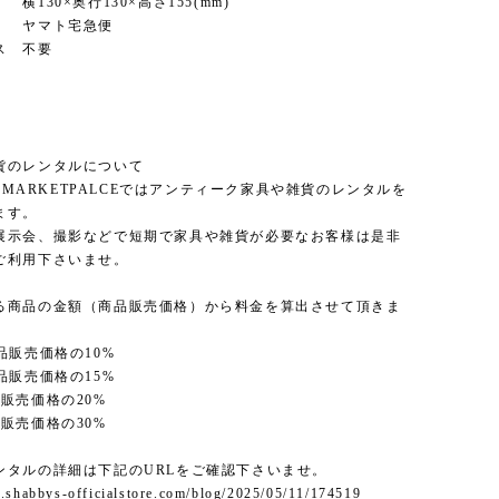
130×奥行130×高さ155(mm)
ヤマト宅急便
ス 不要
貨のレンタルについて
'S MARKETPALCEではアンティーク家具や雑貨のレンタルを
ます。
展示会、撮影などで短期で家具や雑貨が必要なお客様は是非
ご利用下さいませ。
る商品の金額（商品販売価格）から料金を算出させて頂きま
品販売価格の10%
品販売価格の15%
販売価格の20%
販売価格の30%
ンタルの詳細は下記のURLをご確認下さいませ。
.shabbys-officialstore.com/blog/2025/05/11/174519