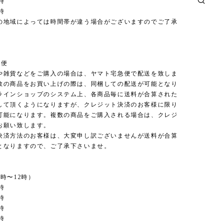
時
時
の地域によっては時間帯が違う場合がございますのでご了承
。
急便
や雑貨などをご購入の場合は、ヤマト宅急便で配送を致しま
数の商品をお買い上げの際は、同梱しての配送が可能となり
ラインショップのシステム上、各商品毎に送料が合算された
して頂くようになりますが、クレジット決済のお客様に限り
可能になります。複数の商品をご購入される場合は、クレジ
お願い致します。
決済方法のお客様は、大変申し訳ございませんが送料が合算
となりますので、ご了承下さいませ。
時〜12時）
時
時
時
時