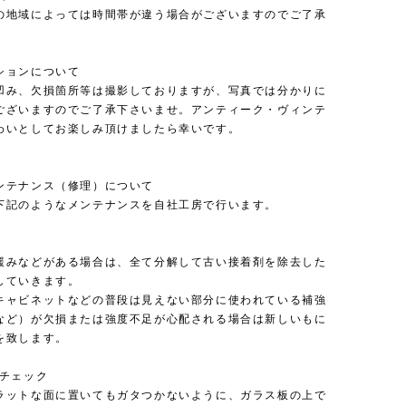
の地域によっては時間帯が違う場合がございますのでご了承
。
ションについて
凹み、欠損箇所等は撮影しておりますが、写真では分かりに
ございますのでご了承下さいませ。アンティーク・ヴィンテ
わいとしてお楽しみ頂けましたら幸いです。
ンテナンス（修理）について
下記のようなメンテナンスを自社工房で行います。
緩みなどがある場合は、全て分解して古い接着剤を除去した
していきます。
キャビネットなどの普段は見えない部分に使われている補強
など）が欠損または強度不足が心配される場合は新しいもに
を致します。
のチェック
ラットな面に置いてもガタつかないように、ガラス板の上で