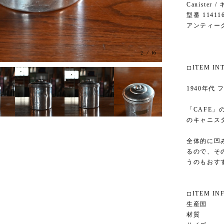
Canister
型番 11411
アンティー
3
/
16
◻︎ITEM I
1940年代
「CAFE
のキャニス
全体的に凹
るので、そ
うのもおす
◻︎ITEM IN
生産国 フ
材質 