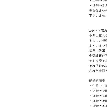
・15時〜18
・18時〜21
※お住まい
下さいませ
□ヤマト宅
小型の家具
すので、複
ます。オン
状態で決済
金額訂正が
ット決済で
それ以外の
された金額
配送時間帯
・午前中（8
・14時〜16
・16時〜18
・18時〜20
・19時〜21