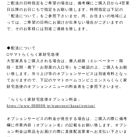
ご配送の日時指定をご希望の場合は、備考欄にご購入日から4営業
日以降のお日にちで指定をお願い致します。時間指定は下記の
「配送について」をご参照下さいませ。尚、お住まいの地域によ
っては、ご希望の日時にお届けが出来ない場合がございますの
で、そのお客様には別途ご連絡を致します。
◆配送について
□ヤマトらくらく家財宅急便
大型家具をご購入される場合は、搬入経路（エレベーター・階
段・玄関・廊下・お部屋の入口等）をご確認の上、ご購入をお願
い致します。吊り上げ等のオプションサービスは別途有料となっ
ておりますので、下記のヤマトホームコンビニエンスらくらく家
財宅急便のオプションメニューの料金表をご参照下さいませ。
「らくらく家財宅急便オプション料金」
https://www.008008.jp/transport/kazai/option/
オプションサービスの料金が発生する場合は、ご購入の際に備考
欄に作業内容（オプション名）の記載をお願い致します。オプシ
ョン料金は商品をお届けの際に直接配送業者へお支払い下さいま