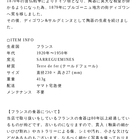
1870年の普仏戦争によりドイツ領となり、陶器に莫大な税金が掛
かるようになった為、1879年にブルゴーニュ地方の街ディゴワン
へ窯を移しました。
その後、ディゴワン&サルグミンヌとして陶器の生産を続けまし
た。
◻︎ITEM INFO
生産国 フランス
年代 1920年〜1950年
窯元 SARREGUEMINES
材質 Terre de fer (テールドフェール)
サイズ 直径230 × 高さ27 (mm)
重量 413g
配送 ヤマト宅急便
メンテナンス 不要
【フランスの食器について】
当店で取り扱いをしているフランスの食器は80年以上経過してい
るものが殆どです。古いものになりますので、貫入（釉薬の細か
いひび割れ）やカトラリーによる傷、シミや汚れ、小さな欠けな
どがあるものもございます。なるべく細かく写真を撮っておりま