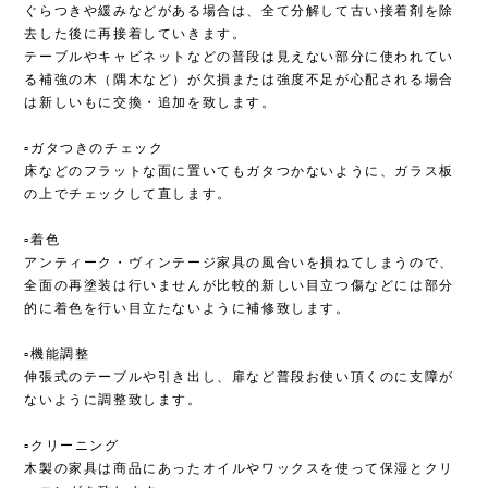
ぐらつきや緩みなどがある場合は、全て分解して古い接着剤を除
去した後に再接着していきます。
テーブルやキャビネットなどの普段は見えない部分に使われてい
る補強の木（隅木など）が欠損または強度不足が心配される場合
は新しいもに交換・追加を致します。
▫︎ガタつきのチェック
床などのフラットな面に置いてもガタつかないように、ガラス板
の上でチェックして直します。
▫︎着色
アンティーク・ヴィンテージ家具の風合いを損ねてしまうので、
全面の再塗装は行いませんが比較的新しい目立つ傷などには部分
的に着色を行い目立たないように補修致します。
▫︎機能調整
伸張式のテーブルや引き出し、扉など普段お使い頂くのに支障が
ないように調整致します。
▫︎クリーニング
木製の家具は商品にあったオイルやワックスを使って保湿とクリ