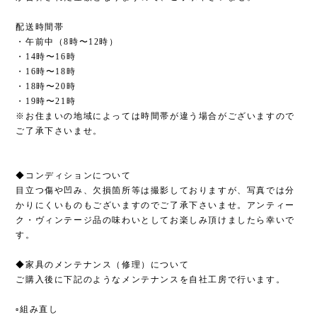
配送時間帯
・午前中（8時〜12時）
・14時〜16時
・16時〜18時
・18時〜20時
・19時〜21時
※お住まいの地域によっては時間帯が違う場合がございますので
ご了承下さいませ。
◆コンディションについて
目立つ傷や凹み、欠損箇所等は撮影しておりますが、写真では分
かりにくいものもございますのでご了承下さいませ。アンティー
ク・ヴィンテージ品の味わいとしてお楽しみ頂けましたら幸いで
す。
◆家具のメンテナンス（修理）について
ご購入後に下記のようなメンテナンスを自社工房で行います。
▫︎組み直し