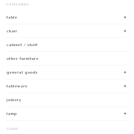
CATEGORIES
table
chair
cabinet / shelf
other furniture
general goods
tableware
joinery
lamp
GUIDE