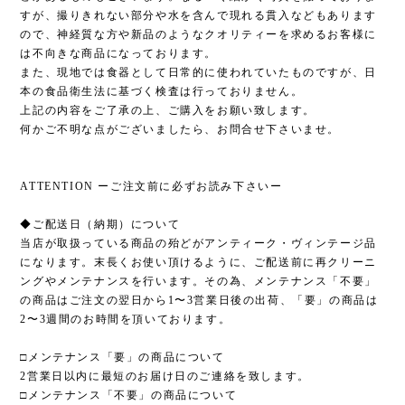
すが、撮りきれない部分や水を含んで現れる貫入などもあります
ので、神経質な方や新品のようなクオリティーを求めるお客様に
は不向きな商品になっております。
また、現地では食器として日常的に使われていたものですが、日
本の食品衛生法に基づく検査は行っておりません。
上記の内容をご了承の上、ご購入をお願い致します。
何かご不明な点がございましたら、お問合せ下さいませ。
ATTENTION ーご注文前に必ずお読み下さいー
◆ご配送日（納期）について
当店が取扱っている商品の殆どがアンティーク・ヴィンテージ品
になります。末長くお使い頂けるように、ご配送前に再クリーニ
ングやメンテナンスを行います。その為、メンテナンス「不要」
の商品はご注文の翌日から1〜3営業日後の出荷、「要」の商品は
2〜3週間のお時間を頂いております。
□メンテナンス「要」の商品について
2営業日以内に最短のお届け日のご連絡を致します。
□メンテナンス「不要」の商品について