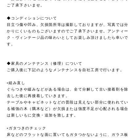
ご了承下さいませ。
◆コンディションについて
目立つ傷や凹み、欠損箇所等は撮影しておりますが、写真では分
かりにくいものもございますのでご了承下さいませ。アンティー
ク・ヴィンテージ品の味わいとしてお楽しみ頂けましたら幸いで
す。
◆家具のメンテナンス（修理）について
ご購入後に下記のようなメンテナンスを自社工房で行います。
▫︎組み直し
ぐらつきや緩みなどがある場合は、全て分解して古い接着剤を除
去した後に再接着していきます。
テーブルやキャビネットなどの普段は見えない部分に使われてい
る補強の木（隅木など）が欠損または強度不足が心配される場合
は新しいもに交換・追加を致します。
▫︎ガタつきのチェック
床などのフラットな面に置いてもガタつかないように、ガラス板