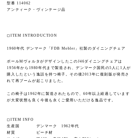
型番 114062
アンティーク・ヴィンテージ品
◻︎ITEM INTRODUCTION
1960年代 デンマーク「FDB Mobler」社製のダイニングチェア
ポールMヴォルタがデザインしたこのJ46ダイニングチェアは
1956年から1980年代まで製造され、デンマーク国民の5人に1人が
購入したという逸話を持つ椅子。その後2013年に復刻版が発売さ
れて再ブームが起こりました。
この椅子は1962年に製造されたもので、60年以上経過しています
が大変状態も良く今後も永くご愛用いただける逸品です。
◻︎ITEM INFO
生産国 デンマーク 1962年代
材質 ビーチ材