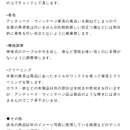
の上でチェックして直します。
▫︎着色
アンティーク・ヴィンテージ家具の風合いを損ねてしまうので、
全面の再塗装は行いませんが比較的新しい目立つ傷などには部分
的に着色を行い目立たないように補修致します。
▫︎機能調整
伸張式のテーブルや引き出し、扉など普段お使い頂くのに支障が
ないように調整致します。
▫︎クリーニング
木製の家具は商品にあったオイルやワックスを使って保湿とクリ
ーニングを致します。
ガラス・鉄などの木製品以外の部分は水拭きや乾拭きを行います
が、アンティーク・ヴィンテージ品は新品のような輝きには戻り
ませんのでご了承下さいませ。
◆その他
該当の商品以外のイメージ写真に使用している雑貨などのディス