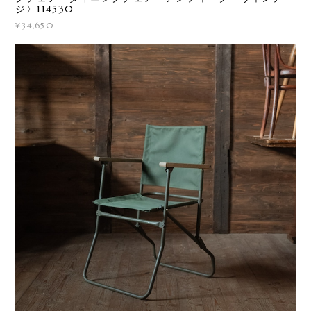
ジ〉114530
¥34,650