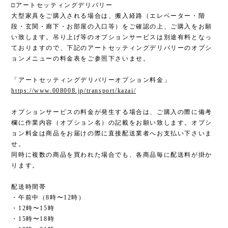
□アートセッティングデリバリー
大型家具をご購入される場合は、搬入経路（エレベーター・階
段・玄関・廊下・お部屋の入口等）をご確認の上、ご購入をお願
い致します。吊り上げ等のオプションサービスは別途有料となっ
ておりますので、下記のアートセッティングデリバリーのオプシ
ョンメニューの料金表をご参照下さいませ。
「アートセッティングデリバリーオプション料金」
https://www.008008.jp/transport/kazai/
オプションサービスの料金が発生する場合は、ご購入の際に備考
欄に作業内容（オプション名）の記載をお願い致します。オプシ
ョン料金は商品をお届けの際に直接配送業者へお支払い下さいま
せ。
同時に複数の商品を買われた場合でも、各商品毎に配送料が掛か
ります。
配送時間帯
・午前中（8時〜12時）
・12時〜15時
・15時〜18時