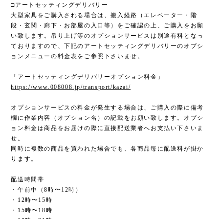
□アートセッティングデリバリー
大型家具をご購入される場合は、搬入経路（エレベーター・階
段・玄関・廊下・お部屋の入口等）をご確認の上、ご購入をお願
い致します。吊り上げ等のオプションサービスは別途有料となっ
ておりますので、下記のアートセッティングデリバリーのオプシ
ョンメニューの料金表をご参照下さいませ。
「アートセッティングデリバリーオプション料金」
https://www.008008.jp/transport/kazai/
オプションサービスの料金が発生する場合は、ご購入の際に備考
欄に作業内容（オプション名）の記載をお願い致します。オプシ
ョン料金は商品をお届けの際に直接配送業者へお支払い下さいま
せ。
同時に複数の商品を買われた場合でも、各商品毎に配送料が掛か
ります。
配送時間帯
・午前中（8時〜12時）
・12時〜15時
・15時〜18時