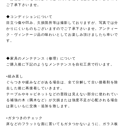
ご了承下さいませ。
◆コンディションについて
目立つ傷や凹み、欠損箇所等は撮影しておりますが、写真では分
かりにくいものもございますのでご了承下さいませ。アンティー
ク・ヴィンテージ品の味わいとしてお楽しみ頂けましたら幸いで
す。
◆家具のメンテナンス（修理）について
ご購入後に下記のようなメンテナンスを自社工房で行います。
▫︎組み直し
ぐらつきや緩みなどがある場合は、全て分解して古い接着剤を除
去した後に再接着していきます。
テーブルやキャビネットなどの普段は見えない部分に使われてい
る補強の木（隅木など）が欠損または強度不足が心配される場合
は新しいもに交換・追加を致します。
▫︎ガタつきのチェック
床などのフラットな面に置いてもガタつかないように、ガラス板