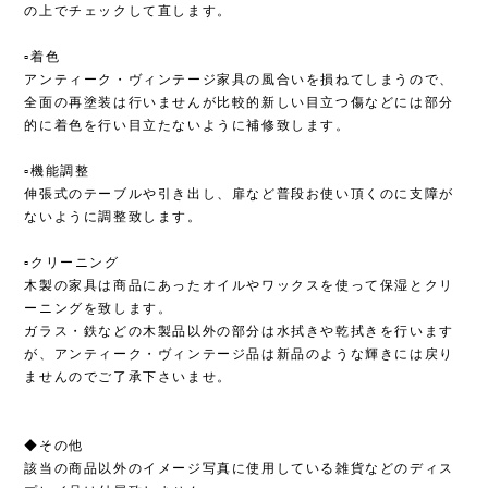
の上でチェックして直します。
▫︎着色
アンティーク・ヴィンテージ家具の風合いを損ねてしまうので、
全面の再塗装は行いませんが比較的新しい目立つ傷などには部分
的に着色を行い目立たないように補修致します。
▫︎機能調整
伸張式のテーブルや引き出し、扉など普段お使い頂くのに支障が
ないように調整致します。
▫︎クリーニング
木製の家具は商品にあったオイルやワックスを使って保湿とクリ
ーニングを致します。
ガラス・鉄などの木製品以外の部分は水拭きや乾拭きを行います
が、アンティーク・ヴィンテージ品は新品のような輝きには戻り
ませんのでご了承下さいませ。
◆その他
該当の商品以外のイメージ写真に使用している雑貨などのディス