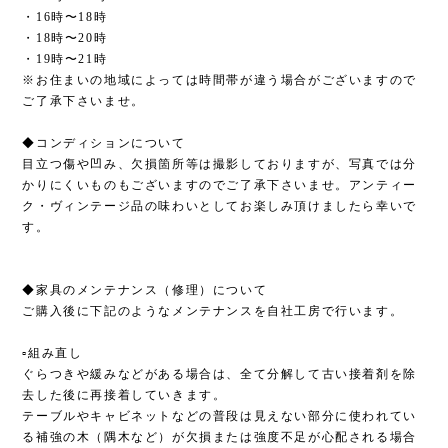
・16時〜18時
・18時〜20時
・19時〜21時
※お住まいの地域によっては時間帯が違う場合がございますので
ご了承下さいませ。
◆コンディションについて
目立つ傷や凹み、欠損箇所等は撮影しておりますが、写真では分
かりにくいものもございますのでご了承下さいませ。アンティー
ク・ヴィンテージ品の味わいとしてお楽しみ頂けましたら幸いで
す。
◆家具のメンテナンス（修理）について
ご購入後に下記のようなメンテナンスを自社工房で行います。
▫︎組み直し
ぐらつきや緩みなどがある場合は、全て分解して古い接着剤を除
去した後に再接着していきます。
テーブルやキャビネットなどの普段は見えない部分に使われてい
る補強の木（隅木など）が欠損または強度不足が心配される場合