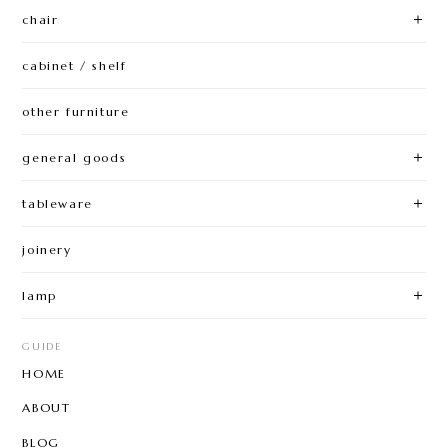
chair
cabinet / shelf
other furniture
general goods
tableware
joinery
lamp
GUIDE
HOME
ABOUT
BLOG