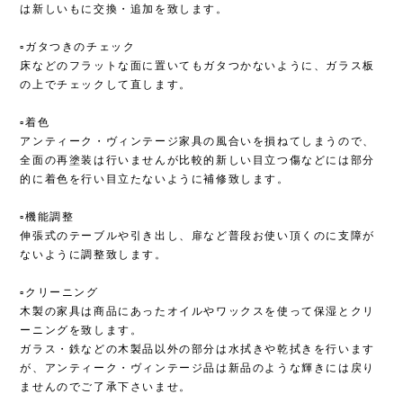
は新しいもに交換・追加を致します。
▫︎ガタつきのチェック
床などのフラットな面に置いてもガタつかないように、ガラス板
の上でチェックして直します。
▫︎着色
アンティーク・ヴィンテージ家具の風合いを損ねてしまうので、
全面の再塗装は行いませんが比較的新しい目立つ傷などには部分
的に着色を行い目立たないように補修致します。
▫︎機能調整
伸張式のテーブルや引き出し、扉など普段お使い頂くのに支障が
ないように調整致します。
▫︎クリーニング
木製の家具は商品にあったオイルやワックスを使って保湿とクリ
ーニングを致します。
ガラス・鉄などの木製品以外の部分は水拭きや乾拭きを行います
が、アンティーク・ヴィンテージ品は新品のような輝きには戻り
ませんのでご了承下さいませ。