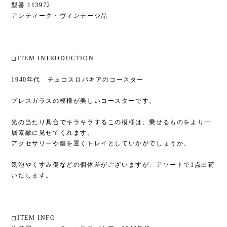
型番 113972
アンティーク・ヴィンテージ品
◻︎ITEM INTRODUCTION
1940年代 チェコスロバキアのコースター
プレスガラスの模様が美しいコースターです。
光の当たり具合でキラキラするこの模様は、乗せるものをより一
層素敵に見せてくれます。
アクセサリーや鍵を置くトレイとしていかがでしょうか。
気泡やくすみ傷などの個体差がございますが、アソートで1点出荷
いたします。
◻︎ITEM INFO